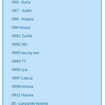
- 995.- Karla
- 997.- Judith
- 998.- Natalia
- 999 Ainara
- 9991 Zuriñe
- 9992 MO
- 9993 two by two
- 9994 TT
- 9995 izar
- 9997 Leticia
- 9999 Ainhoa
- 9911 Haizea
-38.- Lanzarote kolorez