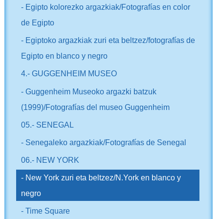
- Egipto kolorezko argazkiak/Fotografías en color
de Egipto
- Egiptoko argazkiak zuri eta beltzez/fotografías de
Egipto en blanco y negro
4.- GUGGENHEIM MUSEO
- Guggenheim Museoko argazki batzuk
(1999)/Fotografías del museo Guggenheim
05.- SENEGAL
- Senegaleko argazkiak/Fotografías de Senegal
06.- NEW YORK
- New York zuri eta beltzez/N.York en blanco y
negro
- Time Square