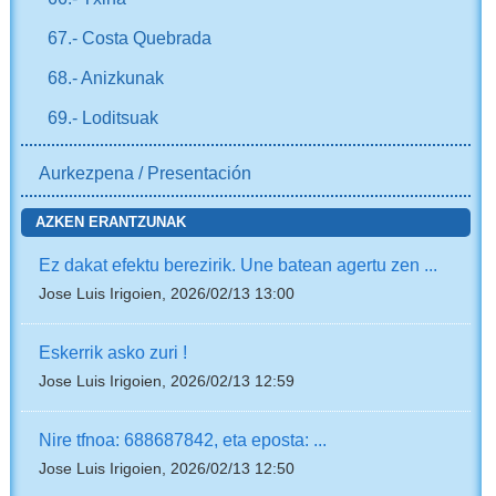
67.- Costa Quebrada
68.- Anizkunak
69.- Loditsuak
Aurkezpena / Presentación
AZKEN ERANTZUNAK
Ez dakat efektu berezirik. Une batean agertu zen ...
Jose Luis Irigoien, 2026/02/13 13:00
Eskerrik asko zuri !
Jose Luis Irigoien, 2026/02/13 12:59
Nire tfnoa: 688687842, eta eposta: ...
Jose Luis Irigoien, 2026/02/13 12:50