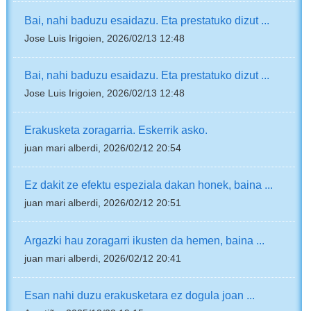
Bai, nahi baduzu esaidazu. Eta prestatuko dizut ...
Jose Luis Irigoien, 2026/02/13 12:48
Bai, nahi baduzu esaidazu. Eta prestatuko dizut ...
Jose Luis Irigoien, 2026/02/13 12:48
Erakusketa zoragarria. Eskerrik asko.
juan mari alberdi, 2026/02/12 20:54
Ez dakit ze efektu espeziala dakan honek, baina ...
juan mari alberdi, 2026/02/12 20:51
Argazki hau zoragarri ikusten da hemen, baina ...
juan mari alberdi, 2026/02/12 20:41
Esan nahi duzu erakusketara ez dogula joan ...