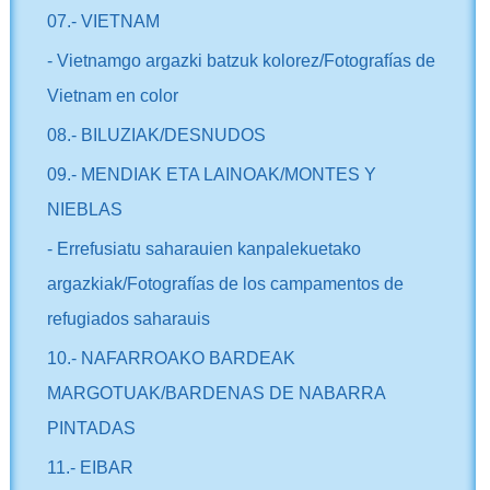
07.- VIETNAM
- Vietnamgo argazki batzuk kolorez/Fotografías de
Vietnam en color
08.- BILUZIAK/DESNUDOS
09.- MENDIAK ETA LAINOAK/MONTES Y
NIEBLAS
- Errefusiatu saharauien kanpalekuetako
argazkiak/Fotografías de los campamentos de
refugiados saharauis
10.- NAFARROAKO BARDEAK
MARGOTUAK/BARDENAS DE NABARRA
PINTADAS
11.- EIBAR