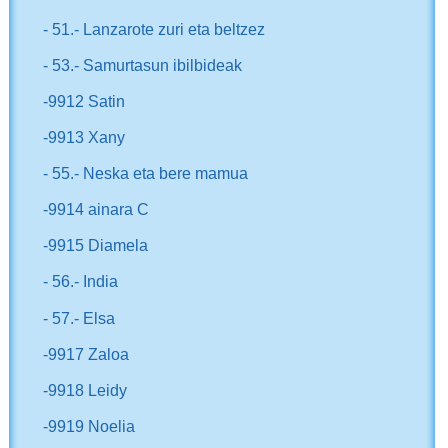
- 51.- Lanzarote zuri eta beltzez
- 53.- Samurtasun ibilbideak
-9912 Satin
-9913 Xany
- 55.- Neska eta bere mamua
-9914 ainara C
-9915 Diamela
- 56.- India
- 57.- Elsa
-9917 Zaloa
-9918 Leidy
-9919 Noelia