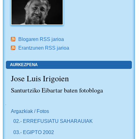
Blogaren RSS jarioa
Erantzunen RSS jarioa
AURKEZPENA
Jose Luis Irigoien
Santurtziko Eibartar baten fotobloga
NABIGAZIOA
Argazkiak / Fotos
02.- ERREFUSIATU SAHARAUIAK
03.- EGIPTO 2002