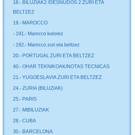
18.- BILUZIAK2 /DESNUDOS 2 ZURI ETA
BELTZEZ
19.- MAROCCO
- 191.- Marocco kolorez
- 192.- Marocco zuri eta beltzez
20.- PORTUGAL ZURI ETA BELTZEZ
40.- OHAR TEKNIKOAK/NOTAS TECNICAS
21.- YUGOESLAVIA ZURI ETA BELTZEZ
24.- ZURIA (BILUZIAK)
25.- PARIS
27.- MIBILUZIAK
28.- CUBA
30.- BARCELONA