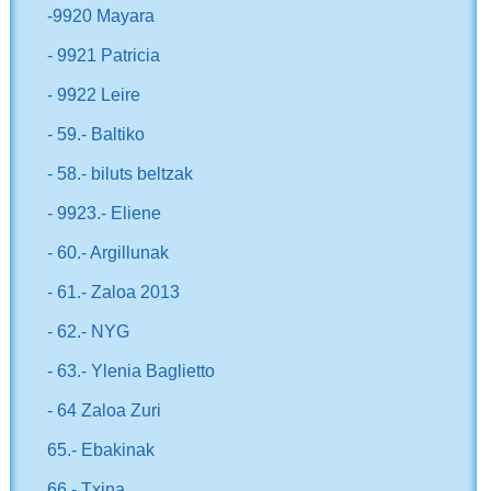
-9920 Mayara
- 9921 Patricia
- 9922 Leire
- 59.- Baltiko
- 58.- biluts beltzak
- 9923.- Eliene
- 60.- Argillunak
- 61.- Zaloa 2013
- 62.- NYG
- 63.- Ylenia Baglietto
- 64 Zaloa Zuri
65.- Ebakinak
66.- Txina