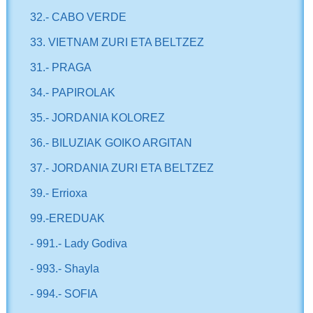
32.- CABO VERDE
33. VIETNAM ZURI ETA BELTZEZ
31.- PRAGA
34.- PAPIROLAK
35.- JORDANIA KOLOREZ
36.- BILUZIAK GOIKO ARGITAN
37.- JORDANIA ZURI ETA BELTZEZ
39.- Errioxa
99.-EREDUAK
- 991.- Lady Godiva
- 993.- Shayla
- 994.- SOFIA