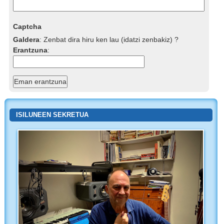
Captcha
Galdera
:
Zenbat dira hiru ken lau (idatzi zenbakiz) ?
Erantzuna
:
ISILUNEEN SEKRETUA