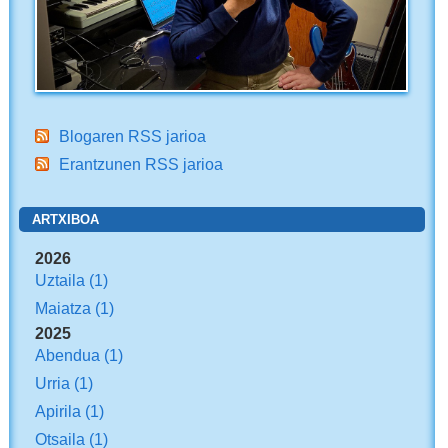
Blogaren RSS jarioa
Erantzunen RSS jarioa
ARTXIBOA
2026
Uztaila
(1)
Maiatza
(1)
2025
Abendua
(1)
Urria
(1)
Apirila
(1)
Otsaila
(1)