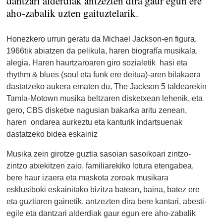
dantzari alderdiak antzezten dira gaur egun ere
aho-zabalik uzten gaituztelarik.
Honezkero urrun geratu da Michael Jackson-en figura.
1966tik abiatzen da pelikula,
haren biografía musikala,
alegia. Haren haurtzaroaren giro sozialetik
hasi eta
rhythm & blues (soul eta funk ere deitua)-aren bilakaera
dastatzeko aukera ematen du, The Jackson 5 taldearekin
Tamla-Motown musika beltzaren disketxean lehenik, eta
gero, CBS disketxe nagusian bakarka aritu zenean,
haren
ondarea aurkeztu eta kanturik indartsuenak
dastatzeko bidea eskainiz
Musika zein girotze guztia sasoian sasoikoari zintzo-
zintzo atxekitzen zaio, familiarekiko lotura etengabea,
bere haur izaera eta maskota zoroak musikara
esklusiboki eskainitako bizitza batean, baina, batez ere
eta guztiaren gainetik.
antzezten dira bere kantari, abesti-
egile eta dantzari alderdiak gaur egun ere aho-zabalik