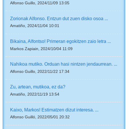
Alfonso Guillo, 2024/11/09 13:05
Zorionak Alfonso. Entzun dut zuen disko osoa ...
Amatiño, 2024/11/04 10:01
Bikaina, Alfontso! Primeran egokitzen zaio letra ...
Markos Zapiain, 2024/10/04 11:09
Nahikoa mutiko. Orduan hasi nintzen jendaurrean. ...
Alfonso Guillo, 2022/11/22 17:34
Zu, artean, mutikoa, ez da?
Amatiño, 2022/11/19 13:54
Kaixo, Markos! Estimatzen dizut interesa. ...
Alfonso Guilló, 2022/05/01 20:32