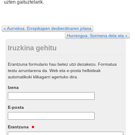
uzten gaituztelarik.
« Aurrekoa: Errepikapen desberdinaren jolasa
Hurrengoa: Sormena dela eta »
Iruzkina gehitu
Erantzuna formulario hau betez utzi dezakezu. Formatua
testu arruntarena da. Web eta e-posta helbideak
automatikoki klikagarri agertuko dira.
Izena
E-posta
Erantzuna