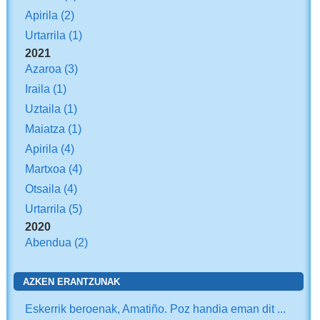
Apirila
(2)
Urtarrila
(1)
2021
Azaroa
(3)
Iraila
(1)
Uztaila
(1)
Maiatza
(1)
Apirila
(4)
Martxoa
(4)
Otsaila
(4)
Urtarrila
(5)
2020
Abendua
(2)
AZKEN ERANTZUNAK
Eskerrik beroenak, Amatiño. Poz handia eman dit ...