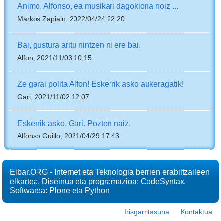
Animo, Alfonso, ea musikari dagokiona noiz ...
Markos Zapiain, 2022/04/24 22:20
Bai, gustura aritu nintzen ni ere bai.
Alfon, 2021/11/03 10:15
Ze garai polita Alfon! Eskerrik asko aukeragatik!
Gari, 2021/11/02 12:07
Eskerrik asko, Gari. Pozten naiz.
Alfonso Guillo, 2021/04/29 17:43
Eibar.ORG - Internet eta Teknologia berrien erabiltzaileen
elkartea. Diseinua eta programazioa: CodeSyntax.
Softwarea:
Plone
eta
Python
Irisgarritasuna
Kontaktua