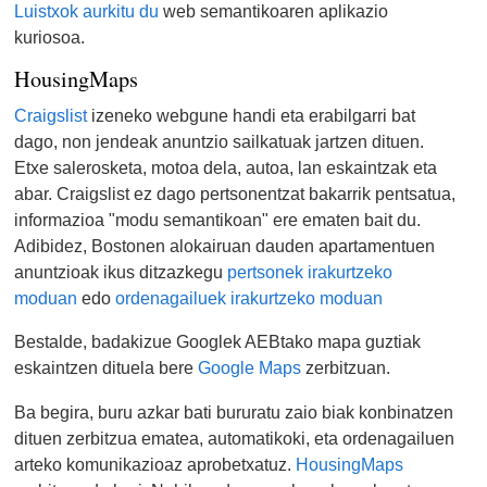
Luistxok aurkitu du
web semantikoaren aplikazio
kuriosoa.
HousingMaps
Craigslist
izeneko webgune handi eta erabilgarri bat
dago, non jendeak anuntzio sailkatuak jartzen dituen.
Etxe salerosketa, motoa dela, autoa, lan eskaintzak eta
abar. Craigslist ez dago pertsonentzat bakarrik pentsatua,
informazioa "modu semantikoan" ere ematen bait du.
Adibidez, Bostonen alokairuan dauden apartamentuen
anuntzioak ikus ditzazkegu
pertsonek irakurtzeko
moduan
edo
ordenagailuek irakurtzeko moduan
Bestalde, badakizue Googlek AEBtako mapa guztiak
eskaintzen dituela bere
Google Maps
zerbitzuan.
Ba begira, buru azkar bati bururatu zaio biak konbinatzen
dituen zerbitzua ematea, automatikoki, eta ordenagailuen
arteko komunikazioaz aprobetxatuz.
HousingMaps