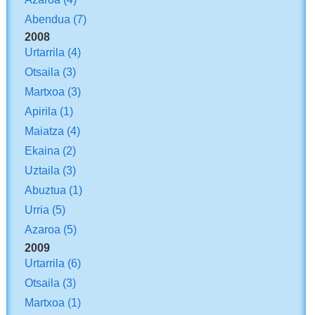
Abendua
(7)
2008
Urtarrila
(4)
Otsaila
(3)
Martxoa
(3)
Apirila
(1)
Maiatza
(4)
Ekaina
(2)
Uztaila
(3)
Abuztua
(1)
Urria
(5)
Azaroa
(5)
2009
Urtarrila
(6)
Otsaila
(3)
Martxoa
(1)