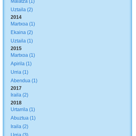
Maiatza
(1)
Uztaila
(2)
2014
Martxoa
(1)
Ekaina
(2)
Uztaila
(1)
2015
Martxoa
(1)
Apirila
(1)
Urria
(1)
Abendua
(1)
2017
Iraila
(2)
2018
Urtarrila
(1)
Abuztua
(1)
Iraila
(2)
Urria
(3)