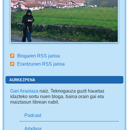
Blogaren RSS jarioa
Erantzunen RSS jarioa
AURKEZPENA
Gari Araolaza
naiz. Teknogauza guzti hauetaz
idazteko sortu nuen bloga, baina orain gai eta
maiztasun librean nabil.
Podcast
Artxiboa