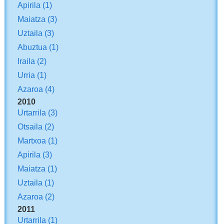
Apirila
(1)
Maiatza
(3)
Uztaila
(3)
Abuztua
(1)
Iraila
(2)
Urria
(1)
Azaroa
(4)
2010
Urtarrila
(3)
Otsaila
(2)
Martxoa
(1)
Apirila
(3)
Maiatza
(1)
Uztaila
(1)
Azaroa
(2)
2011
Urtarrila
(1)