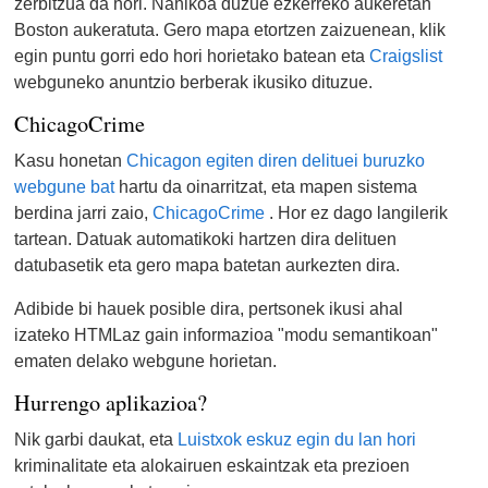
zerbitzua da hori. Nahikoa duzue ezkerreko aukeretan
Boston aukeratuta. Gero mapa etortzen zaizuenean, klik
egin puntu gorri edo hori horietako batean eta
Craigslist
webguneko anuntzio berberak ikusiko dituzue.
ChicagoCrime
Kasu honetan
Chicagon egiten diren delituei buruzko
webgune bat
hartu da oinarritzat, eta mapen sistema
berdina jarri zaio,
ChicagoCrime
. Hor ez dago langilerik
tartean. Datuak automatikoki hartzen dira delituen
datubasetik eta gero mapa batetan aurkezten dira.
Adibide bi hauek posible dira, pertsonek ikusi ahal
izateko HTMLaz gain informazioa "modu semantikoan"
ematen delako webgune horietan.
Hurrengo aplikazioa?
Nik garbi daukat, eta
Luistxok eskuz egin du lan hori
kriminalitate eta alokairuen eskaintzak eta prezioen