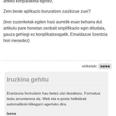
arteko konparaketa eginez.
Zein beste aplikazio bururatzen zaizkizue zuei?
(Inor zuzenketak egiten hasi aurretik esan beharra dut
artikulu pare honetan zenbait sinplifikazio egin ditudala,
gauza gehiegi ez konplikatzeagatik. Emaidazue lizentzia
hori mesedez)
etiketak:
sarea
Iruzkina gehitu
Erantzuna formulario hau betez utzi dezakezu. Formatua
testu arruntarena da. Web eta e-posta helbideak
automatikoki klikagarri agertuko dira.
Izena