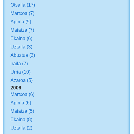
Otsaila
(17)
Martxoa
(7)
Apirila
(5)
Maiatza
(7)
Ekaina
(6)
Uztaila
(3)
Abuztua
(3)
Iraila
(7)
Urria
(10)
Azaroa
(5)
2006
Martxoa
(6)
Apirila
(6)
Maiatza
(5)
Ekaina
(8)
Uztaila
(2)