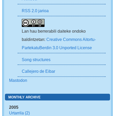
RSS 2.0 jarioa
Lan hau berrerabili daiteke ondoko
baldintzetan:
Creative Commons Aitortu-
PartekatuBerdin 3.0 Unported License
Song structures
Callejero de Eibar
Mastodon
MONTHLY ARCHIVE
2005
Urtarrila
(2)