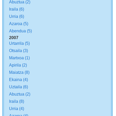
Abuztua
(2)
Iraila
(6)
Urria
(6)
Azaroa
(5)
Abendua
(5)
2007
Urtarrila
(5)
Otsaila
(3)
Martxoa
(1)
Apirila
(2)
Maiatza
(8)
Ekaina
(4)
Uztaila
(6)
Abuztua
(2)
Iraila
(8)
Urria
(4)
Azaroa
(4)