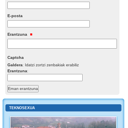
E-posta
Erantzuna
Captcha
Galdera
:
Idatzi zortzi zenbakiak erabiliz
Erantzuna
:
TEKNOSEXUA