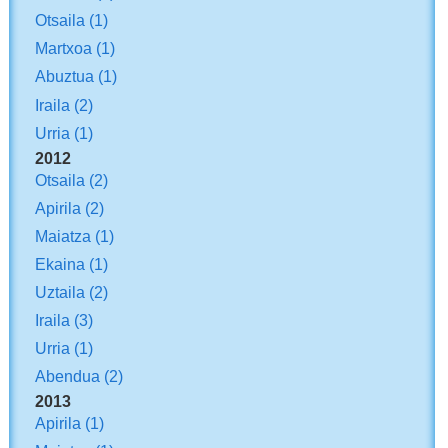
Otsaila
(1)
Martxoa
(1)
Abuztua
(1)
Iraila
(2)
Urria
(1)
2012
Otsaila
(2)
Apirila
(2)
Maiatza
(1)
Ekaina
(1)
Uztaila
(2)
Iraila
(3)
Urria
(1)
Abendua
(2)
2013
Apirila
(1)