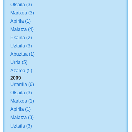
Otsaila
(3)
Martxoa
(3)
Apirila
(1)
Maiatza
(4)
Ekaina
(2)
Uztaila
(3)
Abuztua
(1)
Urria
(5)
Azaroa
(5)
2009
Urtarrila
(6)
Otsaila
(3)
Martxoa
(1)
Apirila
(1)
Maiatza
(3)
Uztaila
(3)