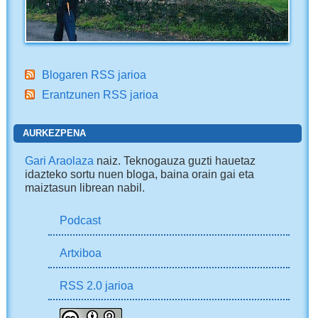
Blogaren RSS jarioa
Erantzunen RSS jarioa
AURKEZPENA
Gari Araolaza
naiz. Teknogauza guzti hauetaz
idazteko sortu nuen bloga, baina orain gai eta
maiztasun librean nabil.
Podcast
Artxiboa
RSS 2.0 jarioa