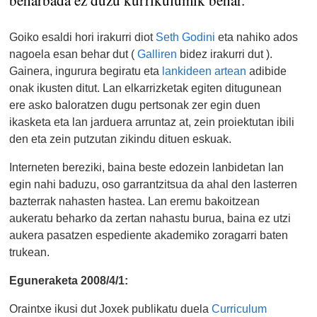
beharbada ez duzu kurrikulumik behar.
Goiko esaldi hori irakurri diot
Seth Godini
eta nahiko ados
nagoela esan behar dut (
Galliren
bidez irakurri dut ).
Gainera, ingurura begiratu eta
lankideen artean
adibide
onak ikusten ditut. Lan elkarrizketak egiten ditugunean
ere asko baloratzen dugu pertsonak zer egin duen
ikasketa eta lan jarduera arruntaz at, zein proiektutan ibili
den eta zein putzutan zikindu dituen eskuak.
Interneten bereziki, baina beste edozein lanbidetan lan
egin nahi baduzu, oso garrantzitsua da ahal den lasterren
bazterrak nahasten hastea. Lan eremu bakoitzean
aukeratu beharko da zertan nahastu burua, baina ez utzi
aukera pasatzen espediente akademiko zoragarri baten
trukean.
Eguneraketa 2008/4/1:
Oraintxe ikusi dut Joxek publikatu duela
Curriculum