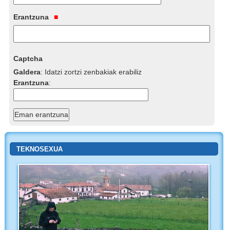
Erantzuna
Captcha
Galdera
:
Idatzi zortzi zenbakiak erabiliz
Erantzuna
:
TEKNOSEXUA