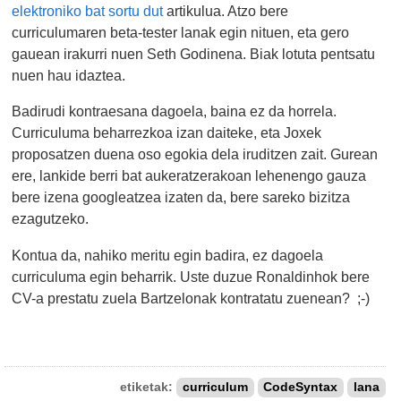
elektroniko bat sortu dut
artikulua. Atzo bere
curriculumaren beta-tester lanak egin nituen, eta gero
gauean irakurri nuen Seth Godinena. Biak lotuta pentsatu
nuen hau idaztea.
Badirudi kontraesana dagoela, baina ez da horrela.
Curriculuma beharrezkoa izan daiteke, eta Joxek
proposatzen duena oso egokia dela iruditzen zait. Gurean
ere, lankide berri bat aukeratzerakoan lehenengo gauza
bere izena googleatzea izaten da, bere sareko bizitza
ezagutzeko.
Kontua da, nahiko meritu egin badira, ez dagoela
curriculuma egin beharrik. Uste duzue Ronaldinhok bere
CV-a prestatu zuela Bartzelonak kontratatu zuenean? ;-)
etiketak:
curriculum
CodeSyntax
lana