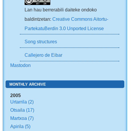
Lan hau berrerabili daiteke ondoko
baldintzetan:
Creative Commons Aitortu-
PartekatuBerdin 3.0 Unported License
Song structures
Callejero de Eibar
Mastodon
MONTHLY ARCHIVE
2005
Urtarrila
(2)
Otsaila
(17)
Martxoa
(7)
Apirila
(5)