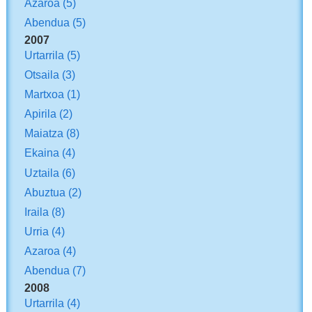
Azaroa
(5)
Abendua
(5)
2007
Urtarrila
(5)
Otsaila
(3)
Martxoa
(1)
Apirila
(2)
Maiatza
(8)
Ekaina
(4)
Uztaila
(6)
Abuztua
(2)
Iraila
(8)
Urria
(4)
Azaroa
(4)
Abendua
(7)
2008
Urtarrila
(4)