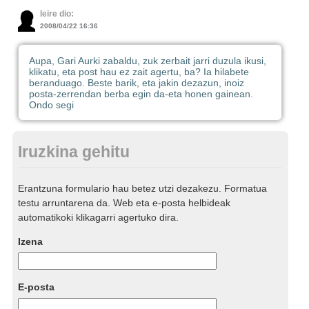
leire dio:
2008/04/22 16:36
Aupa, Gari Aurki zabaldu, zuk zerbait jarri duzula ikusi,
klikatu, eta post hau ez zait agertu, ba? Ia hilabete
beranduago. Beste barik, eta jakin dezazun, inoiz
posta-zerrendan berba egin da-eta honen gainean.
Ondo segi
Iruzkina gehitu
Erantzuna formulario hau betez utzi dezakezu. Formatua
testu arruntarena da. Web eta e-posta helbideak
automatikoki klikagarri agertuko dira.
Izena
E-posta