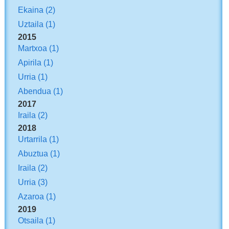
Ekaina
(2)
Uztaila
(1)
2015
Martxoa
(1)
Apirila
(1)
Urria
(1)
Abendua
(1)
2017
Iraila
(2)
2018
Urtarrila
(1)
Abuztua
(1)
Iraila
(2)
Urria
(3)
Azaroa
(1)
2019
Otsaila
(1)