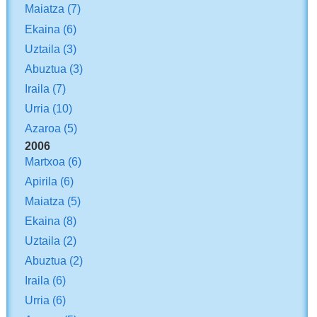
Maiatza
(7)
Ekaina
(6)
Uztaila
(3)
Abuztua
(3)
Iraila
(7)
Urria
(10)
Azaroa
(5)
2006
Martxoa
(6)
Apirila
(6)
Maiatza
(5)
Ekaina
(8)
Uztaila
(2)
Abuztua
(2)
Iraila
(6)
Urria
(6)