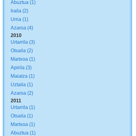
Abuztua
(1)
Iraila
(2)
Urria
(1)
Azaroa
(4)
2010
Urtarrila
(3)
Otsaila
(2)
Martxoa
(1)
Apirila
(3)
Maiatza
(1)
Uztaila
(1)
Azaroa
(2)
2011
Urtarrila
(1)
Otsaila
(1)
Martxoa
(1)
Abuztua
(1)