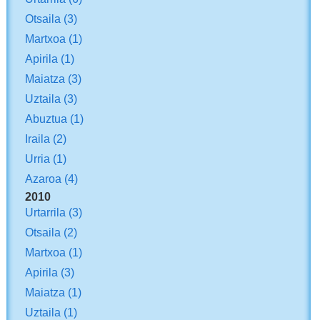
Otsaila
(3)
Martxoa
(1)
Apirila
(1)
Maiatza
(3)
Uztaila
(3)
Abuztua
(1)
Iraila
(2)
Urria
(1)
Azaroa
(4)
2010
Urtarrila
(3)
Otsaila
(2)
Martxoa
(1)
Apirila
(3)
Maiatza
(1)
Uztaila
(1)