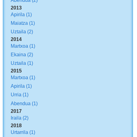
Abendua
(2)
2013
Apirila
(1)
Maiatza
(1)
Uztaila
(2)
2014
Martxoa
(1)
Ekaina
(2)
Uztaila
(1)
2015
Martxoa
(1)
Apirila
(1)
Urria
(1)
Abendua
(1)
2017
Iraila
(2)
2018
Urtarrila
(1)