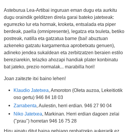
Asteburua Lea-Artibai inguruan eman dugu eta aurkitu
dugu oraindik gelditzen direla garai bateko jatetxeak:
egurrezko lur eta hormak, kroketa, entsalada eta piper
berdeak, paella (omnipresente), legatza eta txuleta, betiko
postreak, natilla eta gatzatua barne (bai! abuztuan
azkeneko gatzatu kargamentua aprobetxatu genuen),
adineko jendea sukaldean eta zerbitzatzen beraien estilo
bereziarekin, telazko ahozapi handiak plater konbinatu
bat jateko, prezio normalak... marabilla hori!
Joan zaitezte itxi baino lehen!
Klaudio Jatetxea
, Amoroton (Oleta auzoa, Lekeitiotik
oso gertu)
946 84 18 03
Zarrabenta
, Aulestin, herri erdian. 946 27 90 04
Niko Jatetxea
, Markinan. Herri erdian dagoen zelai
("prau") horretan 946 16 75 28
Hiru aipatu ditut baina gehiago probatzeko aukerarik ez