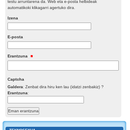
testu arruntarena da. Web eta e-posta helbideak
automatikoki klikagarri agertuko dira.
Izena
E-posta
Erantzuna
Captcha
Galdera
:
Zenbat dira hiru ken lau (idatzi zenbakiz) ?
Erantzuna
: