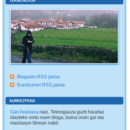
TEKNOSEXUA
Blogaren RSS jarioa
Erantzunen RSS jarioa
AURKEZPENA
Gari Araolaza
naiz. Teknogauza guzti hauetaz
idazteko sortu nuen bloga, baina orain gai eta
maiztasun librean nabil.