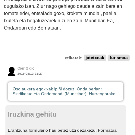
dugulako izan. Ziur nago gehiago daudela zain beraien
tomate eder, entsalada goxo, kroketa mundial, paella,
txuleta eta hegaluzearekin zuen zain, Munitibar, Ea,
Ondarroan edo Berriatuan.
etiketak:
jatetxeak
turismoa
Oier G dio:
2019/08/13 21:27
Oso aukera egokixak ipiñi dozuz. Onda berian:
Sindikatua eta Ondamendi (Munittibar). Hurrengorako.
Iruzkina gehitu
Erantzuna formulario hau betez utzi dezakezu. Formatua