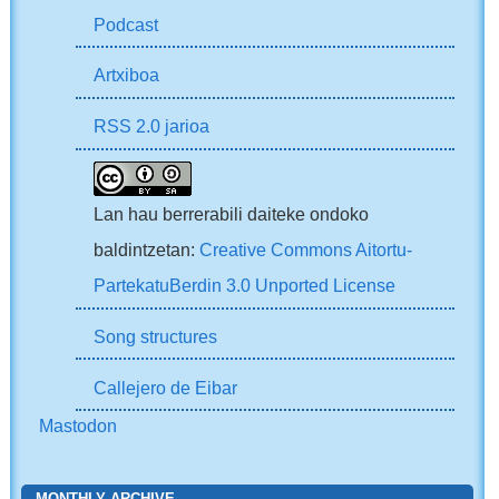
Podcast
Artxiboa
RSS 2.0 jarioa
Lan hau berrerabili daiteke ondoko
baldintzetan:
Creative Commons Aitortu-
PartekatuBerdin 3.0 Unported License
Song structures
Callejero de Eibar
Mastodon
MONTHLY ARCHIVE