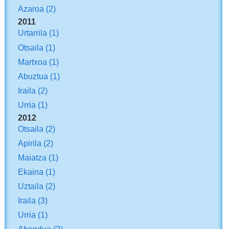
Azaroa
(2)
2011
Urtarrila
(1)
Otsaila
(1)
Martxoa
(1)
Abuztua
(1)
Iraila
(2)
Urria
(1)
2012
Otsaila
(2)
Apirila
(2)
Maiatza
(1)
Ekaina
(1)
Uztaila
(2)
Iraila
(3)
Urria
(1)