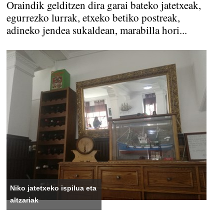
Oraindik gelditzen dira garai bateko jatetxeak,
egurrezko lurrak, etxeko betiko postreak,
adineko jendea sukaldean, marabilla hori...
Niko jatetxeko ispilua eta
altzariak