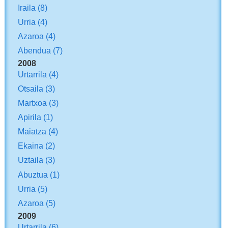
Iraila
(8)
Urria
(4)
Azaroa
(4)
Abendua
(7)
2008
Urtarrila
(4)
Otsaila
(3)
Martxoa
(3)
Apirila
(1)
Maiatza
(4)
Ekaina
(2)
Uztaila
(3)
Abuztua
(1)
Urria
(5)
Azaroa
(5)
2009
Urtarrila
(6)