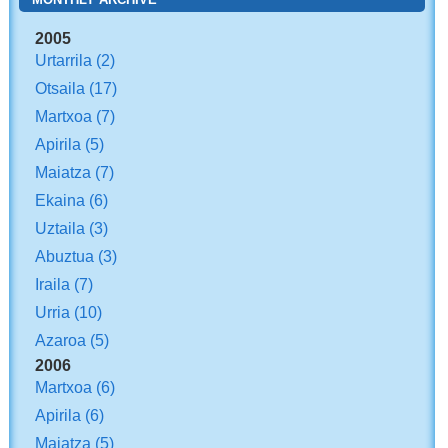
2005
Urtarrila
(2)
Otsaila
(17)
Martxoa
(7)
Apirila
(5)
Maiatza
(7)
Ekaina
(6)
Uztaila
(3)
Abuztua
(3)
Iraila
(7)
Urria
(10)
Azaroa
(5)
2006
Martxoa
(6)
Apirila
(6)
Maiatza
(5)