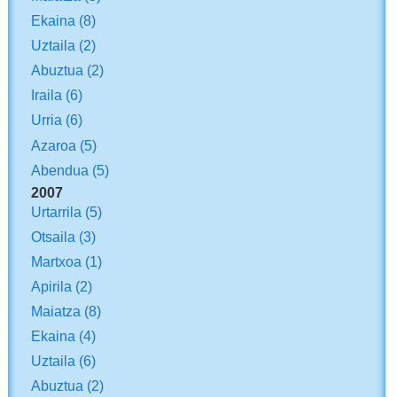
Ekaina
(8)
Uztaila
(2)
Abuztua
(2)
Iraila
(6)
Urria
(6)
Azaroa
(5)
Abendua
(5)
2007
Urtarrila
(5)
Otsaila
(3)
Martxoa
(1)
Apirila
(2)
Maiatza
(8)
Ekaina
(4)
Uztaila
(6)
Abuztua
(2)