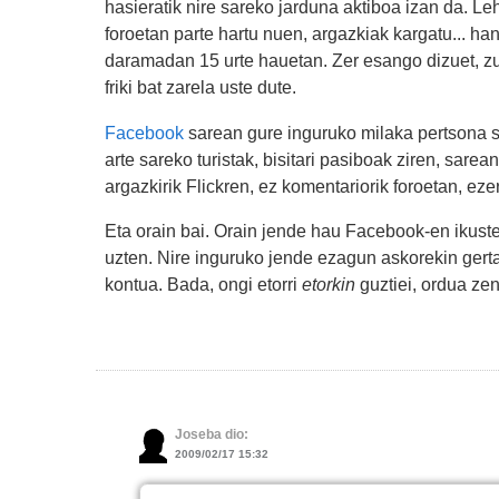
hasieratik nire sareko jarduna aktiboa izan da. L
foroetan parte hartu nuen, argazkiak kargatu... ha
daramadan 15 urte hauetan. Zer esango dizuet, zu
friki bat zarela uste dute.
Facebook
sarean gure inguruko milaka pertsona sa
arte sareko turistak, bisitari pasiboak ziren, sarea
argazkirik Flickren, ez komentariorik foroetan, eze
Eta orain bai. Orain jende hau Facebook-en ikuste
uzten. Nire inguruko jende ezagun askorekin gertat
kontua. Bada, ongi etorri
etorkin
guztiei, ordua ze
Joseba dio:
2009/02/17 15:32