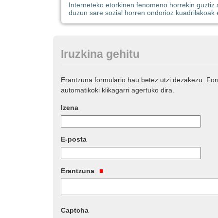
Interneteko etorkinen fenomeno horrekin guztiz a
duzun sare sozial horren ondorioz kuadrilakoak e
Iruzkina gehitu
Erantzuna formulario hau betez utzi dezakezu. Fo
automatikoki klikagarri agertuko dira.
Izena
E-posta
Erantzuna
Captcha