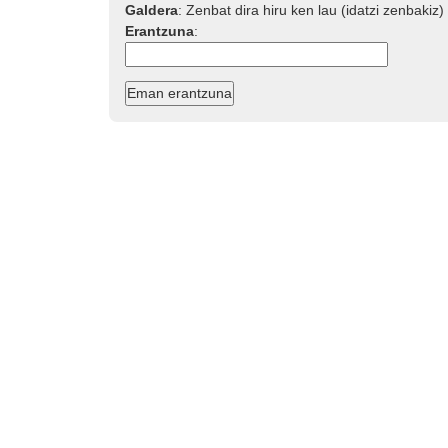
Galdera
:
Zenbat dira hiru ken lau (idatzi zenbakiz)
Erantzuna
: