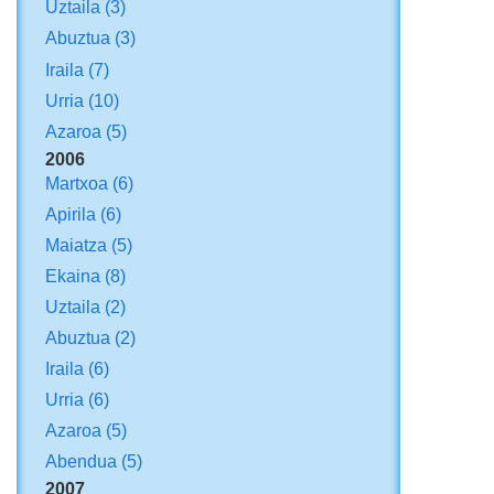
Uztaila
(3)
Abuztua
(3)
Iraila
(7)
Urria
(10)
Azaroa
(5)
2006
Martxoa
(6)
Apirila
(6)
Maiatza
(5)
Ekaina
(8)
Uztaila
(2)
Abuztua
(2)
Iraila
(6)
Urria
(6)
Azaroa
(5)
Abendua
(5)
2007