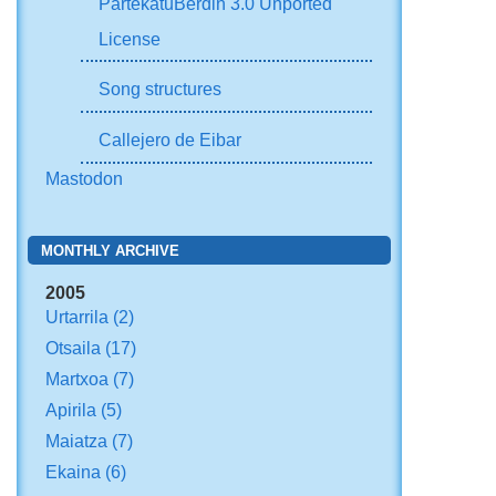
PartekatuBerdin 3.0 Unported
License
Song structures
Callejero de Eibar
Mastodon
MONTHLY ARCHIVE
2005
Urtarrila
(2)
Otsaila
(17)
Martxoa
(7)
Apirila
(5)
Maiatza
(7)
Ekaina
(6)