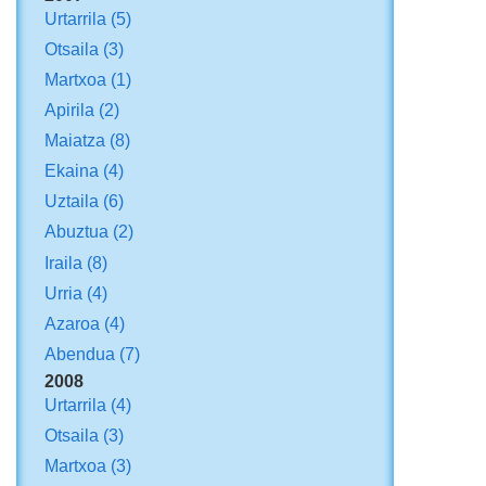
Urtarrila
(5)
Otsaila
(3)
Martxoa
(1)
Apirila
(2)
Maiatza
(8)
Ekaina
(4)
Uztaila
(6)
Abuztua
(2)
Iraila
(8)
Urria
(4)
Azaroa
(4)
Abendua
(7)
2008
Urtarrila
(4)
Otsaila
(3)
Martxoa
(3)