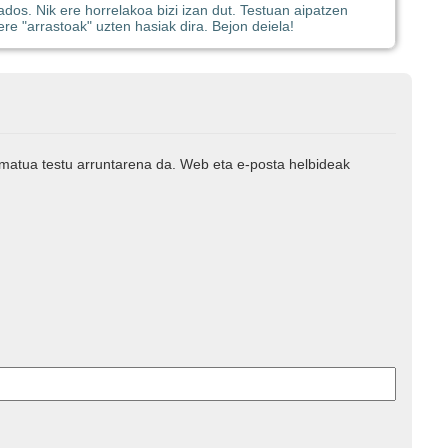
dos. Nik ere horrelakoa bizi izan dut. Testuan aipatzen
re "arrastoak" uzten hasiak dira. Bejon deiela!
rmatua testu arruntarena da. Web eta e-posta helbideak