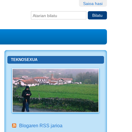
Saioa hasi
Bilatu atarian
Bilaketa
aurreratua…
TEKNOSEXUA
Blogaren RSS jarioa