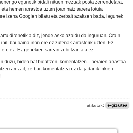
ehenengo egunetik bidali nituen mezuak posta zerrendetara,
n eta hemen arrastoa uzten joan naiz sarera lotuta
re izena Googlen bilatu eta zerbait azaltzen bada, lagunek
rtu direnetik aldiz, jende asko azaldu da inguruan. Orain
n ibili bai baina inon ere ez zutenak arrastorik uzten. Ez
r ere ez. Ez genekien sarean zebiltzan ala ez.
n duzu, bideo bat bidaltzen, komentatzen... beraien arrastoa
zen ari zait, zerbait komentatzea ez da jadanik frikien
n!
etiketak:
e-gizartea