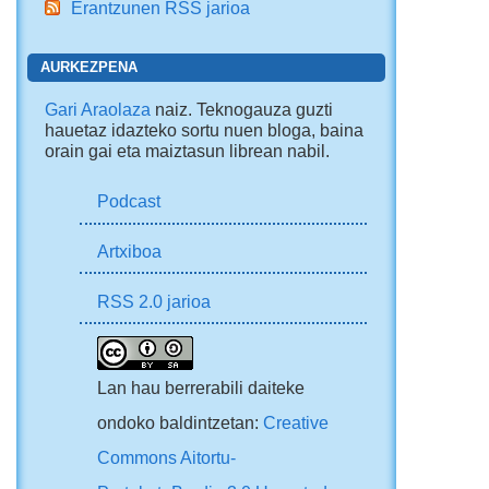
Erantzunen RSS jarioa
AURKEZPENA
Gari Araolaza
naiz. Teknogauza guzti
hauetaz idazteko sortu nuen bloga, baina
orain gai eta maiztasun librean nabil.
Podcast
Artxiboa
RSS 2.0 jarioa
Lan hau berrerabili daiteke
ondoko baldintzetan:
Creative
Commons Aitortu-