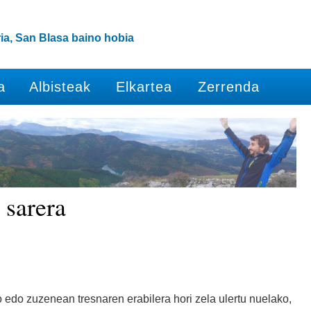
ia, San Blasa baino hobia
a
Albisteak
Elkartea
Zerrenda
 sarera
edo zuzenean tresnaren erabilera hori zela ulertu nuelako,