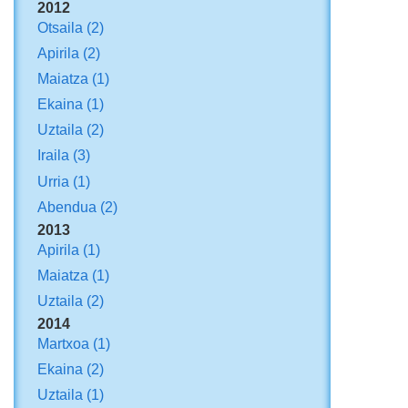
2012
Otsaila
(2)
Apirila
(2)
Maiatza
(1)
Ekaina
(1)
Uztaila
(2)
Iraila
(3)
Urria
(1)
Abendua
(2)
2013
Apirila
(1)
Maiatza
(1)
Uztaila
(2)
2014
Martxoa
(1)
Ekaina
(2)
Uztaila
(1)