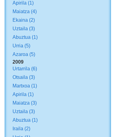
Apirila
(1)
Maiatza
(4)
Ekaina
(2)
Uztaila
(3)
Abuztua
(1)
Urria
(5)
Azaroa
(5)
2009
Urtarrila
(6)
Otsaila
(3)
Martxoa
(1)
Apirila
(1)
Maiatza
(3)
Uztaila
(3)
Abuztua
(1)
Iraila
(2)