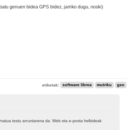
atu genuen bidea GPS bidez, jarriko dugu, noski)
etiketak:
software librea
mutriku
geo
rmatua testu arruntarena da. Web eta e-posta helbideak