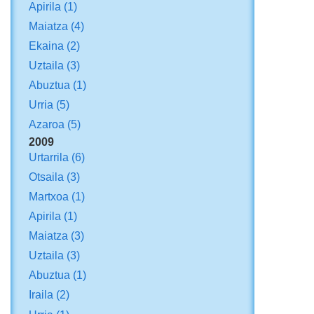
Apirila
(1)
Maiatza
(4)
Ekaina
(2)
Uztaila
(3)
Abuztua
(1)
Urria
(5)
Azaroa
(5)
2009
Urtarrila
(6)
Otsaila
(3)
Martxoa
(1)
Apirila
(1)
Maiatza
(3)
Uztaila
(3)
Abuztua
(1)
Iraila
(2)