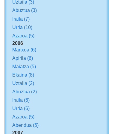
Uztaila
(3)
Abuztua
(3)
Iraila
(7)
Urria
(10)
Azaroa
(5)
2006
Martxoa
(6)
Apirila
(6)
Maiatza
(5)
Ekaina
(8)
Uztaila
(2)
Abuztua
(2)
Iraila
(6)
Urria
(6)
Azaroa
(5)
Abendua
(5)
2007