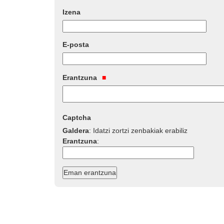
Izena
E-posta
Erantzuna
Captcha
Galdera
:
Idatzi zortzi zenbakiak erabiliz
Erantzuna
: