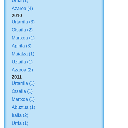
Urria
(1)
Azaroa
(4)
2010
Urtarrila
(3)
Otsaila
(2)
Martxoa
(1)
Apirila
(3)
Maiatza
(1)
Uztaila
(1)
Azaroa
(2)
2011
Urtarrila
(1)
Otsaila
(1)
Martxoa
(1)
Abuztua
(1)
Iraila
(2)
Urria
(1)