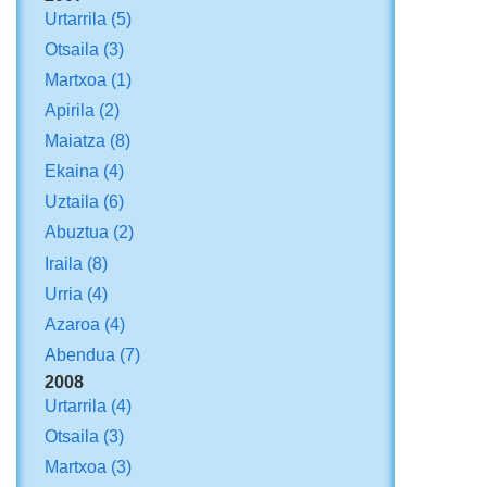
Urtarrila
(5)
Otsaila
(3)
Martxoa
(1)
Apirila
(2)
Maiatza
(8)
Ekaina
(4)
Uztaila
(6)
Abuztua
(2)
Iraila
(8)
Urria
(4)
Azaroa
(4)
Abendua
(7)
2008
Urtarrila
(4)
Otsaila
(3)
Martxoa
(3)