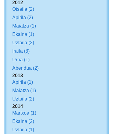
2012
Otsaila
(2)
Apirila
(2)
Maiatza
(1)
Ekaina
(1)
Uztaila
(2)
Iraila
(3)
Urria
(1)
Abendua
(2)
2013
Apirila
(1)
Maiatza
(1)
Uztaila
(2)
2014
Martxoa
(1)
Ekaina
(2)
Uztaila
(1)