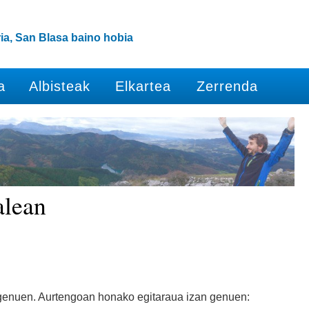
ia, San Blasa baino hobia
a
Albisteak
Elkartea
Zerrenda
alean
 genuen. Aurtengoan honako egitaraua izan genuen: