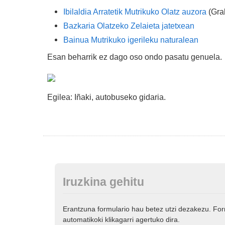
Ibilaldia Arratetik Mutrikuko Olatz auzora
(Grab
Bazkaria Olatzeko Zelaieta jatetxean
Bainua Mutrikuko igerileku naturalean
Esan beharrik ez dago oso ondo pasatu genuela.
Egilea: Iñaki, autobuseko gidaria.
Iruzkina gehitu
Erantzuna formulario hau betez utzi dezakezu. Fo
automatikoki klikagarri agertuko dira.