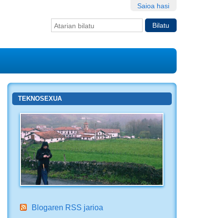
Saioa hasi
Bilatu atarian
Bilaketa
aurreratua…
TEKNOSEXUA
Blogaren RSS jarioa