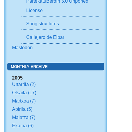
PartekatuBerdin 3.0 Unported
License
Song structures
Callejero de Eibar
Mastodon
MONTHLY ARCHIVE
2005
Urtarrila
(2)
Otsaila
(17)
Martxoa
(7)
Apirila
(5)
Maiatza
(7)
Ekaina
(6)