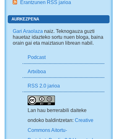
Erantzunen RSS jarioa
AURKEZPENA
Gari Araolaza
naiz. Teknogauza guzti
hauetaz idazteko sortu nuen bloga, baina
orain gai eta maiztasun librean nabil.
Podcast
Artxiboa
RSS 2.0 jarioa
Lan hau berrerabili daiteke
ondoko baldintzetan:
Creative
Commons Aitortu-