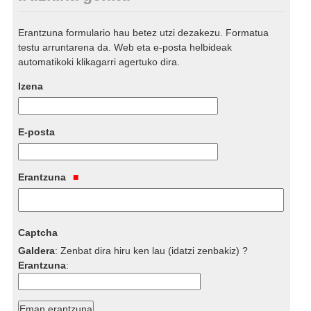
Erantzuna formulario hau betez utzi dezakezu. Formatua
testu arruntarena da. Web eta e-posta helbideak
automatikoki klikagarri agertuko dira.
Izena
E-posta
Erantzuna
Captcha
Galdera
:
Zenbat dira hiru ken lau (idatzi zenbakiz) ?
Erantzuna
: