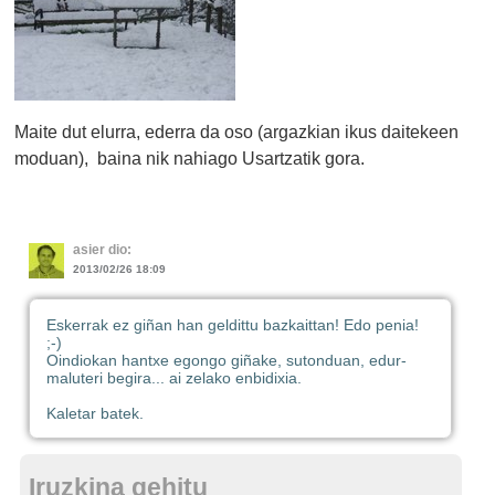
Maite dut elurra, ederra da oso (argazkian ikus daitekeen
moduan), baina nik nahiago Usartzatik gora.
asier dio:
2013/02/26 18:09
Eskerrak ez giñan han geldittu bazkaittan! Edo penia!
;-)
Oindiokan hantxe egongo giñake, sutonduan, edur-
maluteri begira... ai zelako enbidixia.
Kaletar batek.
Iruzkina gehitu