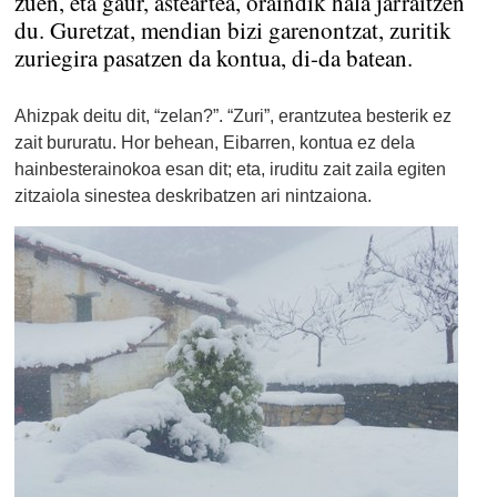
zuen, eta gaur, asteartea, oraindik hala jarraitzen
du. Guretzat, mendian bizi garenontzat, zuritik
zuriegira pasatzen da kontua, di-da batean.
Ahizpak deitu dit, “zelan?”. “Zuri”, erantzutea besterik ez
zait bururatu. Hor behean, Eibarren, kontua ez dela
hainbesterainokoa esan dit; eta, iruditu zait zaila egiten
zitzaiola sinestea deskribatzen ari nintzaiona.