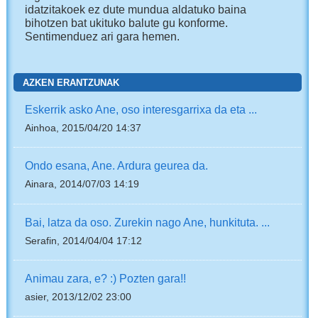
idatzitakoek ez dute mundua aldatuko baina
bihotzen bat ukituko balute gu konforme.
Sentimenduez ari gara hemen.
AZKEN ERANTZUNAK
Eskerrik asko Ane, oso interesgarrixa da eta ...
Ainhoa, 2015/04/20 14:37
Ondo esana, Ane. Ardura geurea da.
Ainara, 2014/07/03 14:19
Bai, latza da oso. Zurekin nago Ane, hunkituta. ...
Serafin, 2014/04/04 17:12
Animau zara, e? :) Pozten gara!!
asier, 2013/12/02 23:00