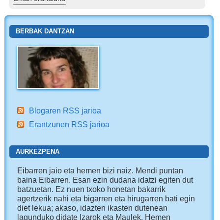
BERBAK DANTZAN
Blogaren RSS jarioa
Erantzunen RSS jarioa
AURKEZPENA
Eibarren jaio eta hemen bizi naiz. Mendi puntan
baina Eibarren. Esan ezin dudana idatzi egiten dut
batzuetan. Ez nuen txoko honetan bakarrik
agertzerik nahi eta bigarren eta hirugarren bati egin
diet lekua; akaso, idazten ikasten dutenean
lagunduko didate Izarok eta Maulek. Hemen