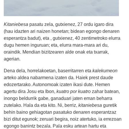
Kitaniebesa
pasatu zela, gutxienez, 27 ordu igaro dira
(hau idazten ari naizen honetan; bidean egongo denaren
esperantza badut), eta , gutxienez, 40 zentimetroko elurra
dugu hemen inguruan; eta, elurra mara-mara ari du,
oraindik. Mendian bizitzearen alde onak eta txarrak,
agerian.
Dena dela, horrelakoetan, baserritarren eta
kalekumeon
arteko aldea nabarmena izaten da. Haiek prest daude
edozertarako. Autonomoak izaten ikasi dute. Hemen
agertu dira Josu eta Ibon,
kuatro por kuatro
zahar batean,
inongo beldurrik gabe, ganaduari jaten eman beharra
zutelako. Hala da eta kito. Ni, berriz,
kitaniebesa
guretik
behin baino gehiagotan pasatuko denaren esperantzaz
bizi ditut egunok; zeruari begira, noiz atertuko, ia errezoan
egongo banintz bezala. Pala esku artean hartu eta