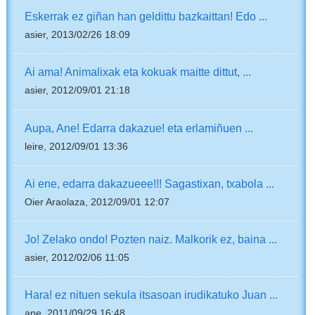
Eskerrak ez giñan han geldittu bazkaittan! Edo ...
asier, 2013/02/26 18:09
Ai ama! Animalixak eta kokuak maitte dittut, ...
asier, 2012/09/01 21:18
Aupa, Ane! Edarra dakazue! eta erlamiñuen ...
leire, 2012/09/01 13:36
Ai ene, edarra dakazueee!!! Sagastixan, txabola ...
Oier Araolaza, 2012/09/01 12:07
Jo! Zelako ondo! Pozten naiz. Malkorik ez, baina ...
asier, 2012/02/06 11:05
Hara! ez nituen sekula itsasoan irudikatuko Juan ...
ane, 2011/09/29 16:48