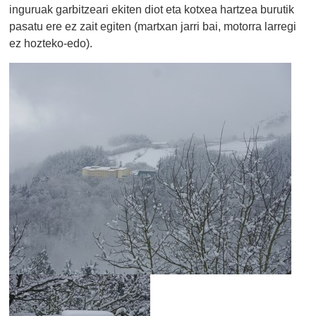
inguruak garbitzeari ekiten diot eta kotxea hartzea burutik
pasatu ere ez zait egiten (martxan jarri bai, motorra larregi
ez hozteko-edo).