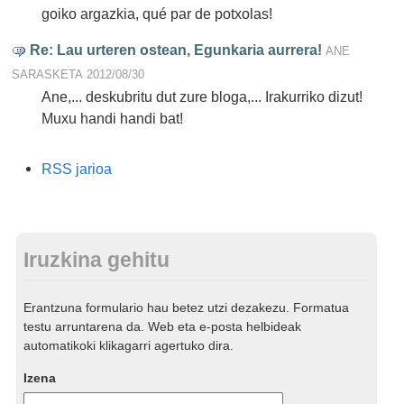
goiko argazkia, qué par de potxolas!
Re: Lau urteren ostean, Egunkaria aurrera!
ANE
SARASKETA
2012/08/30
Ane,... deskubritu dut zure bloga,... Irakurriko dizut!
Muxu handi handi bat!
Dokumentuaren
RSS jarioa
akzioak
Iruzkina gehitu
Erantzuna formulario hau betez utzi dezakezu. Formatua
testu arruntarena da. Web eta e-posta helbideak
automatikoki klikagarri agertuko dira.
Izena