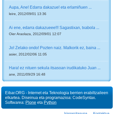
Aupa, Ane! Edarra dakazue! eta erlamiñuen ...
leire, 2012/09/01 13:36
Ai ene, edarra dakazueee!!! Sagastixan, txabola ...
Oier Araolaza, 2012/09/01 12:07
Jo! Zelako ondo! Pozten naiz. Malkorik ez, baina ...
asier, 2012/02/06 11:05
Hara! ez nituen sekula itsasoan irudikatuko Juan ...
ane, 2011/09/29 16:48
Eibar.ORG - Internet eta Teknologia berrien erabiltzaileen
elkartea. Diseinua eta programazioa: CodeSyntax.
Softwarea:
Plone
eta
Python
Irisgarritasuna
Kontaktua