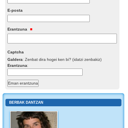
E-posta
Erantzuna
Captcha
Galdera
:
Zenbat dira hogei ken bi? (idatzi zenbakiz)
Erantzuna
:
BERBAK DANTZAN