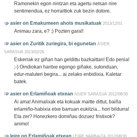
Ramonekin egon nintzan eta agertu netsan nire
sentimendua, ez horraittiok zuk bezin dotore.
asier on Emakumeen ahots musikatuak
2013/12/01
Animau zara, e? :) Pozten gara!!
asier on Zuritik zuriegira, bi egunetan
ASIER
SARASUA
2013/02/26
Eskerrak ez giñan han geldittu bazkaittan! Edo penia!
;-) Oindiokan hantxe egongo giñake, sutonduan,
edur-maluteri begira... ai zelako enbidixia. Kaletar
batek.
asier on Erlamiñoak etxean
ASIER SARASUA
2012/08/30
Ai ama! Animalixak eta kokuak maitte dittut, baiña
erlamiño-habixia etxe barruan eukitzia... hori bildurra!
Eta zer? Honezkero domiñau dozuez fristixok?
animo!
leire on Erlamiñoak etxean
LEIRE NARBAIZA
2012/08/30