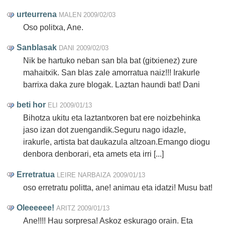
urteurrena
MALEN
2009/02/03
Oso politxa, Ane.
Sanblasak
DANI
2009/02/03
Nik be hartuko neban san bla bat (gitxienez) zure
mahaitxik. San blas zale amorratua naiz!!! Irakurle
barrixa daka zure blogak. Laztan haundi bat! Dani
beti hor
ELI
2009/01/13
Bihotza ukitu eta laztantxoren bat ere noizbehinka
jaso izan dot zuengandik.Seguru nago idazle,
irakurle, artista bat daukazula altzoan.Emango diogu
denbora denborari, eta amets eta irri [...]
Erretratua
LEIRE NARBAIZA
2009/01/13
oso erretratu politta, ane! animau eta idatzi! Musu bat!
Oleeeeee!
ARITZ
2009/01/13
Ane!!!! Hau sorpresa! Askoz eskurago orain. Eta