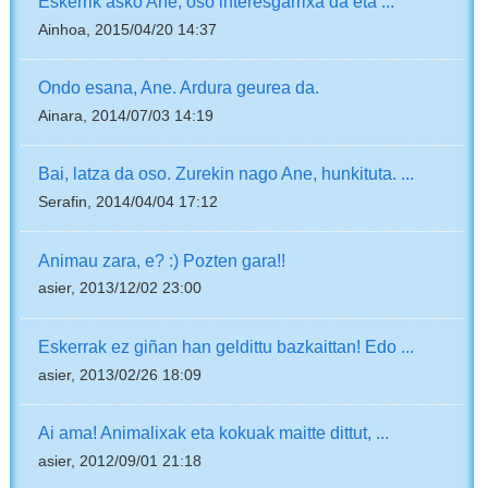
Eskerrik asko Ane, oso interesgarrixa da eta ...
Ainhoa, 2015/04/20 14:37
Ondo esana, Ane. Ardura geurea da.
Ainara, 2014/07/03 14:19
Bai, latza da oso. Zurekin nago Ane, hunkituta. ...
Serafin, 2014/04/04 17:12
Animau zara, e? :) Pozten gara!!
asier, 2013/12/02 23:00
Eskerrak ez giñan han geldittu bazkaittan! Edo ...
asier, 2013/02/26 18:09
Ai ama! Animalixak eta kokuak maitte dittut, ...
asier, 2012/09/01 21:18