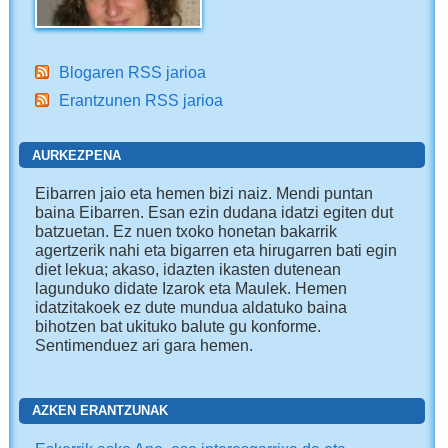
Blogaren RSS jarioa
Erantzunen RSS jarioa
AURKEZPENA
Eibarren jaio eta hemen bizi naiz. Mendi puntan
baina Eibarren. Esan ezin dudana idatzi egiten dut
batzuetan. Ez nuen txoko honetan bakarrik
agertzerik nahi eta bigarren eta hirugarren bati egin
diet lekua; akaso, idazten ikasten dutenean
lagunduko didate Izarok eta Maulek. Hemen
idatzitakoek ez dute mundua aldatuko baina
bihotzen bat ukituko balute gu konforme.
Sentimenduez ari gara hemen.
AZKEN ERANTZUNAK