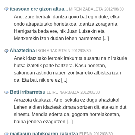
itsasoan ere gizon altua...
MIREN ZABALETA
2012/08/30
Ane: zure berbak, dantza goxo bat egin dute, elkar
ondo atrapatutako horietakoa...dantza zoragarria.
Harrigarria bada ere, nik Juan Luisekin eta
Mertxerekin izan dudan lehen harremena [...]
Ahaztezina
IBON ARAKISTAIN
2012/08/30
Anek idatzitako lerroak irakurrita ausartu naiz irakurle
hutsa izatetik parte hartzera. Kasu honetan,
sakonean astindu nauen zoritxarreko albistea izan
da. Eta bai, nik ere ez [...]
Beti irribarretsu
LEIRE NARBAIZA
2012/08/30
Arrazoia daukazu, Ane, sekula ez dugu ahaztuko!
Lehen aldian idazteak zirrara sortzen dit, eta ezin dut
sinestu. Mendia ederra da, gogorra horrelakoetan,
baina jendea ezagutzen [...]
maitasun nahikoaren zalantza
ELENA
2012/08/30