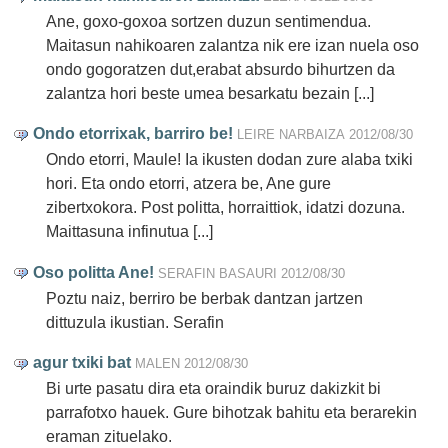
Ane, goxo-goxoa sortzen duzun sentimendua.
Maitasun nahikoaren zalantza nik ere izan nuela oso
ondo gogoratzen dut,erabat absurdo bihurtzen da
zalantza hori beste umea besarkatu bezain [...]
Ondo etorrixak, barriro be!
LEIRE NARBAIZA
2012/08/30
Ondo etorri, Maule! Ia ikusten dodan zure alaba txiki
hori. Eta ondo etorri, atzera be, Ane gure
zibertxokora. Post politta, horraittiok, idatzi dozuna.
Maittasuna infinutua [...]
Oso politta Ane!
SERAFIN BASAURI
2012/08/30
Poztu naiz, berriro be berbak dantzan jartzen
dittuzula ikustian. Serafin
agur txiki bat
MALEN
2012/08/30
Bi urte pasatu dira eta oraindik buruz dakizkit bi
parrafotxo hauek. Gure bihotzak bahitu eta berarekin
eraman zituelako.