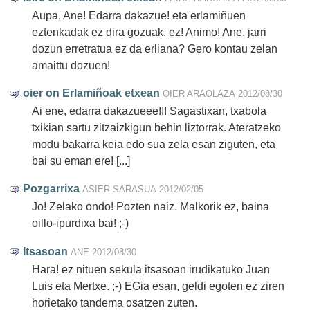
Aupa, Ane! Edarra dakazue! eta erlamiñuen
eztenkadak ez dira gozuak, ez! Animo! Ane, jarri
dozun erretratua ez da erliana? Gero kontau zelan
amaittu dozuen!
oier on Erlamiñoak etxean
OIER ARAOLAZA
2012/08/30
Ai ene, edarra dakazueee!!! Sagastixan, txabola
txikian sartu zitzaizkigun behin liztorrak. Ateratzeko
modu bakarra keia edo sua zela esan ziguten, eta
bai su eman ere! [...]
Pozgarrixa
ASIER SARASUA
2012/02/05
Jo! Zelako ondo! Pozten naiz. Malkorik ez, baina
oillo-ipurdixa bai! ;-)
Itsasoan
ANE
2012/08/30
Hara! ez nituen sekula itsasoan irudikatuko Juan
Luis eta Mertxe. ;-) EGia esan, geldi egoten ez ziren
horietako tandema osatzen zuten.