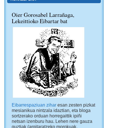
Oier Gorosabel Larrañaga,
Lekeittioko Eibartar bat
Eibarrespaziuan zihar
esan zesten pizkat
mesianikua nintzala idaztian, eta bloga
sortzerako orduan horregaittik ipiñi
netsan izenburu hau. Lehen nere gauza
guztiak (argitaratzeko morokuak,