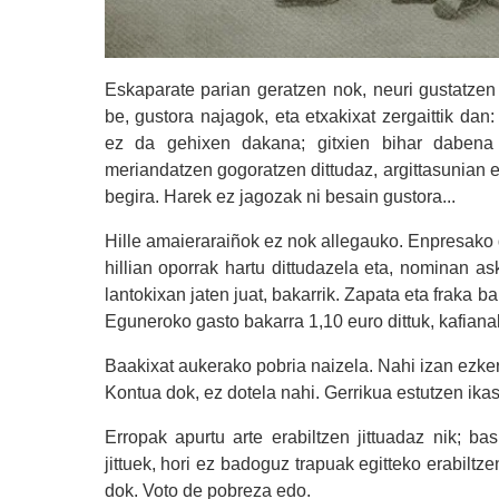
Eskaparate parian geratzen nok, neuri gustatzen 
be, gustora najagok, eta etxakixat zergaittik da
ez da gehixen dakana; gitxien bihar dabena 
meriandatzen gogoratzen dittudaz, argittasunian eta
begira. Harek ez jagozak ni besain gustora...
Hille amaieraraiñok ez nok allegauko. Enpresako 
hillian oporrak hartu dittudazela eta, nominan a
lantokixan jaten juat, bakarrik. Zapata eta fraka b
Eguneroko gasto bakarra 1,10 euro dittuk, kafianak
Baakixat aukerako pobria naizela. Nahi izan ezker
Kontua dok, ez dotela nahi. Gerrikua estutzen ikasi
Erropak apurtu arte erabiltzen jittuadaz nik; b
jittuek, hori ez badoguz trapuak egitteko erabiltze
dok. Voto de pobreza edo.