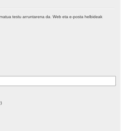
rmatua testu arruntarena da. Web eta e-posta helbideak
z)