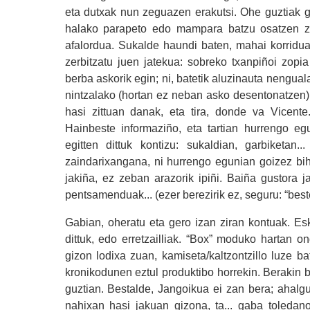
eta dutxak nun zeguazen erakutsi. Ohe guztiak ge
halako parapeto edo mampara batzu osatzen zi
afalordua. Sukalde haundi baten, mahai korriduan
zerbitzatu juen jatekua: sobreko txanpiñoi zop
berba askorik egin; ni, batetik aluzinauta nengu
nintzalako (hortan ez neban asko desentonatzen)
hasi zittuan danak, eta tira, donde va Vicente.
Hainbeste informaziño, eta tartian hurrengo e
egitten dittuk kontizu: sukaldian, garbiketan
zaindarixangana, ni hurrengo egunian goizez bihar 
jakiña, ez zeban arazorik ipiñi. Baiña gustora 
pentsamenduak... (ezer berezirik ez, seguru: “bes
Gabian, oheratu eta gero izan ziran kontuak. Es
dittuk, edo erretzailliak. “Box” moduko hartan o
gizon lodixa zuan, kamiseta/kaltzontzillo luze b
kronikodunen eztul produktibo horrekin. Berakin
guztian. Bestalde, Jangoikua ei zan bera; ahalg
nahixan hasi jakuan gizona, ta... gaba toleda