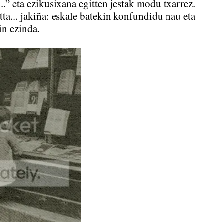
..” eta ezikusixana egitten jestak modu txarrez.
tta... jakiña: eskale batekin konfundidu nau eta
in ezinda.