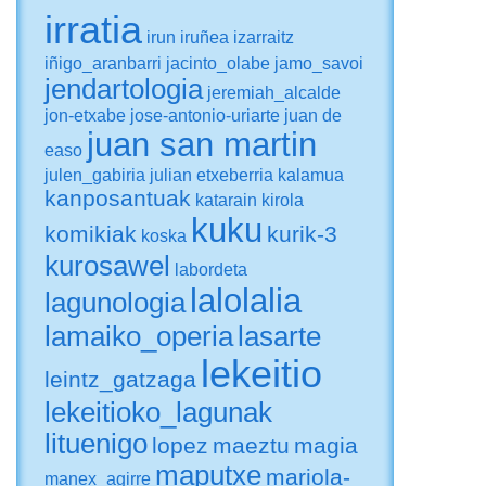
irratia
irun
iruñea
izarraitz
iñigo_aranbarri
jacinto_olabe
jamo_savoi
jendartologia
jeremiah_alcalde
jon-etxabe
jose-antonio-uriarte
juan de
juan san martin
easo
julen_gabiria
julian etxeberria
kalamua
kanposantuak
katarain
kirola
kuku
komikiak
kurik-3
koska
kurosawel
labordeta
lalolalia
lagunologia
lamaiko_operia
lasarte
lekeitio
leintz_gatzaga
lekeitioko_lagunak
lituenigo
lopez
maeztu
magia
maputxe
mariola-
manex_agirre