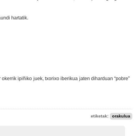
ndi hartatik.
okerrik ipiñiko juek, txorixo iberikua jaten diharduan “pobre”
etiketak:
orakulua