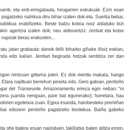
akarrik, eta erdi-erregalauta, hirugarren eskukuak. Ezin esan
 pagatzeko nahikua diru bihar izaten dok-eta. Suertia bebai,
ublikua erabiltzeko. Beste batzu kotxia noiz aldatuko bizi
xakin agertzia izaten dok; neu alderantziz: zenbat eta kotxe
 najoiak berau erakusten...
atu jatan grabauta: danok ibilli biharko giñake iñoiz eskian,
enda edo kalian. Jentian begirada hotzak sentitzia zer dan
gon nintzuan gittarria joten. Ez dok merittu makala, hango
). Etara najittuan berrehun peseta edo. Gero gabian, pentsiño
Hogar del Transeunte. Arrazonamentu erreza egin neban: “ni
atzera juanda nenguan, pare bat egunerako); horretara, hau
 pobrien egotetxia zuan. Egixa esanda, hainbesteko premiñan
 bai edozein pentsiño pagatzeko bestekua. Baiña gabeko
ta ohe batera eruan najinduen, takillatxo baten giltza emon,