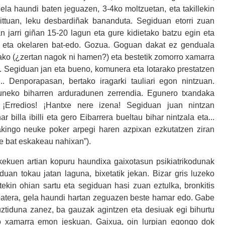
la haundi baten jeguazen, 3-4ko moltzuetan, eta takillekin
ttuan, leku desbardiñak bananduta.
Segiduan etorri zuan
 jarri giñan 15-20 lagun eta gure kidietako batzu egin eta
ia eta okelaren bat-edo. Gozua. Goguan dakat ez genduala
alako (¿zertan nagok ni hamen?) eta bestetik zomorro xamarra
. Segiduan jan eta bueno, komunera eta lotarako prestatzen
.. Denporapasan, bertako iragarki tauliari egon nintzuan.
guneko biharren arduradunen zerrendia. Egunero txandaka
... ¡Erredios! ¡Hantxe nere izena! Segiduan juan nintzan
billa ibilli eta gero Eibarrera bueltau bihar nintzala eta...
jakingo neuke poker arpegi haren azpixan ezkutatzen ziran
te bat eskakeau nahixan”).
kekuen artian kopuru haundixa gaixotasun psikiatrikodunak
nduan tokau jatan laguna, bixetatik jekan. Bizar gris luzeko
atekin ohian sartu eta segiduan hasi zuan eztulka, bronkitis
 batera, gela haundi hartan zeguazen beste hamar edo. Gabe
uztiduna zanez, ba gauzak agintzen eta desiuak egi bihurtu
no xamarra emon jeskuan. Gaixua, oin lurpian egongo dok