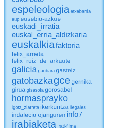
espeleologia
etxebarria
eusebio-azkue
eup
euskadi_irratia
euskal_erria_aldizkaria
euskalkia
faktoria
felix_arrieta
felix_ruiz_de_arkaute
galicia
gasteiz
ganbara
gce
gatobazka
gernika
girua
gorosabel
gisasola
hormasprayko
ikerkuntza
igotz_ziarreta
ilegales
info7
indalecio ojanguren
irabiaketa
irati-filma