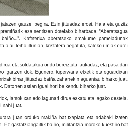
jatazen gauzei begira. Ezin jittuadaz erosi.
Hala eta guztiz
n: premiñarik eza sentitzen dotelako biharbada. “Aberatsagua
baiño...”. Kafeterixa aberatseko emakume pameladunak
 alai; leiho illunian, kristalera pegatuta, kaleko umiak eurei
dirua eta soldatakua ondo bereiztuta jaukadaz, eta pasa dan
sko igartzen dok. Egunero, tuperwaria etxetik eta eguardixan
arrixak bihar jittuadaz baiña zaharrekin aguantau biharko juat.
. Datorren astian igual hori be kendu biharko juat.
iok, lantokixan edo lagunari dirua eskatu eta lagako destela.
 nahi juat.
asurara juan orduko makiña bat txaplata eta adabaki izaten
n. Ez gastatziangaittik baiño, militantzia moroko kuestiño bat