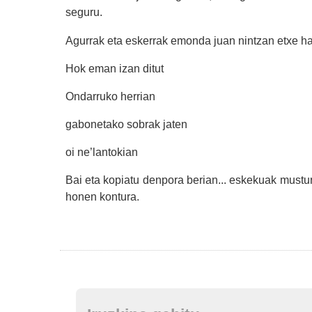
seguru.
Agurrak eta eskerrak emonda juan nintzan etxe hau
Hok eman izan ditut
Ondarruko herrian
gabonetako sobrak jaten
oi ne’lantokian
Bai eta kopiatu denpora berian... eskek
uak mustur 
honen kontura.