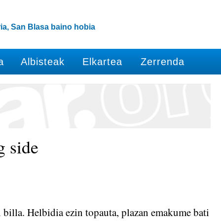
ia, San Blasa baino hobia
a
Albisteak
Elkartea
Zerrenda
g side
n billa. Helbidia ezin topauta, plazan emakume bati