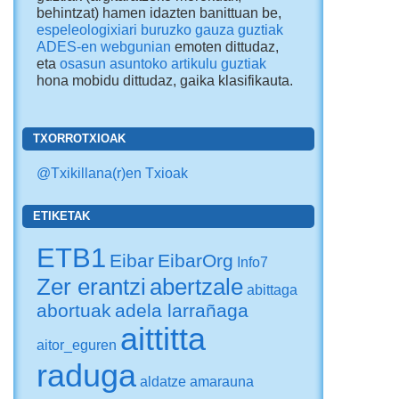
behintzat) hamen idazten banittuan be,
espeleologixiari buruzko gauza guztiak
ADES-en webgunian
emoten dittudaz,
eta
osasun asuntoko artikulu guztiak
hona mobidu dittudaz
, gaika klasifikauta.
TXORROTXIOAK
@Txikillana(r)en Txioak
ETIKETAK
ETB1
Eibar
EibarOrg
Info7
Zer erantzi
abertzale
abittaga
abortuak
adela larrañaga
aittitta
aitor_eguren
raduga
aldatze
amarauna