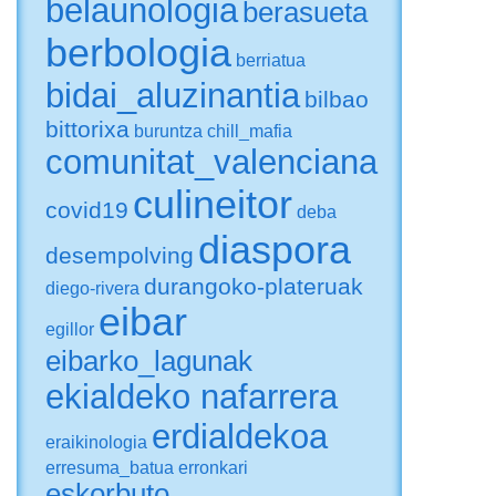
belaunologia
berasueta
berbologia
berriatua
bidai_aluzinantia
bilbao
bittorixa
buruntza
chill_mafia
comunitat_valenciana
culineitor
covid19
deba
diaspora
desempolving
durangoko-plateruak
diego-rivera
eibar
egillor
eibarko_lagunak
ekialdeko nafarrera
erdialdekoa
eraikinologia
erresuma_batua
erronkari
eskorbuto