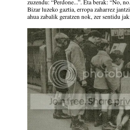
zuzendu: “Perdone...”. Eta berak: “No, no.
Bizar luzeko gaztia, erropa zaharrez jantzi
ahua zabalik geratzen nok, zer sentidu jak