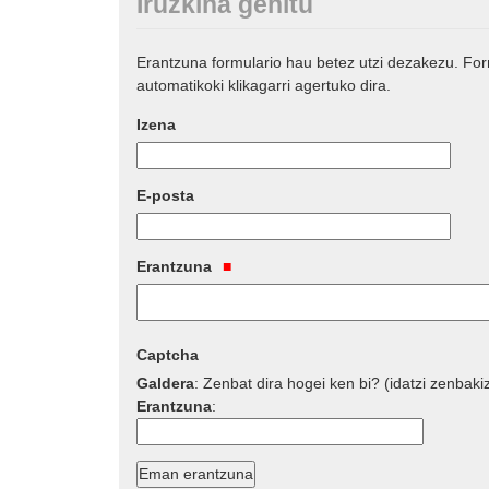
Iruzkina gehitu
Erantzuna formulario hau betez utzi dezakezu. Fo
automatikoki klikagarri agertuko dira.
Izena
E-posta
Erantzuna
Captcha
Galdera
:
Zenbat dira hogei ken bi? (idatzi zenbaki
Erantzuna
: