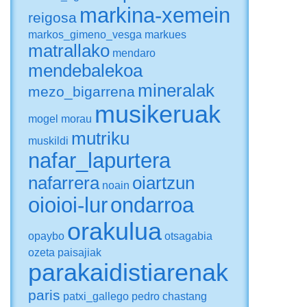
markina-xemein
reigosa
markos_gimeno_vesga
markues
matrallako
mendaro
mendebalekoa
mineralak
mezo_bigarrena
musikeruak
mogel
morau
mutriku
muskildi
nafar_lapurtera
nafarrera
oiartzun
noain
oioioi-lur
ondarroa
orakulua
opaybo
otsagabia
ozeta
paisajiak
parakaidistiarenak
paris
patxi_gallego
pedro chastang