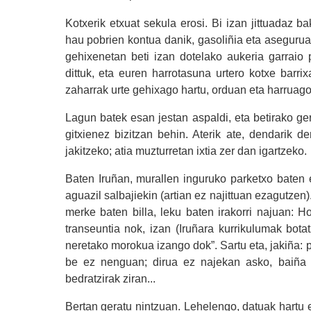
Kotxerik etxuat sekula erosi. Bi izan jittuadaz b
hau pobrien kontua danik, gasoliñia eta asegurua
gehixenetan beti izan dotelako aukeria garraio p
dittuk, eta euren harrotasuna urtero kotxe barri
zaharrak urte gehixago hartu, orduan eta harruago
Lagun batek esan jestan aspaldi, eta betirako ger
gitxienez bizitzan behin. Aterik ate, dendarik d
jakitzeko; atia muzturretan ixtia zer dan igartzeko.
Baten Iruñan, murallen inguruko parketxo baten e
aguazil salbajiekin (artian ez najittuan ezagutzen
merke baten billa, leku baten irakorri najuan: 
transeuntia nok, izan (Iruñara kurrikulumak bot
neretako morokua izango dok”. Sartu eta, jakiña:
be ez nenguan; dirua ez najekan asko, baiña
bedratzirak ziran...
Bertan geratu nintzuan. Lehelengo, datuak hartu e