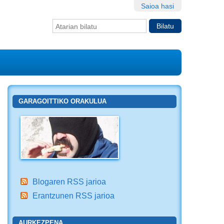
Saioa hasi
Bilatu atarian
Bilaketa
aurreratua…
GARAGOITTIKO ORAKULUA
Blogaren RSS jarioa
Erantzunen RSS jarioa
AURKEZPENA