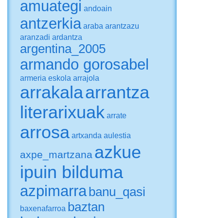
amuategi
andoain
antzerkia
araba
arantzazu
aranzadi
ardantza
argentina_2005
armando gorosabel
armeria eskola
arrajola
arrakala
arrantza
literarixuak
arrate
arrosa
artxanda
aulestia
azkue
axpe_martzana
ipuin bilduma
azpimarra
banu_qasi
baztan
baxenafarroa