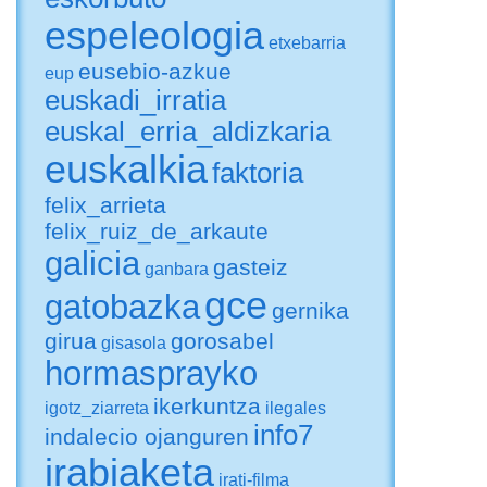
espeleologia
etxebarria
eusebio-azkue
eup
euskadi_irratia
euskal_erria_aldizkaria
euskalkia
faktoria
felix_arrieta
felix_ruiz_de_arkaute
galicia
gasteiz
ganbara
gce
gatobazka
gernika
girua
gorosabel
gisasola
hormasprayko
ikerkuntza
igotz_ziarreta
ilegales
info7
indalecio ojanguren
irabiaketa
irati-filma