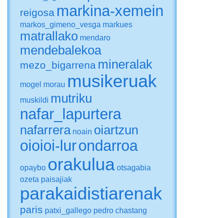
markina-xemein
reigosa
markos_gimeno_vesga
markues
matrallako
mendaro
mendebalekoa
mineralak
mezo_bigarrena
musikeruak
mogel
morau
mutriku
muskildi
nafar_lapurtera
nafarrera
oiartzun
noain
oioioi-lur
ondarroa
orakulua
opaybo
otsagabia
ozeta
paisajiak
parakaidistiarenak
paris
patxi_gallego
pedro chastang