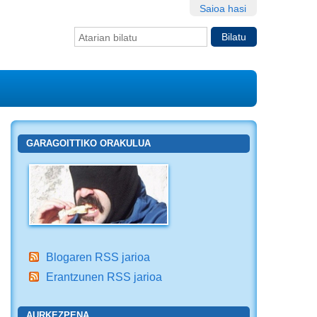
Saioa hasi
Bilatu atarian
Bilaketa
aurreratua…
GARAGOITTIKO ORAKULUA
Blogaren RSS jarioa
Erantzunen RSS jarioa
AURKEZPENA