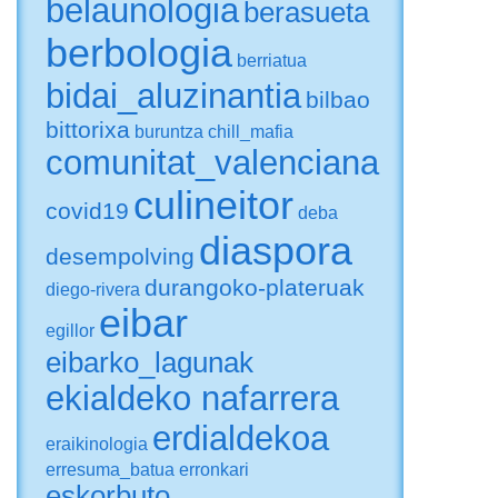
belaunologia
berasueta
berbologia
berriatua
bidai_aluzinantia
bilbao
bittorixa
buruntza
chill_mafia
comunitat_valenciana
culineitor
covid19
deba
diaspora
desempolving
durangoko-plateruak
diego-rivera
eibar
egillor
eibarko_lagunak
ekialdeko nafarrera
erdialdekoa
eraikinologia
erresuma_batua
erronkari
eskorbuto