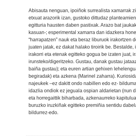
Abisauta nenguan, ipoiñok surrealista xamarrak zir
etxuat arazorik izan, gustoko dittudaz planteami
egitturia hausten daben pastixak. Arazo bat jauka
kasuan-; esperimental xamarra dan idazkera hone
“harrapatzen” nauk eta beraz liburuok irakortzen
juaten jatak, ez dakat halako tiroirik be. Bestald
irakorri eta etenak egitteko gogua be izaten juat, i
irunsteko/digeritzeko. Gustau, danak gustau jataaz
baiña gustau); eta euren artian gehixen lehelengu
begiradak) eta azkena (Marinel zaharra). Kurios
najeukek –ez dakitt ondo nabillen edo ez- bilduma
idazlia ondiok ez jeguala ospian aldarietan (nun 
eta horregaittik biharbada, azkenaurreko kapitulua
buruzko iruzkiñak egitteko premiñia sentidu dabela
bildurrez-edo.