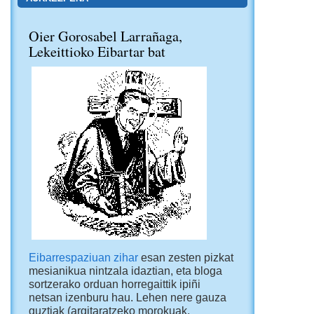
Oier Gorosabel Larrañaga,
Lekeittioko Eibartar bat
Eibarrespaziuan zihar
esan zesten pizkat
mesianikua nintzala idaztian, eta bloga
sortzerako orduan horregaittik ipiñi
netsan izenburu hau. Lehen nere gauza
guztiak (argitaratzeko morokuak,