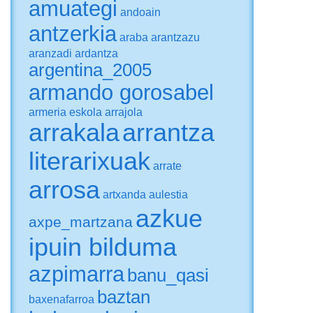
amuategi
andoain
antzerkia
araba
arantzazu
aranzadi
ardantza
argentina_2005
armando gorosabel
armeria eskola
arrajola
arrakala
arrantza
literarixuak
arrate
arrosa
artxanda
aulestia
azkue
axpe_martzana
ipuin bilduma
azpimarra
banu_qasi
baztan
baxenafarroa