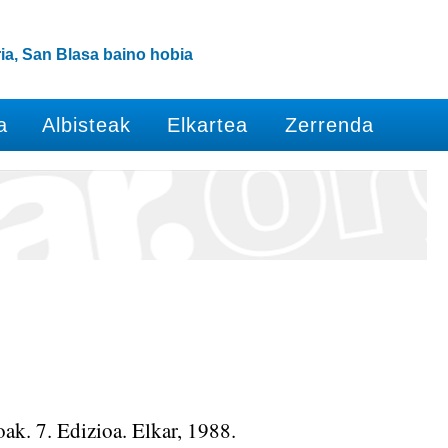
ia, San Blasa baino hobia
a
Albisteak
Elkartea
Zerrenda
. 7. Edizioa. Elkar, 1988.