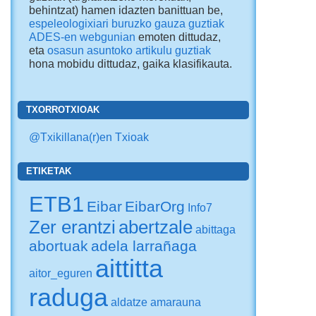
behintzat) hamen idazten banittuan be,
espeleologixiari buruzko gauza guztiak
ADES-en webgunian
emoten dittudaz,
eta
osasun asuntoko artikulu guztiak
hona mobidu dittudaz
, gaika klasifikauta.
TXORROTXIOAK
@Txikillana(r)en Txioak
ETIKETAK
ETB1
Eibar
EibarOrg
Info7
Zer erantzi
abertzale
abittaga
abortuak
adela larrañaga
aittitta
aitor_eguren
raduga
aldatze
amarauna