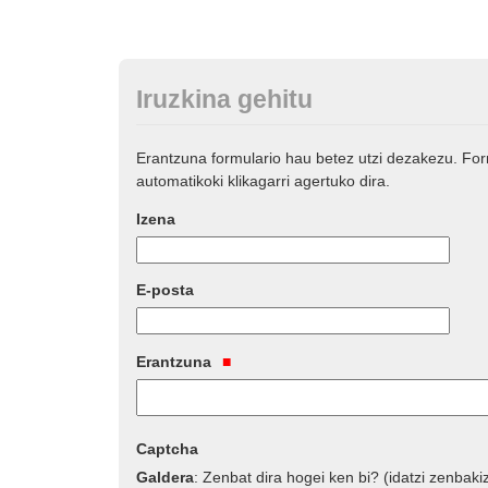
Iruzkina gehitu
Erantzuna formulario hau betez utzi dezakezu. Fo
automatikoki klikagarri agertuko dira.
Izena
E-posta
Erantzuna
Captcha
Galdera
:
Zenbat dira hogei ken bi? (idatzi zenbaki