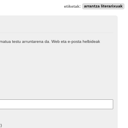
etiketak:
arrantza literarixuak
rmatua testu arruntarena da. Web eta e-posta helbideak
z)