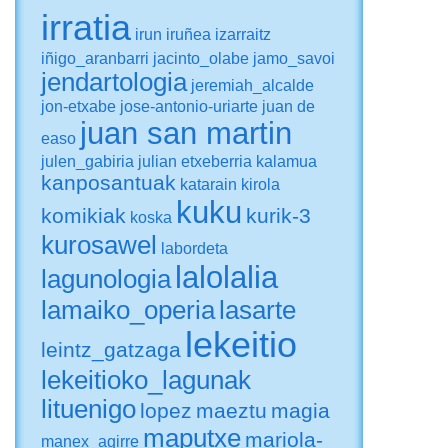
irratia
irun
iruñea
izarraitz
iñigo_aranbarri
jacinto_olabe
jamo_savoi
jendartologia
jeremiah_alcalde
jon-etxabe
jose-antonio-uriarte
juan de
juan san martin
easo
julen_gabiria
julian etxeberria
kalamua
kanposantuak
katarain
kirola
kuku
komikiak
kurik-3
koska
kurosawel
labordeta
lalolalia
lagunologia
lamaiko_operia
lasarte
lekeitio
leintz_gatzaga
lekeitioko_lagunak
lituenigo
lopez
maeztu
magia
maputxe
mariola-
manex_agirre