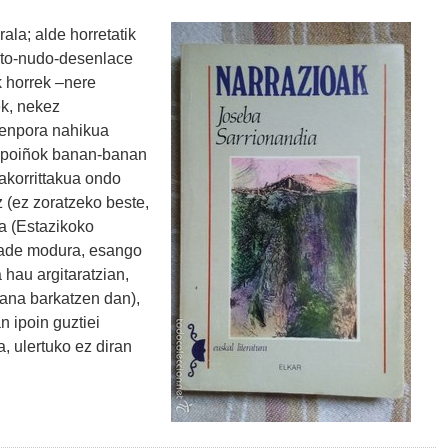
ala; alde horretatik
ento-nudo-desenlace
k horrek –nere
k, nekez
 denpora nahikua
e, ipoiñok banan-banan
rakorrittakua ondo
 (ez zoratzeko beste,
a (Estazikoko
idade modura, esango
 hau argitaratzian,
dana barkatzen dan),
n ipoin guztiei
, ulertuko ez diran