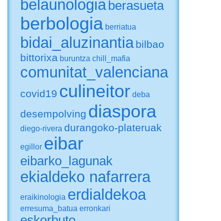
belaunologia
berasueta
berbologia
berriatua
bidai_aluzinantia
bilbao
bittorixa
buruntza
chill_mafia
comunitat_valenciana
culineitor
covid19
deba
diaspora
desempolving
durangoko-plateruak
diego-rivera
eibar
egillor
eibarko_lagunak
ekialdeko nafarrera
erdialdekoa
eraikinologia
erresuma_batua
erronkari
eskorbuto