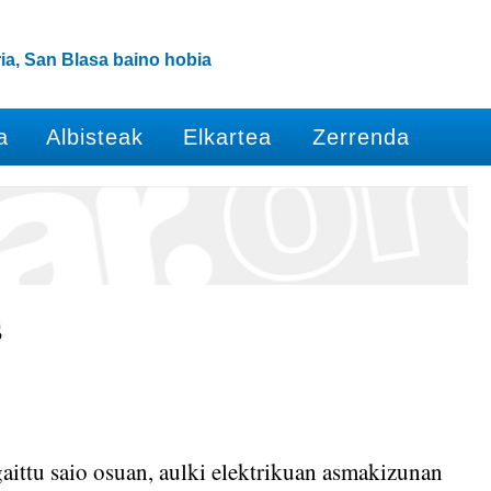
ia, San Blasa baino hobia
a
Albisteak
Elkartea
Zerrenda
s
aittu saio osuan, aulki elektrikuan asmakizunan