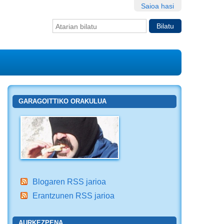
Saioa hasi
Bilatu atarian
Bilaketa
aurreratua…
GARAGOITTIKO ORAKULUA
Blogaren RSS jarioa
Erantzunen RSS jarioa
AURKEZPENA