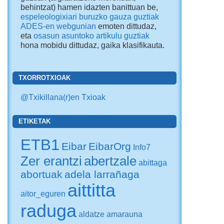
behintzat) hamen idazten banittuan be,
espeleologixiari buruzko gauza guztiak
ADES-en webgunian
emoten dittudaz,
eta
osasun asuntoko artikulu guztiak
hona mobidu dittudaz
, gaika klasifikauta.
TXORROTXIOAK
@Txikillana(r)en Txioak
ETIKETAK
ETB1
Eibar
EibarOrg
Info7
Zer erantzi
abertzale
abittaga
abortuak
adela larrañaga
aittitta
aitor_eguren
raduga
aldatze
amarauna