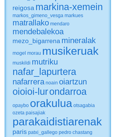
markina-xemein
reigosa
markos_gimeno_vesga
markues
matrallako
mendaro
mendebalekoa
mineralak
mezo_bigarrena
musikeruak
mogel
morau
mutriku
muskildi
nafar_lapurtera
nafarrera
oiartzun
noain
oioioi-lur
ondarroa
orakulua
opaybo
otsagabia
ozeta
paisajiak
parakaidistiarenak
paris
patxi_gallego
pedro chastang