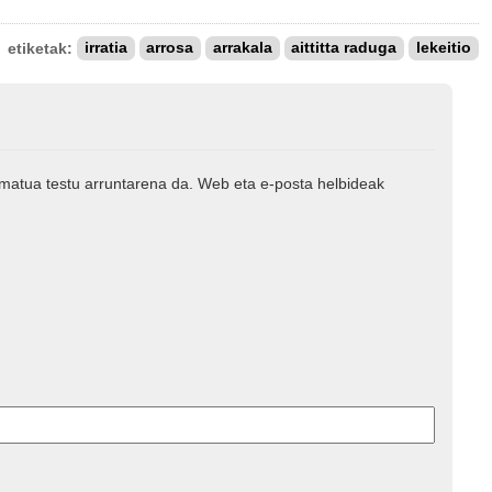
etiketak:
irratia
arrosa
arrakala
aittitta raduga
lekeitio
rmatua testu arruntarena da. Web eta e-posta helbideak