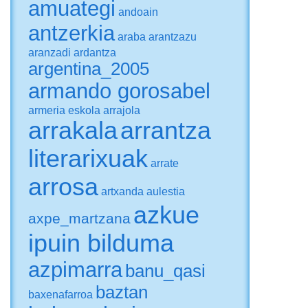
amuategi
andoain
antzerkia
araba
arantzazu
aranzadi
ardantza
argentina_2005
armando gorosabel
armeria eskola
arrajola
arrakala
arrantza
literarixuak
arrate
arrosa
artxanda
aulestia
azkue
axpe_martzana
ipuin bilduma
azpimarra
banu_qasi
baztan
baxenafarroa