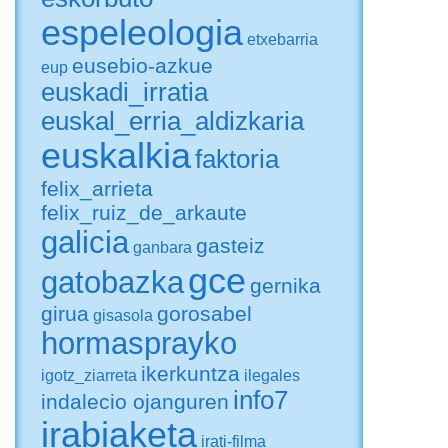
espeleologia
etxebarria
eusebio-azkue
eup
euskadi_irratia
euskal_erria_aldizkaria
euskalkia
faktoria
felix_arrieta
felix_ruiz_de_arkaute
galicia
gasteiz
ganbara
gce
gatobazka
gernika
girua
gorosabel
gisasola
hormasprayko
ikerkuntza
igotz_ziarreta
ilegales
info7
indalecio ojanguren
irabiaketa
irati-filma