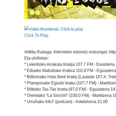
Click To Play
Aittitta Raduga. Interneten edonoiz entzungai: http
Eta uhiñetan:
* Lekeitioko Arrakala Irratija 107.7 FM - Ewastena
* Eibarko Matrallako Irratixa 102.8 FM - Eguasten
* Bittorixako Hala Bedi Irratia (Lautada 107,4, Tr
* Plamponako Eguzki Irratia (107,7 FM) - Martitze
* Bilboko Tas-Tas Irratia (97,0 FM) - Eguastena 19
* Oreretako “La Sinchili” (100,0 FM) - Martitzena 1
* Urruñako Info7 (podcast) - Astelehena 21.00