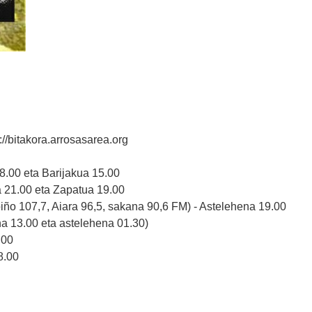
://bitakora.arrosasarea.org
 8.00 eta Barijakua 15.00
a 21.00 eta Zapatua 19.00
ebiño 107,7, Aiara 96,5, sakana 90,6 FM) - Astelehena 19.00
na 13.00 eta astelehena 01.30)
.00
8.00