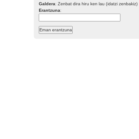
Galdera
:
Zenbat dira hiru ken lau (idatzi zenbakiz)
Erantzuna
: