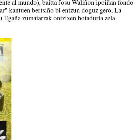
rente al mundo), baitta Josu Waliñon ipoiñan fondo
ar" kantuen bertsiño bi entzun doguz gero, La
u Egaña zumaiarrak ontzixen botaduria zela