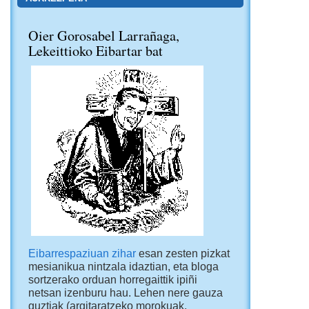
Oier Gorosabel Larrañaga,
Lekeittioko Eibartar bat
Eibarrespaziuan zihar
esan zesten pizkat
mesianikua nintzala idaztian, eta bloga
sortzerako orduan horregaittik ipiñi
netsan izenburu hau. Lehen nere gauza
guztiak (argitaratzeko morokuak,