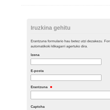
Iruzkina gehitu
Erantzuna formulario hau betez utzi dezakezu. Fo
automatikoki klikagarri agertuko dira.
Izena
E-posta
Erantzuna
Captcha