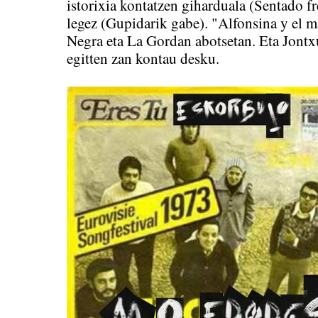
istorixia kontatzen giharduala (Sentado f
legez (Gupidarik gabe). "Alfonsina y el m
Negra eta La Gordan abotsetan. Eta Jontx
egitten zan kontau desku.