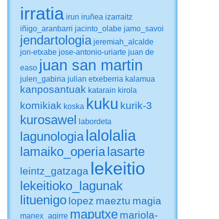
irratia
irun
iruñea
izarraitz
iñigo_aranbarri
jacinto_olabe
jamo_savoi
jendartologia
jeremiah_alcalde
jon-etxabe
jose-antonio-uriarte
juan de
juan san martin
easo
julen_gabiria
julian etxeberria
kalamua
kanposantuak
katarain
kirola
kuku
komikiak
kurik-3
koska
kurosawel
labordeta
lalolalia
lagunologia
lamaiko_operia
lasarte
lekeitio
leintz_gatzaga
lekeitioko_lagunak
lituenigo
lopez
maeztu
magia
maputxe
mariola-
manex_agirre