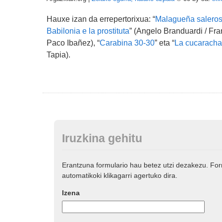
Hauxe izan da errepertorixua: “
Malagueña salero
Babilonia e la prostituta
” (Angelo Branduardi / Fran
Paco Ibañez), “
Carabina 30-30
” eta “
La cucaracha
Tapia).
Iruzkina gehitu
Erantzuna formulario hau betez utzi dezakezu. Fo
automatikoki klikagarri agertuko dira.
Izena