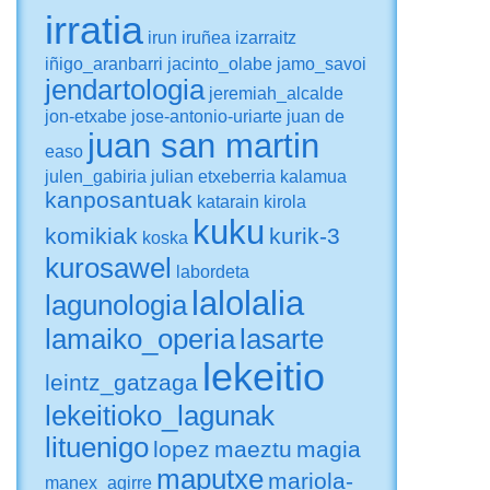
irratia
irun
iruñea
izarraitz
iñigo_aranbarri
jacinto_olabe
jamo_savoi
jendartologia
jeremiah_alcalde
jon-etxabe
jose-antonio-uriarte
juan de
juan san martin
easo
julen_gabiria
julian etxeberria
kalamua
kanposantuak
katarain
kirola
kuku
komikiak
kurik-3
koska
kurosawel
labordeta
lalolalia
lagunologia
lamaiko_operia
lasarte
lekeitio
leintz_gatzaga
lekeitioko_lagunak
lituenigo
lopez
maeztu
magia
maputxe
mariola-
manex_agirre