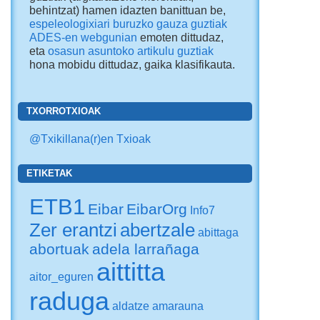
behintzat) hamen idazten banittuan be,
espeleologixiari buruzko gauza guztiak
ADES-en webgunian
emoten dittudaz,
eta
osasun asuntoko artikulu guztiak
hona mobidu dittudaz
, gaika klasifikauta.
TXORROTXIOAK
@Txikillana(r)en Txioak
ETIKETAK
ETB1
Eibar
EibarOrg
Info7
Zer erantzi
abertzale
abittaga
abortuak
adela larrañaga
aittitta
aitor_eguren
raduga
aldatze
amarauna