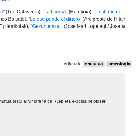
sa
” (Trio Calaveras), “
La llorona
” (Herrikoia), “
Il sultano di
co Battiato), “
Lo que puede el dinero
” (Arcipreste de Hita /
” (Herrikoiak), "
Gezurtientzat
" (Jose Mari Lopetegi / Joseba
etiketak:
orakulua
umeologia
rmatua testu arruntarena da. Web eta e-posta helbideak