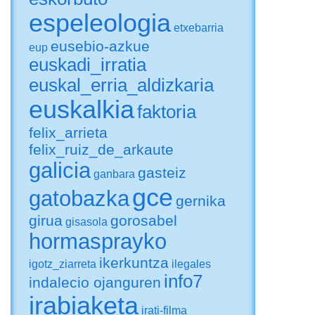
espeleologia
etxebarria
eusebio-azkue
eup
euskadi_irratia
euskal_erria_aldizkaria
euskalkia
faktoria
felix_arrieta
felix_ruiz_de_arkaute
galicia
gasteiz
ganbara
gce
gatobazka
gernika
girua
gorosabel
gisasola
hormasprayko
ikerkuntza
igotz_ziarreta
ilegales
info7
indalecio ojanguren
irabiaketa
irati-filma