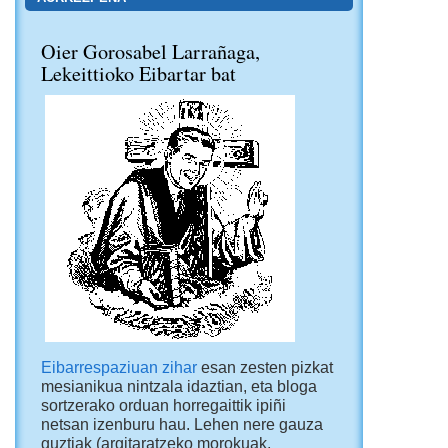
Oier Gorosabel Larrañaga,
Lekeittioko Eibartar bat
Eibarrespaziuan zihar
esan zesten pizkat
mesianikua nintzala idaztian, eta bloga
sortzerako orduan horregaittik ipiñi
netsan izenburu hau. Lehen nere gauza
guztiak (argitaratzeko morokuak,