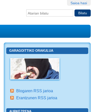
Saioa hasi
Bilatu atarian
Bilaketa
aurreratua…
GARAGOITTIKO ORAKULUA
Blogaren RSS jarioa
Erantzunen RSS jarioa
AURKEZPENA