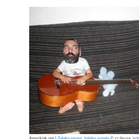
Argazkiak.org |
Zelako egurra, halako ezpala
© cc-by-sa:
txik