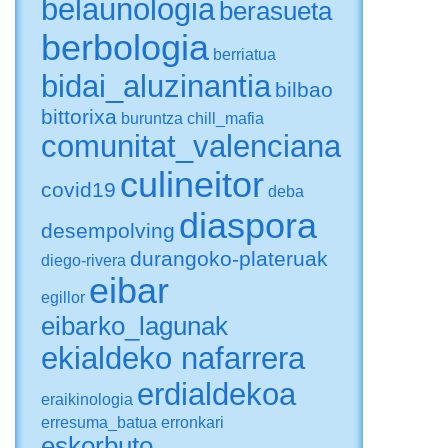
belaunologia
berasueta
berbologia
berriatua
bidai_aluzinantia
bilbao
bittorixa
buruntza
chill_mafia
comunitat_valenciana
culineitor
covid19
deba
diaspora
desempolving
durangoko-plateruak
diego-rivera
eibar
egillor
eibarko_lagunak
ekialdeko nafarrera
erdialdekoa
eraikinologia
erresuma_batua
erronkari
eskorbuto