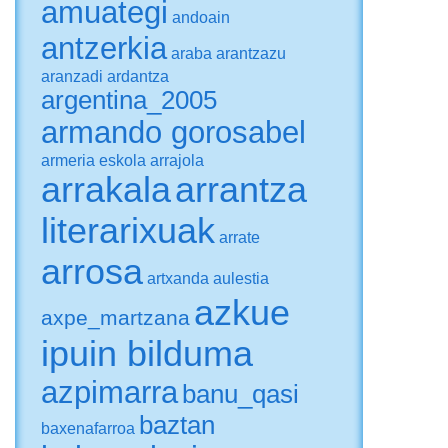
amuategi
andoain
antzerkia
araba
arantzazu
aranzadi
ardantza
argentina_2005
armando gorosabel
armeria eskola
arrajola
arrakala
arrantza
literarixuak
arrate
arrosa
artxanda
aulestia
azkue
axpe_martzana
ipuin bilduma
azpimarra
banu_qasi
baztan
baxenafarroa