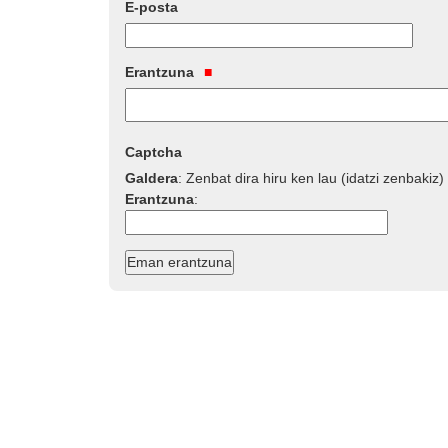
E-posta
Erantzuna
Captcha
Galdera
:
Zenbat dira hiru ken lau (idatzi zenbakiz)
Erantzuna
: