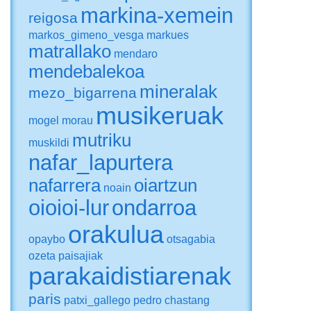
markina-xemein
reigosa
markos_gimeno_vesga
markues
matrallako
mendaro
mendebalekoa
mineralak
mezo_bigarrena
musikeruak
mogel
morau
mutriku
muskildi
nafar_lapurtera
nafarrera
oiartzun
noain
oioioi-lur
ondarroa
orakulua
opaybo
otsagabia
ozeta
paisajiak
parakaidistiarenak
paris
patxi_gallego
pedro chastang