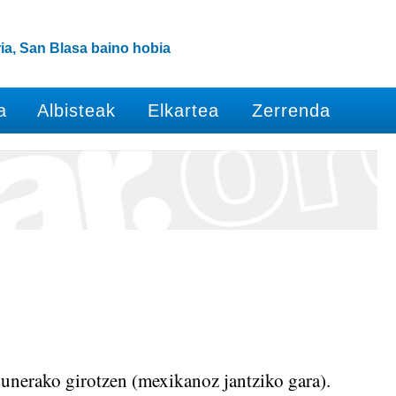
ia, San Blasa baino hobia
a
Albisteak
Elkartea
Zerrenda
gunerako girotzen (mexikanoz jantziko gara).