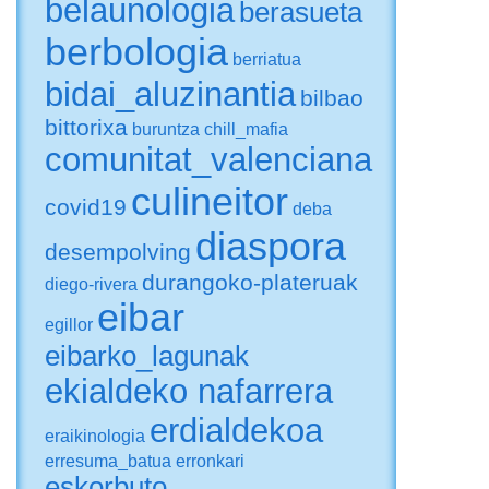
belaunologia
berasueta
berbologia
berriatua
bidai_aluzinantia
bilbao
bittorixa
buruntza
chill_mafia
comunitat_valenciana
culineitor
covid19
deba
diaspora
desempolving
durangoko-plateruak
diego-rivera
eibar
egillor
eibarko_lagunak
ekialdeko nafarrera
erdialdekoa
eraikinologia
erresuma_batua
erronkari
eskorbuto