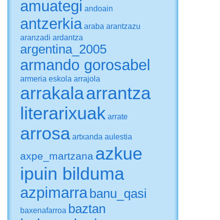
amuategi
andoain
antzerkia
araba
arantzazu
aranzadi
ardantza
argentina_2005
armando gorosabel
armeria eskola
arrajola
arrakala
arrantza
literarixuak
arrate
arrosa
artxanda
aulestia
azkue
axpe_martzana
ipuin bilduma
azpimarra
banu_qasi
baztan
baxenafarroa