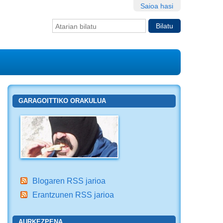
Saioa hasi
Bilatu atarian
Bilaketa
aurreratua…
GARAGOITTIKO ORAKULUA
Blogaren RSS jarioa
Erantzunen RSS jarioa
AURKEZPENA