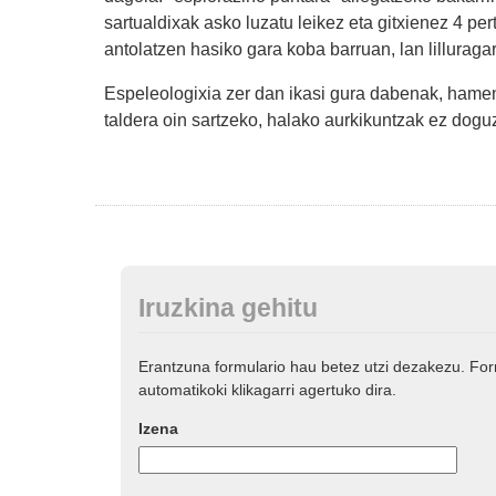
sartualdixak asko luzatu leikez eta gitxienez 4 pe
antolatzen hasiko gara koba barruan, lan lilluraga
Espeleologixia zer dan ikasi gura dabenak, hame
taldera oin sartzeko, halako aurkikuntzak ez doguz-
Iruzkina gehitu
Erantzuna formulario hau betez utzi dezakezu. Fo
automatikoki klikagarri agertuko dira.
Izena