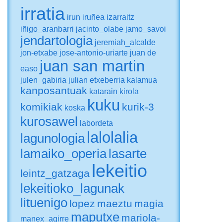
irratia
irun
iruñea
izarraitz
iñigo_aranbarri
jacinto_olabe
jamo_savoi
jendartologia
jeremiah_alcalde
jon-etxabe
jose-antonio-uriarte
juan de
juan san martin
easo
julen_gabiria
julian etxeberria
kalamua
kanposantuak
katarain
kirola
kuku
komikiak
kurik-3
koska
kurosawel
labordeta
lalolalia
lagunologia
lamaiko_operia
lasarte
lekeitio
leintz_gatzaga
lekeitioko_lagunak
lituenigo
lopez
maeztu
magia
maputxe
mariola-
manex_agirre