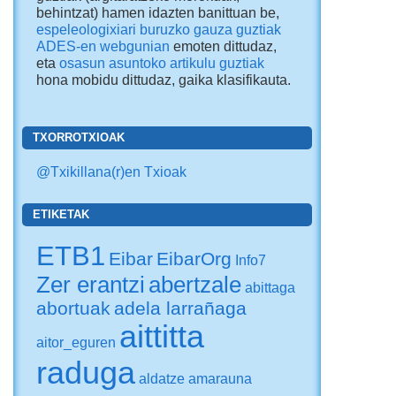
behintzat) hamen idazten banittuan be,
espeleologixiari buruzko gauza guztiak
ADES-en webgunian
emoten dittudaz,
eta
osasun asuntoko artikulu guztiak
hona mobidu dittudaz
, gaika klasifikauta.
TXORROTXIOAK
@Txikillana(r)en Txioak
ETIKETAK
ETB1
Eibar
EibarOrg
Info7
Zer erantzi
abertzale
abittaga
abortuak
adela larrañaga
aittitta
aitor_eguren
raduga
aldatze
amarauna