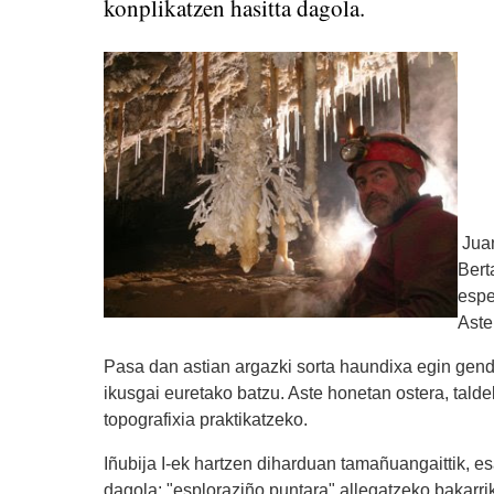
konplikatzen hasitta dagola.
Juan
Bert
espe
Aste
Pasa dan astian argazki sorta haundixa egin gend
ikusgai euretako batzu. Aste honetan ostera, taldek
topografixia praktikatzeko.
Iñubija I-ek hartzen diharduan tamañuangaittik, e
dagola: "esploraziño puntara" allegatzeko bakarrik 