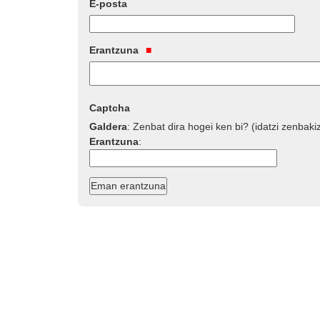
E-posta
Erantzuna
Captcha
Galdera
:
Zenbat dira hogei ken bi? (idatzi zenbaki
Erantzuna
: