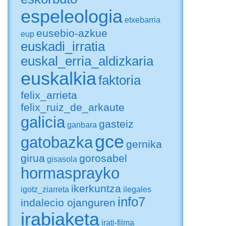
espeleologia
etxebarria
eusebio-azkue
eup
euskadi_irratia
euskal_erria_aldizkaria
euskalkia
faktoria
felix_arrieta
felix_ruiz_de_arkaute
galicia
gasteiz
ganbara
gce
gatobazka
gernika
girua
gorosabel
gisasola
hormasprayko
ikerkuntza
igotz_ziarreta
ilegales
info7
indalecio ojanguren
irabiaketa
irati-filma