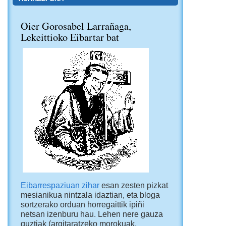
Oier Gorosabel Larrañaga,
Lekeittioko Eibartar bat
Eibarrespaziuan zihar
esan zesten pizkat
mesianikua nintzala idaztian, eta bloga
sortzerako orduan horregaittik ipiñi
netsan izenburu hau. Lehen nere gauza
guztiak (argitaratzeko morokuak,