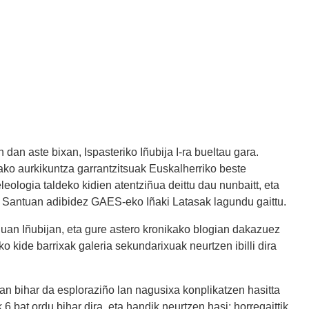
 dan aste bixan, Ispasteriko Iñubija I-ra bueltau gara.
ako aurkikuntza garrantzitsuak Euskalherriko beste
leologia taldeko kidien atentziñua deittu dau nunbaitt, eta
 Santuan adibidez GAES-eko Iñaki Latasak lagundu gaittu.
uan Iñubijan, eta gure astero kronikako blogian dakazuez
o kide barrixak galeria sekundarixuak neurtzen ibilli dira
san bihar da esploraziño lan nagusixa konplikatzen hasitta
6 bat ordu bihar dira, eta handik neurtzen hasi; horregaittik,