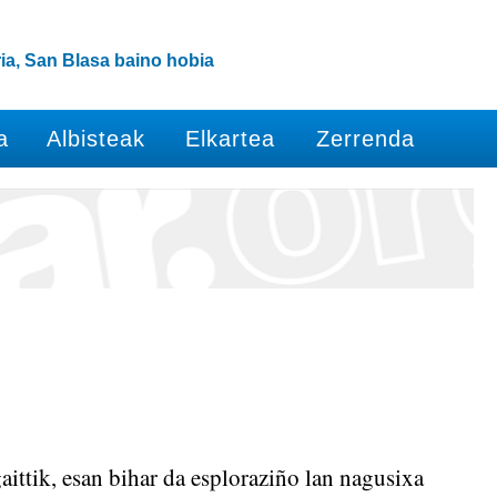
ia, San Blasa baino hobia
a
Albisteak
Elkartea
Zerrenda
ittik, esan bihar da esploraziño lan nagusixa