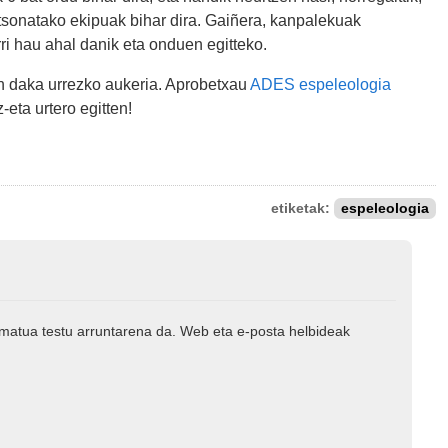
rtsonatako ekipuak bihar dira. Gaiñera, kanpalekuak
rri hau ahal danik eta onduen egitteko.
n daka urrezko aukeria. Aprobetxau
ADES espeleologia
eta urtero egitten!
etiketak:
espeleologia
rmatua testu arruntarena da. Web eta e-posta helbideak