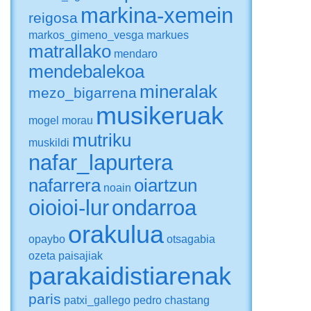
markina-xemein
reigosa
markos_gimeno_vesga
markues
matrallako
mendaro
mendebalekoa
mineralak
mezo_bigarrena
musikeruak
mogel
morau
mutriku
muskildi
nafar_lapurtera
nafarrera
oiartzun
noain
oioioi-lur
ondarroa
orakulua
opaybo
otsagabia
ozeta
paisajiak
parakaidistiarenak
paris
patxi_gallego
pedro chastang