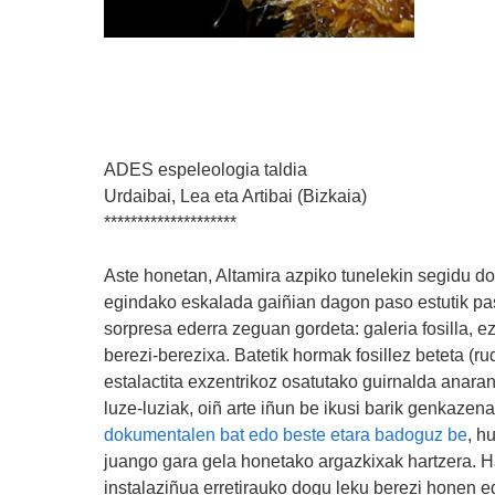
ADES espeleologia taldia
Urdaibai, Lea eta Artibai (Bizkaia)
********************
Aste honetan, Altamira azpiko tunelekin segidu do
egindako eskalada gaiñian dagon paso estutik pasa
sorpresa ederra zeguan gordeta: galeria fosilla, 
berezi-berezixa. Batetik hormak fosillez beteta (rud
estalactita exzentrikoz osatutako guirnalda anaranj
luze-luziak, oiñ arte iñun be ikusi barik genkazen
dokumentalen bat edo beste etara badoguz be
, h
juango gara gela honetako argazkixak hartzera. 
instalaziñua erretirauko dogu leku berezi honen 