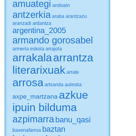
amuategi
andoain
antzerkia
araba
arantzazu
aranzadi
ardantza
argentina_2005
armando gorosabel
armeria eskola
arrajola
arrakala
arrantza
literarixuak
arrate
arrosa
artxanda
aulestia
azkue
axpe_martzana
ipuin bilduma
azpimarra
banu_qasi
baztan
baxenafarroa