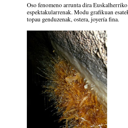
Oso fenomeno arrunta dira Euskalherriko 
espektakularrenak. Modu grafikuan esateko
topau genduzenak, ostera, joyería fina.