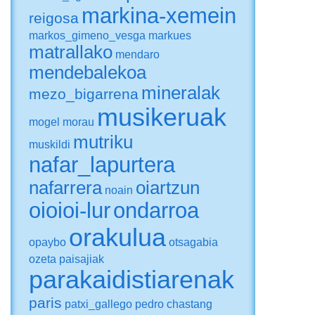
markina-xemein
reigosa
markos_gimeno_vesga
markues
matrallako
mendaro
mendebalekoa
mineralak
mezo_bigarrena
musikeruak
mogel
morau
mutriku
muskildi
nafar_lapurtera
nafarrera
oiartzun
noain
oioioi-lur
ondarroa
orakulua
opaybo
otsagabia
ozeta
paisajiak
parakaidistiarenak
paris
patxi_gallego
pedro chastang