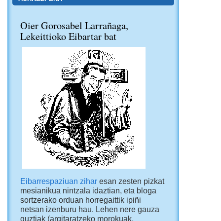
Oier Gorosabel Larrañaga,
Lekeittioko Eibartar bat
Eibarrespaziuan zihar
esan zesten pizkat
mesianikua nintzala idaztian, eta bloga
sortzerako orduan horregaittik ipiñi
netsan izenburu hau. Lehen nere gauza
guztiak (argitaratzeko morokuak,