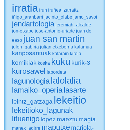
irratia
irun
iruñea
izarraitz
iñigo_aranbarri
jacinto_olabe
jamo_savoi
jendartologia
jeremiah_alcalde
jon-etxabe
jose-antonio-uriarte
juan de
juan san martin
easo
julen_gabiria
julian etxeberria
kalamua
kanposantuak
katarain
kirola
kuku
komikiak
kurik-3
koska
kurosawel
labordeta
lalolalia
lagunologia
lamaiko_operia
lasarte
lekeitio
leintz_gatzaga
lekeitioko_lagunak
lituenigo
lopez
maeztu
magia
maputxe
mariola-
manex_agirre