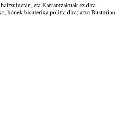
haitzuluetan, eta Karrantzakuak ez dira
, hónek bisuterixa politta dira; atzo Busturian