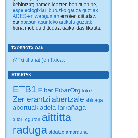
behintzat) hamen idazten banittuan be,
espeleologixiari buruzko gauza guztiak
ADES-en webgunian
emoten dittudaz,
eta
osasun asuntoko artikulu guztiak
hona mobidu dittudaz
, gaika klasifikauta.
TXORROTXIOAK
@Txikillana(r)en Txioak
ETIKETAK
ETB1
Eibar
EibarOrg
Info7
Zer erantzi
abertzale
abittaga
abortuak
adela larrañaga
aittitta
aitor_eguren
raduga
aldatze
amarauna