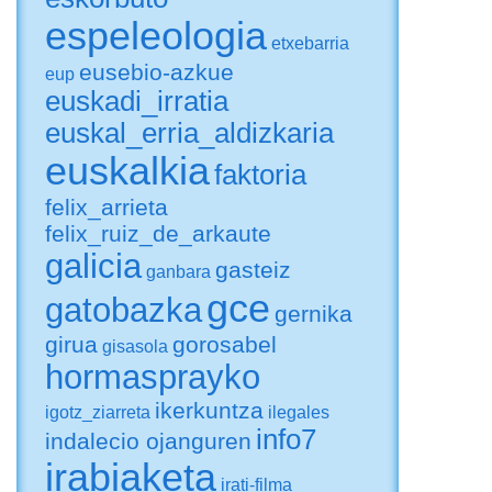
espeleologia
etxebarria
eusebio-azkue
eup
euskadi_irratia
euskal_erria_aldizkaria
euskalkia
faktoria
felix_arrieta
felix_ruiz_de_arkaute
galicia
gasteiz
ganbara
gce
gatobazka
gernika
girua
gorosabel
gisasola
hormasprayko
ikerkuntza
igotz_ziarreta
ilegales
info7
indalecio ojanguren
irabiaketa
irati-filma