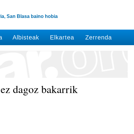
ia, San Blasa baino hobia
a
Albisteak
Elkartea
Zerrenda
 ez dagoz bakarrik