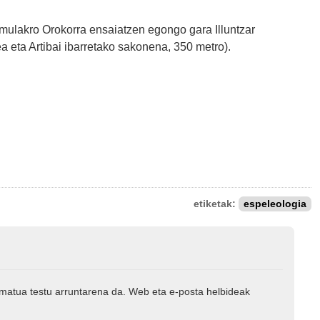
mulakro Orokorra ensaiatzen egongo gara Illuntzar
a eta Artibai ibarretako sakonena, 350 metro).
etiketak:
espeleologia
rmatua testu arruntarena da. Web eta e-posta helbideak