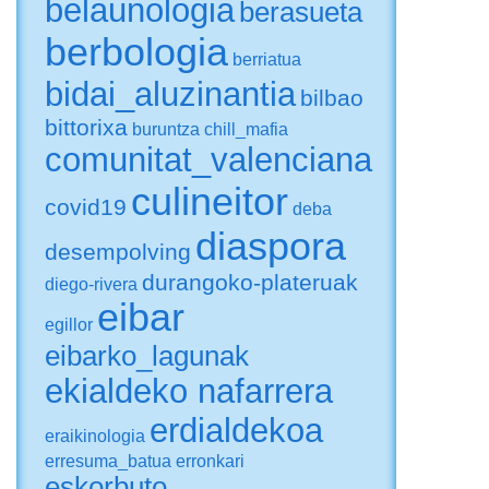
belaunologia
berasueta
berbologia
berriatua
bidai_aluzinantia
bilbao
bittorixa
buruntza
chill_mafia
comunitat_valenciana
culineitor
covid19
deba
diaspora
desempolving
durangoko-plateruak
diego-rivera
eibar
egillor
eibarko_lagunak
ekialdeko nafarrera
erdialdekoa
eraikinologia
erresuma_batua
erronkari
eskorbuto