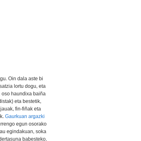
gu. Oin dala aste bi
tzia lortu dogu, eta
ez oso haundixa baiña
istak) eta bestetik,
auak, fin-fiñak eta
ak.
Gaurkuan argazki
urrengo egun osorako
Hau egindakuan, soka
edertasuna babesteko.