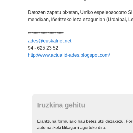
Datozen zapatu bixetan, Urriko espeleosocorro Si
mendixan, Iñeritzeko leza ezagunian (Urdaibai, Le
********************
ades@euskalnet.net
94 - 625 23 52
http://www.actualid-ades.blogspot.com/
Iruzkina gehitu
Erantzuna formulario hau betez utzi dezakezu. Fo
automatikoki klikagarri agertuko dira.