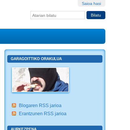
Saioa hasi
Bilatu atarian
Bilaketa
aurreratua…
GARAGOITTIKO ORAKULUA
Blogaren RSS jarioa
Erantzunen RSS jarioa
AURKEZPENA