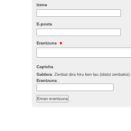
Izena
E-posta
Erantzuna
Captcha
Galdera
:
Zenbat dira hiru ken lau (idatzi zenbakiz)
Erantzuna
: