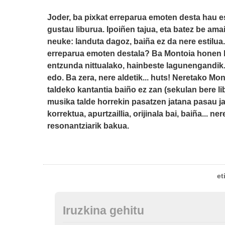
Joder, ba pixkat erreparua emoten desta hau esa
gustau liburua. Ipoiñen tajua, eta batez be amai
neuke: landuta dagoz, baiña ez da nere estilua.
erreparua emoten destala? Ba Montoia honen 
entzunda nittualako, hainbeste lagunengandik
edo. Ba zera, nere aldetik... huts! Neretako Mon
taldeko kantantia baiño ez zan (sekulan bere libu
musika talde horrekin pasatzen jatana pasau ja
korrektua, apurtzaillia, orijinala bai, baiña... n
resonantziarik bakua.
et
Iruzkina gehitu