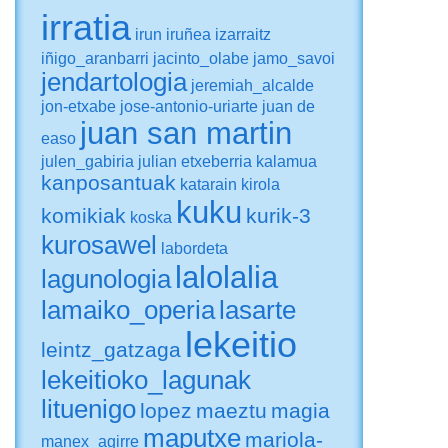
irratia
irun
iruñea
izarraitz
iñigo_aranbarri
jacinto_olabe
jamo_savoi
jendartologia
jeremiah_alcalde
jon-etxabe
jose-antonio-uriarte
juan de
juan san martin
easo
julen_gabiria
julian etxeberria
kalamua
kanposantuak
katarain
kirola
kuku
komikiak
kurik-3
koska
kurosawel
labordeta
lalolalia
lagunologia
lamaiko_operia
lasarte
lekeitio
leintz_gatzaga
lekeitioko_lagunak
lituenigo
lopez
maeztu
magia
maputxe
mariola-
manex_agirre