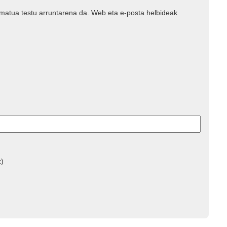
rmatua testu arruntarena da. Web eta e-posta helbideak
z)