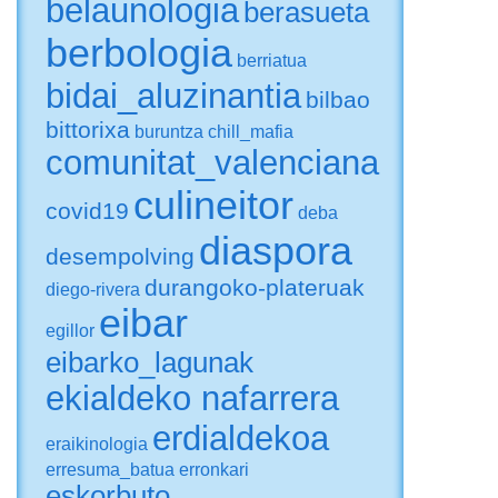
belaunologia
berasueta
berbologia
berriatua
bidai_aluzinantia
bilbao
bittorixa
buruntza
chill_mafia
comunitat_valenciana
culineitor
covid19
deba
diaspora
desempolving
durangoko-plateruak
diego-rivera
eibar
egillor
eibarko_lagunak
ekialdeko nafarrera
erdialdekoa
eraikinologia
erresuma_batua
erronkari
eskorbuto