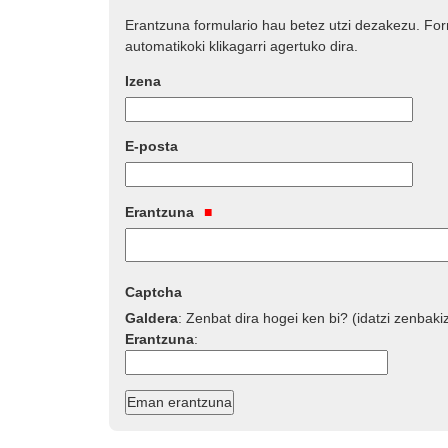
Erantzuna formulario hau betez utzi dezakezu. Fo
automatikoki klikagarri agertuko dira.
Izena
E-posta
Erantzuna
Captcha
Galdera
:
Zenbat dira hogei ken bi? (idatzi zenbaki
Erantzuna
: