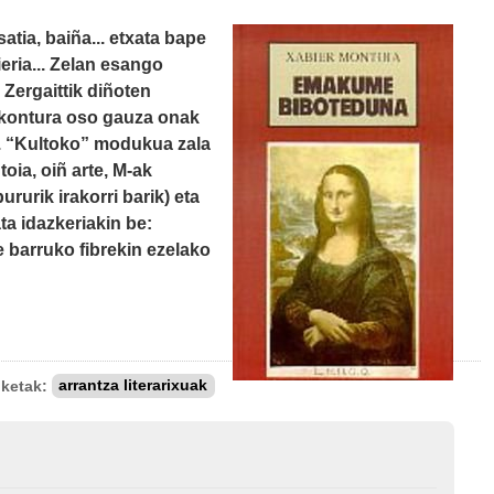
tia, baiña... etxata bape
eria... Zelan esango
 Zergaittik diñoten
kontura oso gauza onak
. “Kultoko” modukua zala
toia, oiñ arte, M-ak
rurik irakorri barik) eta
ta idazkeriakin be:
ere barruko fibrekin ezelako
iketak:
arrantza literarixuak