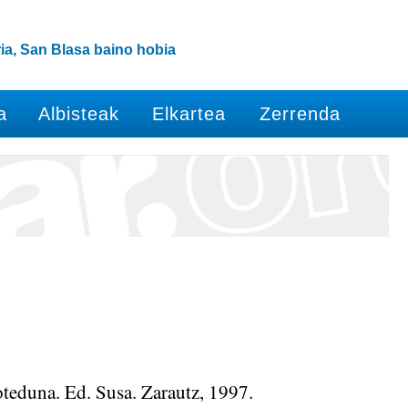
ia, San Blasa baino hobia
a
Albisteak
Elkartea
Zerrenda
duna. Ed. Susa. Zarautz, 1997.