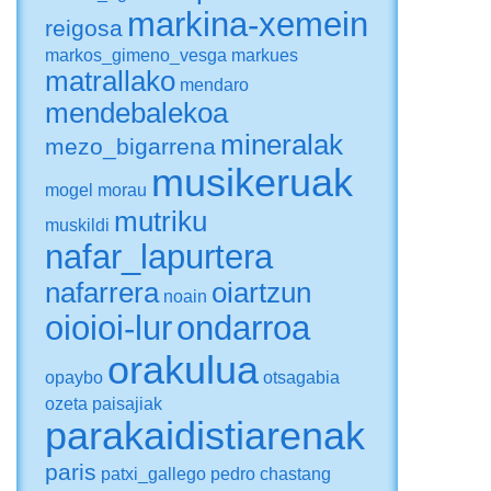
markina-xemein
reigosa
markos_gimeno_vesga
markues
matrallako
mendaro
mendebalekoa
mineralak
mezo_bigarrena
musikeruak
mogel
morau
mutriku
muskildi
nafar_lapurtera
nafarrera
oiartzun
noain
oioioi-lur
ondarroa
orakulua
opaybo
otsagabia
ozeta
paisajiak
parakaidistiarenak
paris
patxi_gallego
pedro chastang