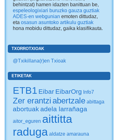
behintzat) hamen idazten banittuan be,
espeleologixiari buruzko gauza guztiak
ADES-en webgunian
emoten dittudaz,
eta
osasun asuntoko artikulu guztiak
hona mobidu dittudaz
, gaika klasifikauta.
TXORROTXIOAK
@Txikillana(r)en Txioak
ETIKETAK
ETB1
Eibar
EibarOrg
Info7
Zer erantzi
abertzale
abittaga
abortuak
adela larrañaga
aittitta
aitor_eguren
raduga
aldatze
amarauna