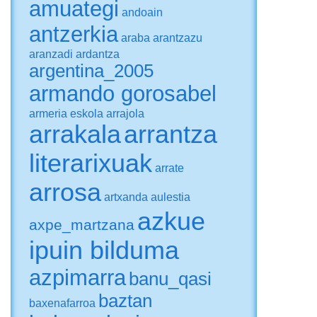
amuategi
andoain
antzerkia
araba
arantzazu
aranzadi
ardantza
argentina_2005
armando gorosabel
armeria eskola
arrajola
arrakala
arrantza
literarixuak
arrate
arrosa
artxanda
aulestia
azkue
axpe_martzana
ipuin bilduma
azpimarra
banu_qasi
baztan
baxenafarroa