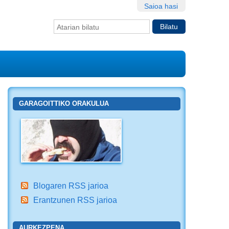
Saioa hasi
Bilatu atarian
Bilaketa
aurreratua…
GARAGOITTIKO ORAKULUA
Blogaren RSS jarioa
Erantzunen RSS jarioa
AURKEZPENA