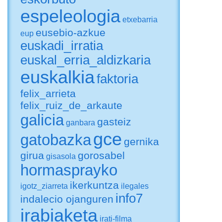
espeleologia
etxebarria
eusebio-azkue
eup
euskadi_irratia
euskal_erria_aldizkaria
euskalkia
faktoria
felix_arrieta
felix_ruiz_de_arkaute
galicia
gasteiz
ganbara
gce
gatobazka
gernika
girua
gorosabel
gisasola
hormasprayko
ikerkuntza
igotz_ziarreta
ilegales
info7
indalecio ojanguren
irabiaketa
irati-filma