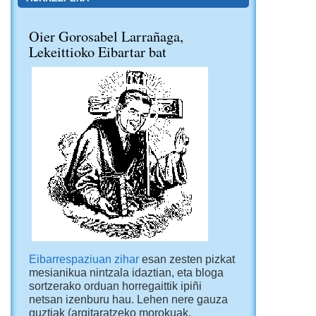
Oier Gorosabel Larrañaga,
Lekeittioko Eibartar bat
Eibarrespaziuan zihar
esan zesten pizkat
mesianikua nintzala idaztian, eta bloga
sortzerako orduan horregaittik ipiñi
netsan izenburu hau. Lehen nere gauza
guztiak (argitaratzeko morokuak,