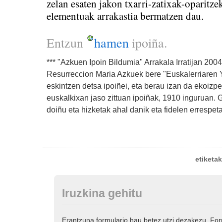
zelan esaten jakon txarri-zatixak-oparitz
elementuak arrakastia bermatzen dau.
Entzun
hamen
ipoiña.
*** "Azkuen Ipoin Bildumia" Arrakala Irratijan 2004
Resurreccion Maria Azkuek bere "Euskalerriaren Ya
eskintzen detsa ipoiñei, eta berau izan da ekoizpe
euskalkixan jaso zittuan ipoiñak, 1910 inguruan.
doiñu eta hizketak ahal danik eta fidelen errespeta
etiketa
Iruzkina gehitu
Erantzuna formulario hau betez utzi dezakezu. Fo