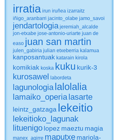
irratia
irun
iruñea
izarraitz
iñigo_aranbarri
jacinto_olabe
jamo_savoi
jendartologia
jeremiah_alcalde
jon-etxabe
jose-antonio-uriarte
juan de
juan san martin
easo
julen_gabiria
julian etxeberria
kalamua
kanposantuak
katarain
kirola
kuku
komikiak
kurik-3
koska
kurosawel
labordeta
lalolalia
lagunologia
lamaiko_operia
lasarte
lekeitio
leintz_gatzaga
lekeitioko_lagunak
lituenigo
lopez
maeztu
magia
maputxe
mariola-
manex_agirre