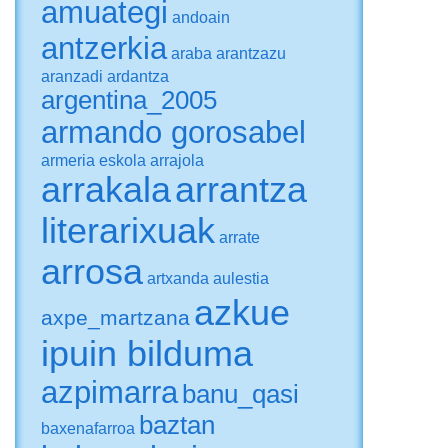
amuategi
andoain
antzerkia
araba
arantzazu
aranzadi
ardantza
argentina_2005
armando gorosabel
armeria eskola
arrajola
arrakala
arrantza
literarixuak
arrate
arrosa
artxanda
aulestia
azkue
axpe_martzana
ipuin bilduma
azpimarra
banu_qasi
baztan
baxenafarroa