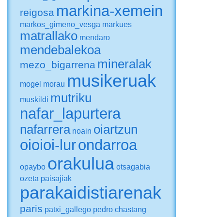
markina-xemein
reigosa
markos_gimeno_vesga
markues
matrallako
mendaro
mendebalekoa
mineralak
mezo_bigarrena
musikeruak
mogel
morau
mutriku
muskildi
nafar_lapurtera
nafarrera
oiartzun
noain
oioioi-lur
ondarroa
orakulua
opaybo
otsagabia
ozeta
paisajiak
parakaidistiarenak
paris
patxi_gallego
pedro chastang