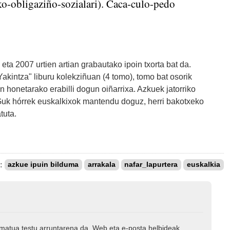
eko-obligaziño-sozialari). Caca-culo-pedo
 eta 2007 urtien artian grabautako ipoin txorta bat da.
kintza" liburu kolekziñuan (4 tomo), tomo bat osorik
n honetarako erabilli dogun oiñarrixa. Azkuek jatorriko
 Guk hórrek euskalkixok mantendu doguz, herri bakotxeko
tuta.
k:
azkue ipuin bilduma
arrakala
nafar_lapurtera
euskalkia
rmatua testu arruntarena da. Web eta e-posta helbideak