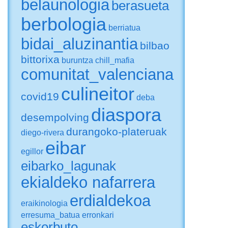
belaunologia
berasueta
berbologia
berriatua
bidai_aluzinantia
bilbao
bittorixa
buruntza
chill_mafia
comunitat_valenciana
culineitor
covid19
deba
diaspora
desempolving
durangoko-plateruak
diego-rivera
eibar
egillor
eibarko_lagunak
ekialdeko nafarrera
erdialdekoa
eraikinologia
erresuma_batua
erronkari
eskorbuto