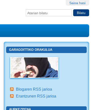
Saioa hasi
Bilatu atarian
Bilaketa
aurreratua…
GARAGOITTIKO ORAKULUA
Blogaren RSS jarioa
Erantzunen RSS jarioa
AURKEZPENA