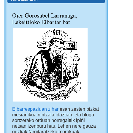
Oier Gorosabel Larrañaga,
Lekeittioko Eibartar bat
Eibarrespaziuan zihar
esan zesten pizkat
mesianikua nintzala idaztian, eta bloga
sortzerako orduan horregaittik ipiñi
netsan izenburu hau. Lehen nere gauza
guztiak (argitaratzeko morokuak,