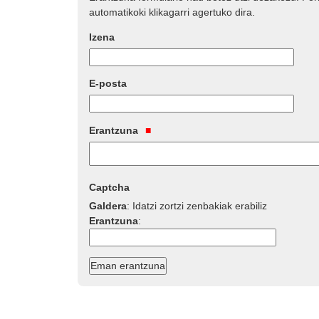
automatikoki klikagarri agertuko dira.
Izena
E-posta
Erantzuna
Captcha
Galdera
:
Idatzi zortzi zenbakiak erabiliz
Erantzuna
: