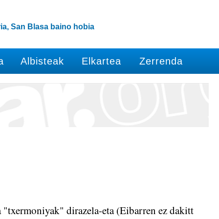
ia, San Blasa baino hobia
a
Albisteak
Elkartea
Zerrenda
a "txermoniyak" dirazela-eta (Eibarren ez dakitt