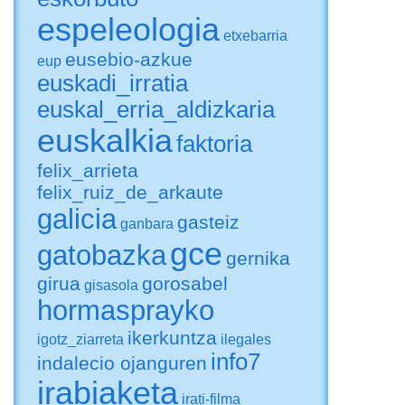
espeleologia
etxebarria
eusebio-azkue
eup
euskadi_irratia
euskal_erria_aldizkaria
euskalkia
faktoria
felix_arrieta
felix_ruiz_de_arkaute
galicia
gasteiz
ganbara
gce
gatobazka
gernika
girua
gorosabel
gisasola
hormasprayko
ikerkuntza
igotz_ziarreta
ilegales
info7
indalecio ojanguren
irabiaketa
irati-filma