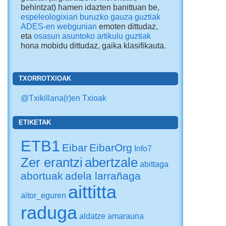
behintzat) hamen idazten banittuan be,
espeleologixiari buruzko gauza guztiak
ADES-en webgunian
emoten dittudaz,
eta
osasun asuntoko artikulu guztiak
hona mobidu dittudaz
, gaika klasifikauta.
TXORROTXIOAK
@Txikillana(r)en Txioak
ETIKETAK
ETB1
Eibar
EibarOrg
Info7
Zer erantzi
abertzale
abittaga
abortuak
adela larrañaga
aittitta
aitor_eguren
raduga
aldatze
amarauna