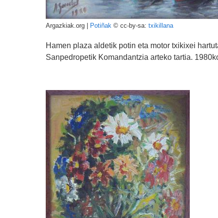
Argazkiak.org |
Potiñak
© cc-by-sa:
txikillana
Hamen plaza aldetik potin eta motor txikixei hartu
Sanpedropetik Komandantzia arteko tartia. 1980ko