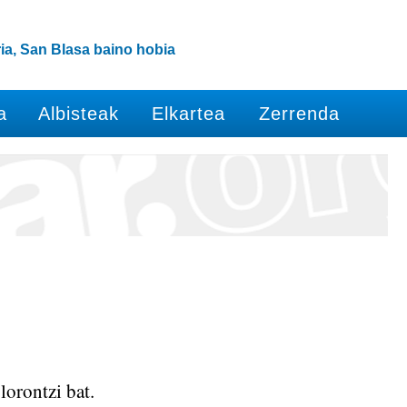
ia, San Blasa baino hobia
a
Albisteak
Elkartea
Zerrenda
lorontzi bat.