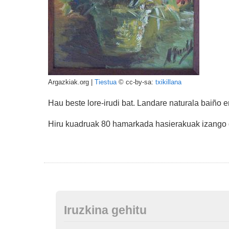
Argazkiak.org |
Tiestua
© cc-by-sa:
txikillana
Hau beste lore-irudi bat. Landare naturala baiño e
Hiru kuadruak 80 hamarkada hasierakuak izango 
Iruzkina gehitu