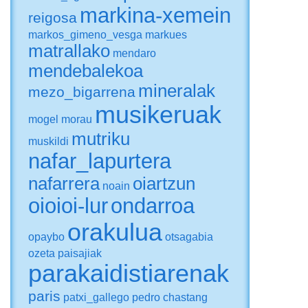
markina-xemein
reigosa
markos_gimeno_vesga
markues
matrallako
mendaro
mendebalekoa
mineralak
mezo_bigarrena
musikeruak
mogel
morau
mutriku
muskildi
nafar_lapurtera
nafarrera
oiartzun
noain
oioioi-lur
ondarroa
orakulua
opaybo
otsagabia
ozeta
paisajiak
parakaidistiarenak
paris
patxi_gallego
pedro chastang