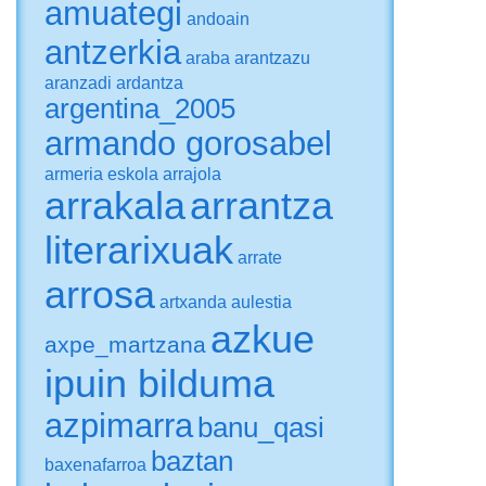
amuategi
andoain
antzerkia
araba
arantzazu
aranzadi
ardantza
argentina_2005
armando gorosabel
armeria eskola
arrajola
arrakala
arrantza
literarixuak
arrate
arrosa
artxanda
aulestia
azkue
axpe_martzana
ipuin bilduma
azpimarra
banu_qasi
baztan
baxenafarroa