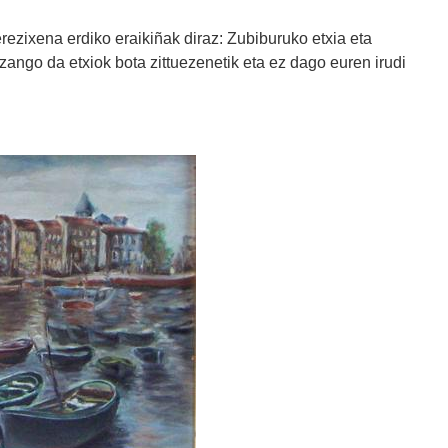
rezixena erdiko eraikiñak diraz: Zubiburuko etxia eta
izango da etxiok bota zittuezenetik eta ez dago euren irudi