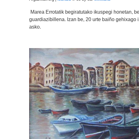
Marea Errotatik begiratutako ikuspegi honetan, be
guardiazibillena. Izan be, 20 urte baiño gehixago 
asko.