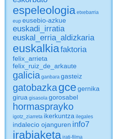
espeleologia
etxebarria
eusebio-azkue
eup
euskadi_irratia
euskal_erria_aldizkaria
euskalkia
faktoria
felix_arrieta
felix_ruiz_de_arkaute
galicia
gasteiz
ganbara
gce
gatobazka
gernika
girua
gorosabel
gisasola
hormasprayko
ikerkuntza
igotz_ziarreta
ilegales
info7
indalecio ojanguren
irabiaketa
irati-filma