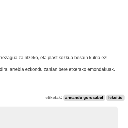
rrezagua zaintzeko, eta plastikozkua besain kutria ez!
dira, arrebia ezkondu zanian bere etxerako emondakuak.
etiketak:
armando gorosabel
lekeitio