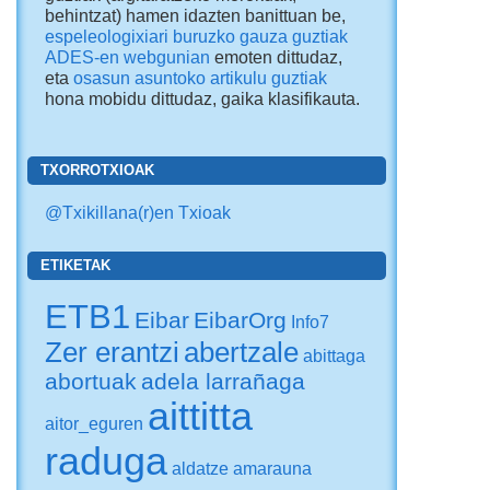
behintzat) hamen idazten banittuan be,
espeleologixiari buruzko gauza guztiak
ADES-en webgunian
emoten dittudaz,
eta
osasun asuntoko artikulu guztiak
hona mobidu dittudaz
, gaika klasifikauta.
TXORROTXIOAK
@Txikillana(r)en Txioak
ETIKETAK
ETB1
Eibar
EibarOrg
Info7
Zer erantzi
abertzale
abittaga
abortuak
adela larrañaga
aittitta
aitor_eguren
raduga
aldatze
amarauna