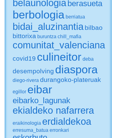
belaunologia
berasueta
berbologia
berriatua
bidai_aluzinantia
bilbao
bittorixa
buruntza
chill_mafia
comunitat_valenciana
culineitor
covid19
deba
diaspora
desempolving
durangoko-plateruak
diego-rivera
eibar
egillor
eibarko_lagunak
ekialdeko nafarrera
erdialdekoa
eraikinologia
erresuma_batua
erronkari
eskorbuto