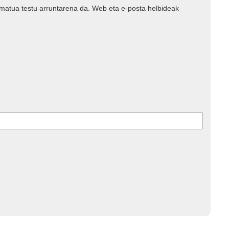
rmatua testu arruntarena da. Web eta e-posta helbideak