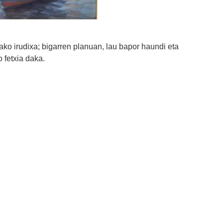
tako irudixa; bigarren planuan, lau bapor haundi eta
 fetxia daka.