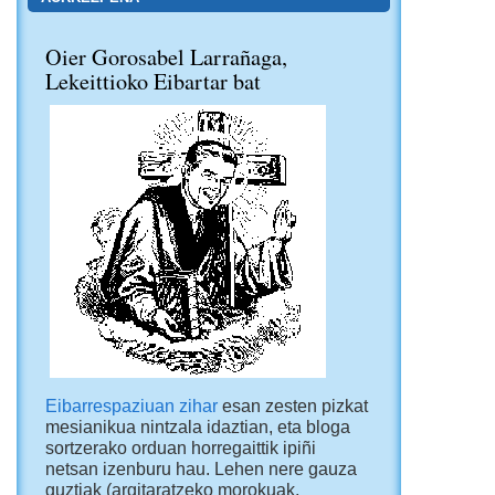
Oier Gorosabel Larrañaga,
Lekeittioko Eibartar bat
Eibarrespaziuan zihar
esan zesten pizkat
mesianikua nintzala idaztian, eta bloga
sortzerako orduan horregaittik ipiñi
netsan izenburu hau. Lehen nere gauza
guztiak (argitaratzeko morokuak,