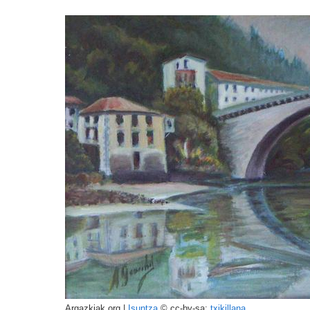
Argazkiak.org |
Isuntza
© cc-by-sa:
txikillana