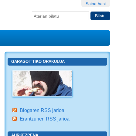
Saioa hasi
Bilatu atarian
Bilaketa
aurreratua…
GARAGOITTIKO ORAKULUA
Blogaren RSS jarioa
Erantzunen RSS jarioa
AURKEZPENA