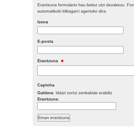
Erantzuna formulario hau betez utzi dezakezu. Fo
automatikoki klikagarri agertuko dira.
Izena
E-posta
Erantzuna
Captcha
Galdera
:
Idatzi zortzi zenbakiak erabiliz
Erantzuna
: