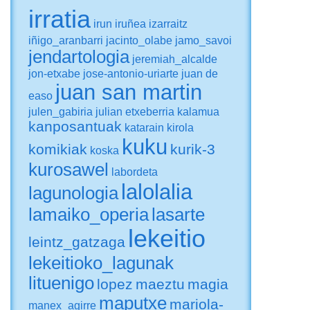
irratia
irun
iruñea
izarraitz
iñigo_aranbarri
jacinto_olabe
jamo_savoi
jendartologia
jeremiah_alcalde
jon-etxabe
jose-antonio-uriarte
juan de
juan san martin
easo
julen_gabiria
julian etxeberria
kalamua
kanposantuak
katarain
kirola
kuku
komikiak
kurik-3
koska
kurosawel
labordeta
lalolalia
lagunologia
lamaiko_operia
lasarte
lekeitio
leintz_gatzaga
lekeitioko_lagunak
lituenigo
lopez
maeztu
magia
maputxe
mariola-
manex_agirre