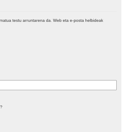
rmatua testu arruntarena da. Web eta e-posta helbideak
 ?