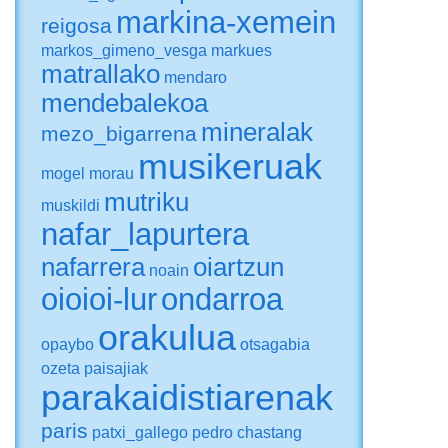
markina-xemein
reigosa
markos_gimeno_vesga
markues
matrallako
mendaro
mendebalekoa
mineralak
mezo_bigarrena
musikeruak
mogel
morau
mutriku
muskildi
nafar_lapurtera
nafarrera
oiartzun
noain
oioioi-lur
ondarroa
orakulua
opaybo
otsagabia
ozeta
paisajiak
parakaidistiarenak
paris
patxi_gallego
pedro chastang