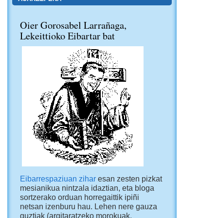
Oier Gorosabel Larrañaga,
Lekeittioko Eibartar bat
Eibarrespaziuan zihar
esan zesten pizkat
mesianikua nintzala idaztian, eta bloga
sortzerako orduan horregaittik ipiñi
netsan izenburu hau. Lehen nere gauza
guztiak (argitaratzeko morokuak,