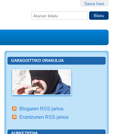
Saioa hasi
Bilatu atarian
Bilaketa
aurreratua…
GARAGOITTIKO ORAKULUA
Blogaren RSS jarioa
Erantzunen RSS jarioa
AURKEZPENA