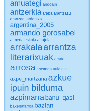
amuategi
andoain
antzerkia
araba
arantzazu
aranzadi
ardantza
argentina_2005
armando gorosabel
armeria eskola
arrajola
arrakala
arrantza
literarixuak
arrate
arrosa
artxanda
aulestia
azkue
axpe_martzana
ipuin bilduma
azpimarra
banu_qasi
baztan
baxenafarroa