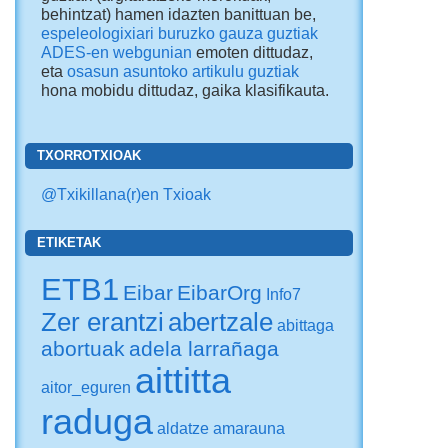
behintzat) hamen idazten banittuan be,
espeleologixiari buruzko gauza guztiak
ADES-en webgunian
emoten dittudaz,
eta
osasun asuntoko artikulu guztiak
hona mobidu dittudaz
, gaika klasifikauta.
TXORROTXIOAK
@Txikillana(r)en Txioak
ETIKETAK
ETB1
Eibar
EibarOrg
Info7
Zer erantzi
abertzale
abittaga
abortuak
adela larrañaga
aittitta
aitor_eguren
raduga
aldatze
amarauna