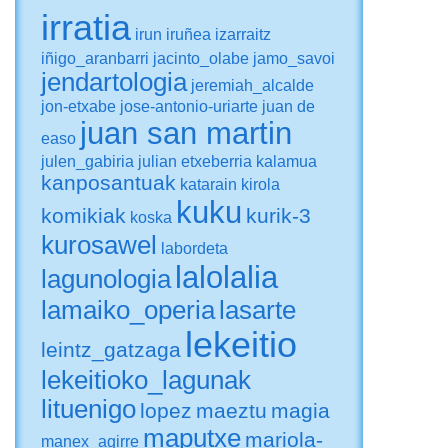
irratia
irun
iruñea
izarraitz
iñigo_aranbarri
jacinto_olabe
jamo_savoi
jendartologia
jeremiah_alcalde
jon-etxabe
jose-antonio-uriarte
juan de
juan san martin
easo
julen_gabiria
julian etxeberria
kalamua
kanposantuak
katarain
kirola
kuku
komikiak
kurik-3
koska
kurosawel
labordeta
lalolalia
lagunologia
lamaiko_operia
lasarte
lekeitio
leintz_gatzaga
lekeitioko_lagunak
lituenigo
lopez
maeztu
magia
maputxe
mariola-
manex_agirre