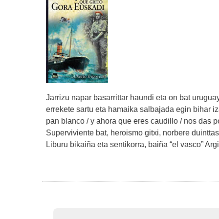
Jarrizu napar basarrittar haundi eta on bat urugua
errekete sartu eta hamaika salbajada egin bihar iza
pan blanco / y ahora que eres caudillo / nos das p
Superviviente bat, heroismo gitxi, norbere duinttas
Liburu bikaiña eta sentikorra, baiña “el vasco” Arg