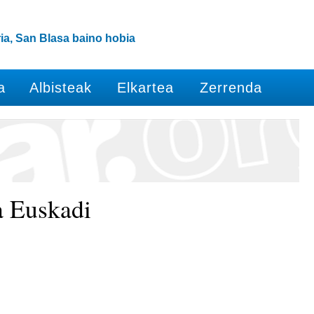
ia, San Blasa baino hobia
a
Albisteak
Elkartea
Zerrenda
a Euskadi