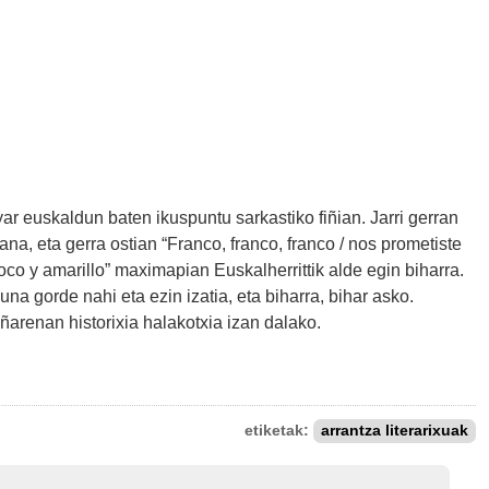
yar euskaldun baten ikuspuntu sarkastiko fiñian. Jarri gerran
na, eta gerra ostian “Franco, franco, franco / nos prometiste
oco y amarillo” maximapian Euskalherrittik alde egin biharra.
una gorde nahi eta ezin izatia, eta biharra, bihar asko.
iñarenan historixia halakotxia izan dalako.
etiketak:
arrantza literarixuak