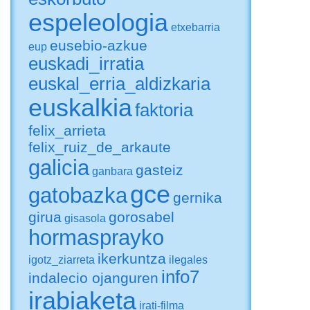
espeleologia
etxebarria
eusebio-azkue
eup
euskadi_irratia
euskal_erria_aldizkaria
euskalkia
faktoria
felix_arrieta
felix_ruiz_de_arkaute
galicia
gasteiz
ganbara
gce
gatobazka
gernika
girua
gorosabel
gisasola
hormasprayko
ikerkuntza
igotz_ziarreta
ilegales
info7
indalecio ojanguren
irabiaketa
irati-filma