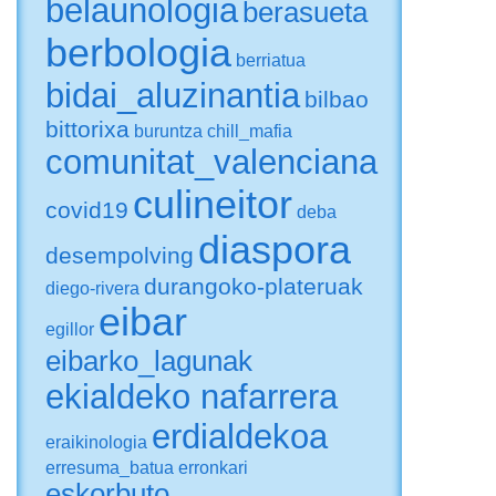
belaunologia
berasueta
berbologia
berriatua
bidai_aluzinantia
bilbao
bittorixa
buruntza
chill_mafia
comunitat_valenciana
culineitor
covid19
deba
diaspora
desempolving
durangoko-plateruak
diego-rivera
eibar
egillor
eibarko_lagunak
ekialdeko nafarrera
erdialdekoa
eraikinologia
erresuma_batua
erronkari
eskorbuto