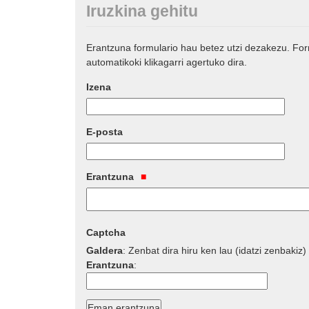
Iruzkina gehitu
Erantzuna formulario hau betez utzi dezakezu. Fo
automatikoki klikagarri agertuko dira.
Izena
E-posta
Erantzuna
Captcha
Galdera
:
Zenbat dira hiru ken lau (idatzi zenbakiz)
Erantzuna
: