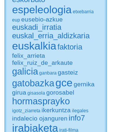
espeleologia
etxebarria
eusebio-azkue
eup
euskadi_irratia
euskal_erria_aldizkaria
euskalkia
faktoria
felix_arrieta
felix_ruiz_de_arkaute
galicia
gasteiz
ganbara
gce
gatobazka
gernika
girua
gorosabel
gisasola
hormasprayko
ikerkuntza
igotz_ziarreta
ilegales
info7
indalecio ojanguren
irabiaketa
irati-filma