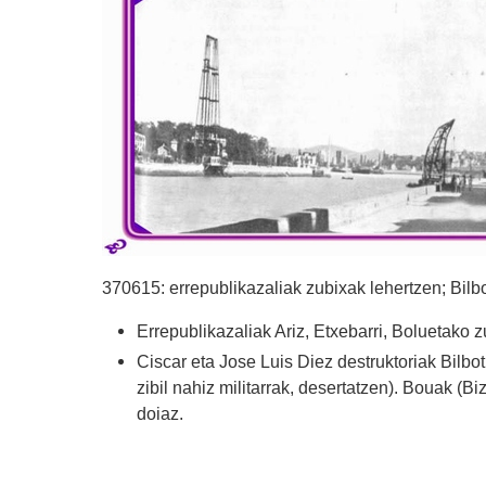
370615: errepublikazaliak zubixak lehertzen; Bil
Errepublikazaliak Ariz, Etxebarri, Boluetako z
Ciscar eta Jose Luis Diez destruktoriak Bilbot
zibil nahiz militarrak, desertatzen). Bouak (B
doiaz.