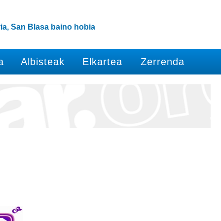
ia, San Blasa baino hobia
a
Albisteak
Elkartea
Zerrenda