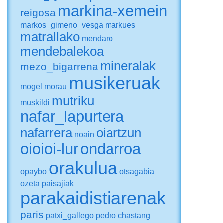
markina-xemein
reigosa
markos_gimeno_vesga
markues
matrallako
mendaro
mendebalekoa
mineralak
mezo_bigarrena
musikeruak
mogel
morau
mutriku
muskildi
nafar_lapurtera
nafarrera
oiartzun
noain
oioioi-lur
ondarroa
orakulua
opaybo
otsagabia
ozeta
paisajiak
parakaidistiarenak
paris
patxi_gallego
pedro chastang