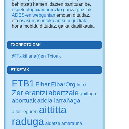
behintzat) hamen idazten banittuan be,
espeleologixiari buruzko gauza guztiak
ADES-en webgunian
emoten dittudaz,
eta
osasun asuntoko artikulu guztiak
hona mobidu dittudaz
, gaika klasifikauta.
TXORROTXIOAK
@Txikillana(r)en Txioak
ETIKETAK
ETB1
Eibar
EibarOrg
Info7
Zer erantzi
abertzale
abittaga
abortuak
adela larrañaga
aittitta
aitor_eguren
raduga
aldatze
amarauna