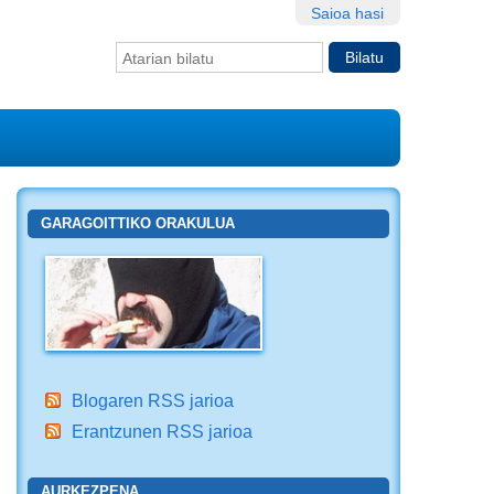
Saioa hasi
Bilatu atarian
Bilaketa
aurreratua…
GARAGOITTIKO ORAKULUA
Blogaren RSS jarioa
Erantzunen RSS jarioa
AURKEZPENA