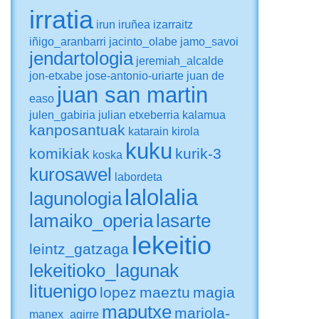
irratia
irun
iruñea
izarraitz
iñigo_aranbarri
jacinto_olabe
jamo_savoi
jendartologia
jeremiah_alcalde
jon-etxabe
jose-antonio-uriarte
juan de
juan san martin
easo
julen_gabiria
julian etxeberria
kalamua
kanposantuak
katarain
kirola
kuku
komikiak
kurik-3
koska
kurosawel
labordeta
lalolalia
lagunologia
lamaiko_operia
lasarte
lekeitio
leintz_gatzaga
lekeitioko_lagunak
lituenigo
lopez
maeztu
magia
maputxe
mariola-
manex_agirre