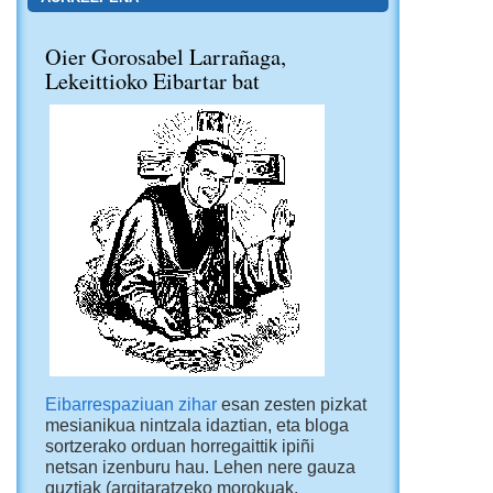
Oier Gorosabel Larrañaga,
Lekeittioko Eibartar bat
Eibarrespaziuan zihar
esan zesten pizkat
mesianikua nintzala idaztian, eta bloga
sortzerako orduan horregaittik ipiñi
netsan izenburu hau. Lehen nere gauza
guztiak (argitaratzeko morokuak,