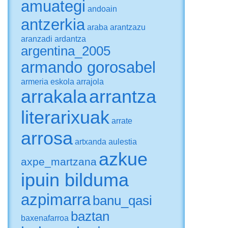
amuategi
andoain
antzerkia
araba
arantzazu
aranzadi
ardantza
argentina_2005
armando gorosabel
armeria eskola
arrajola
arrakala
arrantza
literarixuak
arrate
arrosa
artxanda
aulestia
azkue
axpe_martzana
ipuin bilduma
azpimarra
banu_qasi
baztan
baxenafarroa