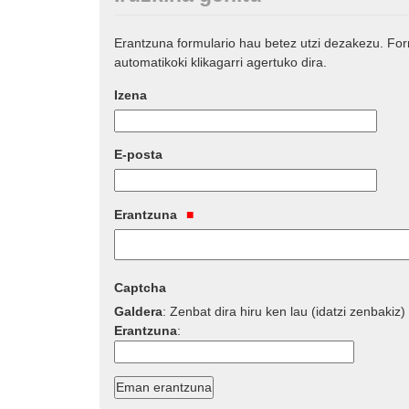
Erantzuna formulario hau betez utzi dezakezu. Fo
automatikoki klikagarri agertuko dira.
Izena
E-posta
Erantzuna
Captcha
Galdera
:
Zenbat dira hiru ken lau (idatzi zenbakiz)
Erantzuna
: