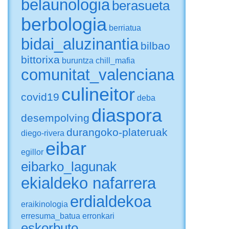
belaunologia
berasueta
berbologia
berriatua
bidai_aluzinantia
bilbao
bittorixa
buruntza
chill_mafia
comunitat_valenciana
culineitor
covid19
deba
diaspora
desempolving
durangoko-plateruak
diego-rivera
eibar
egillor
eibarko_lagunak
ekialdeko nafarrera
erdialdekoa
eraikinologia
erresuma_batua
erronkari
eskorbuto