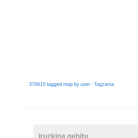
370615 tagged map by user - Tagzania
Iruzkina gehitu