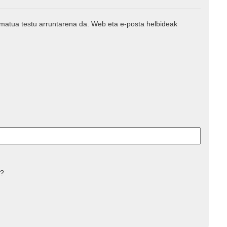
rmatua testu arruntarena da. Web eta e-posta helbideak
 ?