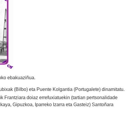
boko ebakuaziñua.
ubixak (Bilbo) eta Puente Kolgantia (Portugalete) dinamitatu.
ik Frantziara doiaz errefuxiatuekin (tartian pertsonalidade
izkaya, Gipuzkoa, Iparreko Izarra eta Gasteiz) Santoñara