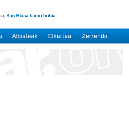
ia, San Blasa baino hobia
a
Albisteak
Elkartea
Zerrenda