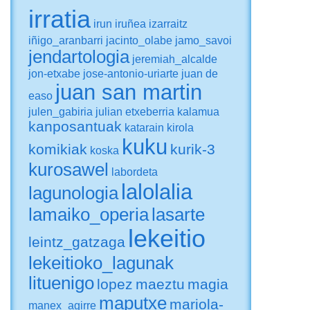
irratia
irun
iruñea
izarraitz
iñigo_aranbarri
jacinto_olabe
jamo_savoi
jendartologia
jeremiah_alcalde
jon-etxabe
jose-antonio-uriarte
juan de
juan san martin
easo
julen_gabiria
julian etxeberria
kalamua
kanposantuak
katarain
kirola
kuku
komikiak
kurik-3
koska
kurosawel
labordeta
lalolalia
lagunologia
lamaiko_operia
lasarte
lekeitio
leintz_gatzaga
lekeitioko_lagunak
lituenigo
lopez
maeztu
magia
maputxe
mariola-
manex_agirre