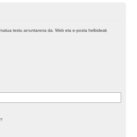
rmatua testu arruntarena da. Web eta e-posta helbideak
 ?