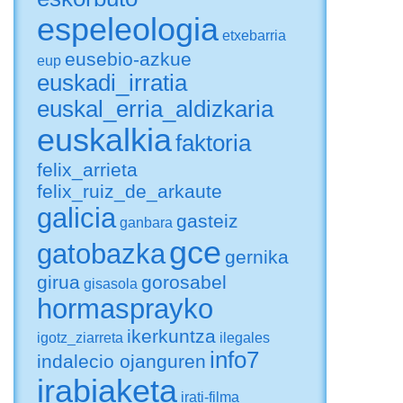
espeleologia
etxebarria
eusebio-azkue
eup
euskadi_irratia
euskal_erria_aldizkaria
euskalkia
faktoria
felix_arrieta
felix_ruiz_de_arkaute
galicia
gasteiz
ganbara
gce
gatobazka
gernika
girua
gorosabel
gisasola
hormasprayko
ikerkuntza
igotz_ziarreta
ilegales
info7
indalecio ojanguren
irabiaketa
irati-filma