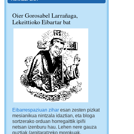
Oier Gorosabel Larrañaga,
Lekeittioko Eibartar bat
Eibarrespaziuan zihar
esan zesten pizkat
mesianikua nintzala idaztian, eta bloga
sortzerako orduan horregaittik ipiñi
netsan izenburu hau. Lehen nere gauza
guztiak (argitaratzeko morokuak,