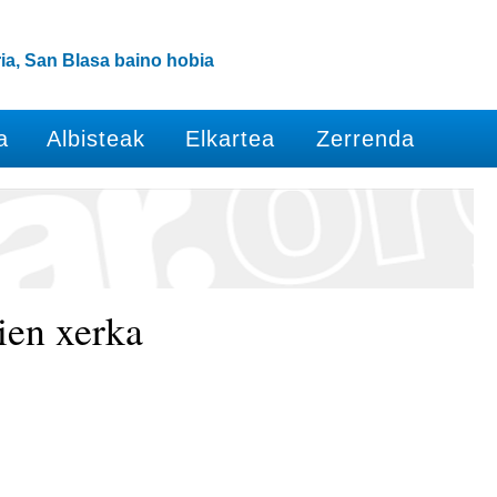
ia, San Blasa baino hobia
a
Albisteak
Elkartea
Zerrenda
tien xerka