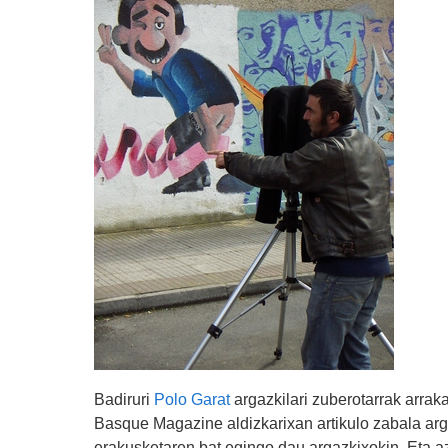
Badiruri
Polo Garat
argazkilari zuberotarrak arrak
Basque Magazine aldizkarixan artikulo zabala argi
erakusketaren bat egingo dau argazkixokin. Eta az