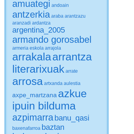
amuategi
andoain
antzerkia
araba
arantzazu
aranzadi
ardantza
argentina_2005
armando gorosabel
armeria eskola
arrajola
arrakala
arrantza
literarixuak
arrate
arrosa
artxanda
aulestia
azkue
axpe_martzana
ipuin bilduma
azpimarra
banu_qasi
baztan
baxenafarroa