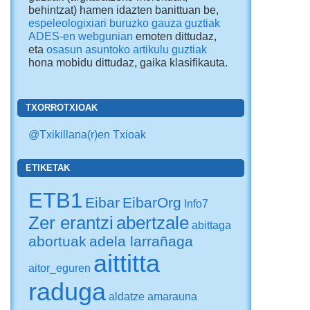
behintzat) hamen idazten banittuan be,
espeleologixiari buruzko gauza guztiak
ADES-en webgunian
emoten dittudaz,
eta
osasun asuntoko artikulu guztiak
hona mobidu dittudaz
, gaika klasifikauta.
TXORROTXIOAK
@Txikillana(r)en Txioak
ETIKETAK
ETB1
Eibar
EibarOrg
Info7
Zer erantzi
abertzale
abittaga
abortuak
adela larrañaga
aittitta
aitor_eguren
raduga
aldatze
amarauna