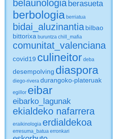
belaunologia
berasueta
berbologia
berriatua
bidai_aluzinantia
bilbao
bittorixa
buruntza
chill_mafia
comunitat_valenciana
culineitor
covid19
deba
diaspora
desempolving
durangoko-plateruak
diego-rivera
eibar
egillor
eibarko_lagunak
ekialdeko nafarrera
erdialdekoa
eraikinologia
erresuma_batua
erronkari
eskorbuto