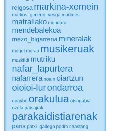
markina-xemein
reigosa
markos_gimeno_vesga
markues
matrallako
mendaro
mendebalekoa
mineralak
mezo_bigarrena
musikeruak
mogel
morau
mutriku
muskildi
nafar_lapurtera
nafarrera
oiartzun
noain
oioioi-lur
ondarroa
orakulua
opaybo
otsagabia
ozeta
paisajiak
parakaidistiarenak
paris
patxi_gallego
pedro chastang