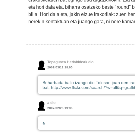
eta hori dala eta, biharra osatzeko beste "round" 
billa. Hori dala eta, jakin eizue irakorliak: zuen her
nerekin kontaktuan eta juango gara, ni nere kamar
Topagunea Hedabideak dio:
2007/03/12 18:05
Beharbada balio izango dio Tolosan joan den ira
bat: http://www.flickr.com/search/?w=all&q=graff
a dio:
2007/02/25 19:35
a