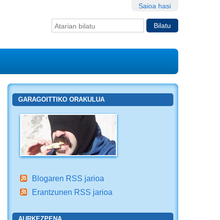
Saioa hasi
Bilatu atarian
Bilaketa
aurreratua…
GARAGOITTIKO ORAKULUA
Blogaren RSS jarioa
Erantzunen RSS jarioa
AURKEZPENA