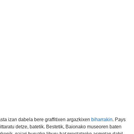
asta izan dabela bere graffitixen argazkixen
biharrakin
. Pays
ttaratu detze, batetik. Bestetik, Baionako museoren baten
kenik, gaiari buruzko liburu bat prestatzeko asmotan dabil