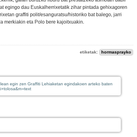
bat egingo dau Euskalherrixetatik zihar pintada gehixagoren
rixetan graffiti polit/esanguratsu/historiko bat balego, jarri
a merkiakin eta Polo bere kajoitxuakin.
etiketak:
hormasprayko
ilean egin zen Graffiti Lehiaketan egindakoen arteko baten
iti+tolosa&m=text