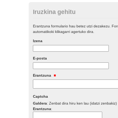
Iruzkina gehitu
Erantzuna formulario hau betez utzi dezakezu. Fo
automatikoki klikagarri agertuko dira.
Izena
E-posta
Erantzuna
Captcha
Galdera
:
Zenbat dira hiru ken lau (idatzi zenbakiz)
Erantzuna
: