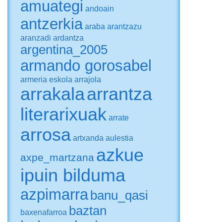
amuategi
andoain
antzerkia
araba
arantzazu
aranzadi
ardantza
argentina_2005
armando gorosabel
armeria eskola
arrajola
arrakala
arrantza
literarixuak
arrate
arrosa
artxanda
aulestia
azkue
axpe_martzana
ipuin bilduma
azpimarra
banu_qasi
baztan
baxenafarroa