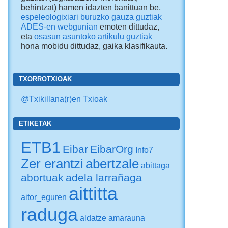
behintzat) hamen idazten banittuan be,
espeleologixiari buruzko gauza guztiak
ADES-en webgunian
emoten dittudaz,
eta
osasun asuntoko artikulu guztiak
hona mobidu dittudaz
, gaika klasifikauta.
TXORROTXIOAK
@Txikillana(r)en Txioak
ETIKETAK
ETB1
Eibar
EibarOrg
Info7
Zer erantzi
abertzale
abittaga
abortuak
adela larrañaga
aittitta
aitor_eguren
raduga
aldatze
amarauna