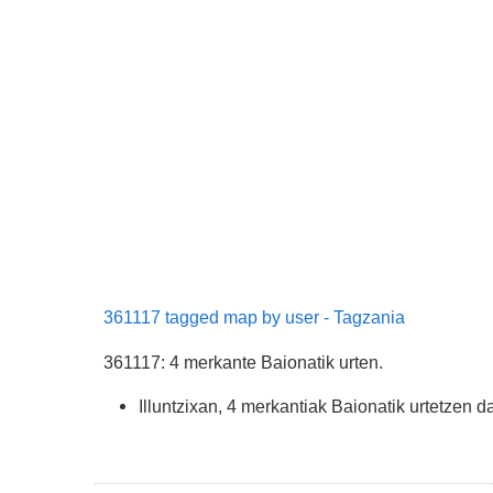
361117 tagged map by user - Tagzania
361117: 4 merkante Baionatik urten.
Illuntzixan, 4 merkantiak Baionatik urtetzen d