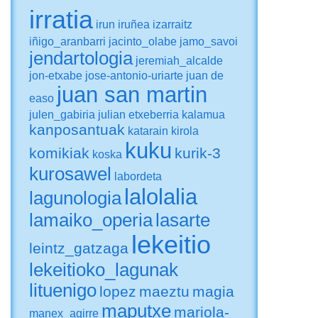
irratia
irun
iruñea
izarraitz
iñigo_aranbarri
jacinto_olabe
jamo_savoi
jendartologia
jeremiah_alcalde
jon-etxabe
jose-antonio-uriarte
juan de
juan san martin
easo
julen_gabiria
julian etxeberria
kalamua
kanposantuak
katarain
kirola
kuku
komikiak
kurik-3
koska
kurosawel
labordeta
lalolalia
lagunologia
lamaiko_operia
lasarte
lekeitio
leintz_gatzaga
lekeitioko_lagunak
lituenigo
lopez
maeztu
magia
maputxe
mariola-
manex_agirre