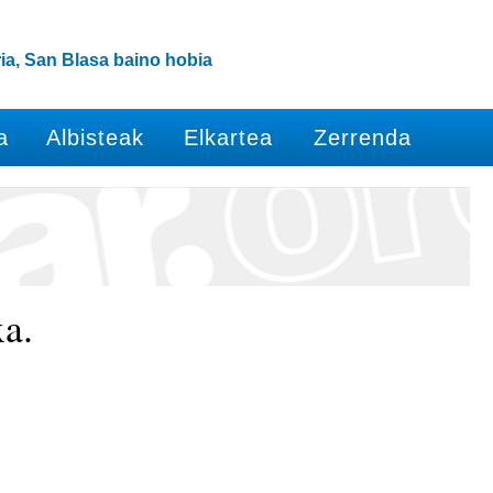
ia, San Blasa baino hobia
a
Albisteak
Elkartea
Zerrenda
a.