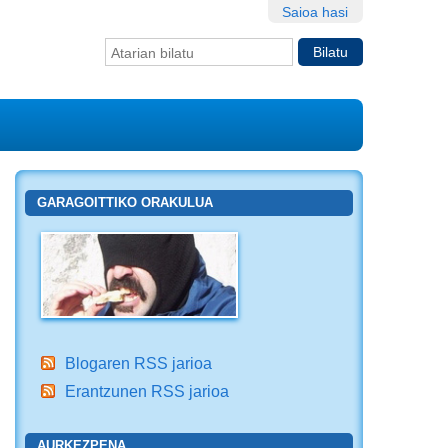
Saioa hasi
Bilatu atarian
Bilaketa
aurreratua…
GARAGOITTIKO ORAKULUA
Blogaren RSS jarioa
Erantzunen RSS jarioa
AURKEZPENA