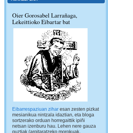
Oier Gorosabel Larrañaga,
Lekeittioko Eibartar bat
Eibarrespaziuan zihar
esan zesten pizkat
mesianikua nintzala idaztian, eta bloga
sortzerako orduan horregaittik ipiñi
netsan izenburu hau. Lehen nere gauza
guztiak (argitaratzeko morokuak,