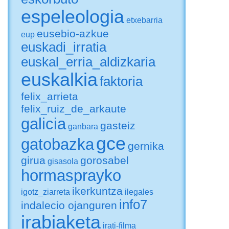
espeleologia
etxebarria
eusebio-azkue
eup
euskadi_irratia
euskal_erria_aldizkaria
euskalkia
faktoria
felix_arrieta
felix_ruiz_de_arkaute
galicia
gasteiz
ganbara
gce
gatobazka
gernika
girua
gorosabel
gisasola
hormasprayko
ikerkuntza
igotz_ziarreta
ilegales
info7
indalecio ojanguren
irabiaketa
irati-filma