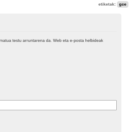
etiketak:
gce
rmatua testu arruntarena da. Web eta e-posta helbideak