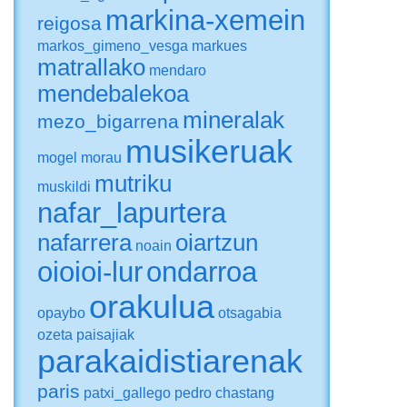
markina-xemein
reigosa
markos_gimeno_vesga
markues
matrallako
mendaro
mendebalekoa
mineralak
mezo_bigarrena
musikeruak
mogel
morau
mutriku
muskildi
nafar_lapurtera
nafarrera
oiartzun
noain
oioioi-lur
ondarroa
orakulua
opaybo
otsagabia
ozeta
paisajiak
parakaidistiarenak
paris
patxi_gallego
pedro chastang