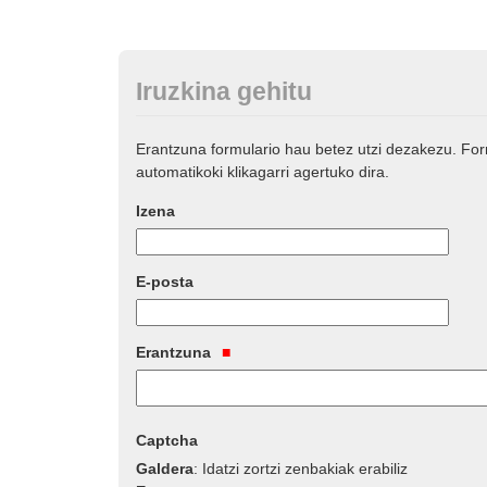
Iruzkina gehitu
Erantzuna formulario hau betez utzi dezakezu. Fo
automatikoki klikagarri agertuko dira.
Izena
E-posta
Erantzuna
Captcha
Galdera
:
Idatzi zortzi zenbakiak erabiliz