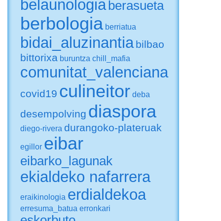
belaunologia
berasueta
berbologia
berriatua
bidai_aluzinantia
bilbao
bittorixa
buruntza
chill_mafia
comunitat_valenciana
culineitor
covid19
deba
diaspora
desempolving
durangoko-plateruak
diego-rivera
eibar
egillor
eibarko_lagunak
ekialdeko nafarrera
erdialdekoa
eraikinologia
erresuma_batua
erronkari
eskorbuto