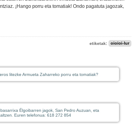
zaintziaz. ¡Hango porru eta tomatiak! Ondo pagatuta jagozak,
etiketak:
oioioi-lur
eros litezke Armueta Zaharreko porru eta tomatiak?
 basarrixa Élgoibarren jagok, San Pedro Auzuan, eta
 saltzen. Euren telefonua: 618 272 854