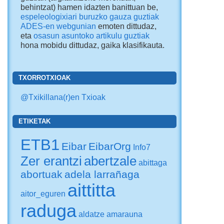
behintzat) hamen idazten banittuan be,
espeleologixiari buruzko gauza guztiak
ADES-en webgunian
emoten dittudaz,
eta
osasun asuntoko artikulu guztiak
hona mobidu dittudaz
, gaika klasifikauta.
TXORROTXIOAK
@Txikillana(r)en Txioak
ETIKETAK
ETB1
Eibar
EibarOrg
Info7
Zer erantzi
abertzale
abittaga
abortuak
adela larrañaga
aittitta
aitor_eguren
raduga
aldatze
amarauna