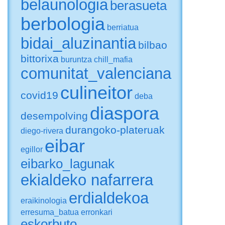
belaunologia
berasueta
berbologia
berriatua
bidai_aluzinantia
bilbao
bittorixa
buruntza
chill_mafia
comunitat_valenciana
culineitor
covid19
deba
diaspora
desempolving
durangoko-plateruak
diego-rivera
eibar
egillor
eibarko_lagunak
ekialdeko nafarrera
erdialdekoa
eraikinologia
erresuma_batua
erronkari
eskorbuto