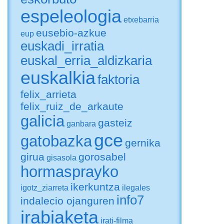
espeleologia
etxebarria
eusebio-azkue
eup
euskadi_irratia
euskal_erria_aldizkaria
euskalkia
faktoria
felix_arrieta
felix_ruiz_de_arkaute
galicia
gasteiz
ganbara
gce
gatobazka
gernika
girua
gorosabel
gisasola
hormasprayko
ikerkuntza
igotz_ziarreta
ilegales
info7
indalecio ojanguren
irabiaketa
irati-filma