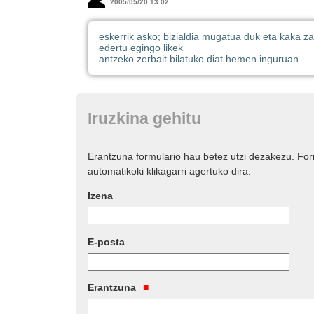
2005/05/20 13:02
eskerrik asko; bizialdia mugatua duk eta kaka z
edertu egingo likek
antzeko zerbait bilatuko diat hemen inguruan
Iruzkina gehitu
Erantzuna formulario hau betez utzi dezakezu. Fo
automatikoki klikagarri agertuko dira.
Izena
E-posta
Erantzuna