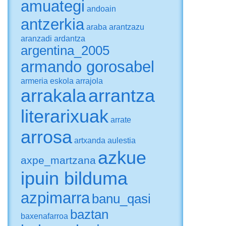
amuategi
andoain
antzerkia
araba
arantzazu
aranzadi
ardantza
argentina_2005
armando gorosabel
armeria eskola
arrajola
arrakala
arrantza
literarixuak
arrate
arrosa
artxanda
aulestia
azkue
axpe_martzana
ipuin bilduma
azpimarra
banu_qasi
baztan
baxenafarroa