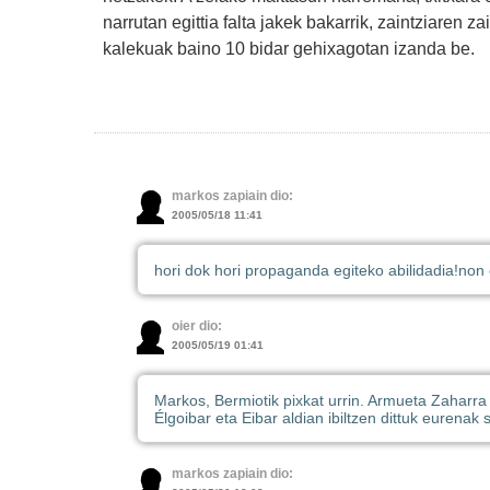
narrutan egittia falta jakek bakarrik, zaintziaren 
kalekuak baino 10 bidar gehixagotan izanda be.
markos zapiain dio:
2005/05/18 11:41
hori dok hori propaganda egiteko abilidadia!
non 
oier dio:
2005/05/19 01:41
Markos, Bermiotik pixkat urrin. Armueta Zaharra
Élgoibar eta Eibar aldian ibiltzen dittuk eurenak
markos zapiain dio: