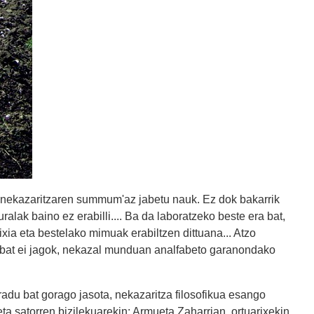
 nekazaritzaren summum'az jabetu nauk. Ez dok bakarrik
alak baino ez erabilli.... Ba da laboratzeko beste era bat,
tixia eta bestelako mimuak erabiltzen dittuana... Atzo
bat ei jagok, nekazal munduan analfabeto garanondako
radu bat gorago jasota, nekazaritza filosofikua esango
ta satorren bizilekuarekin: Armueta Zaharrian, ortuarixekin