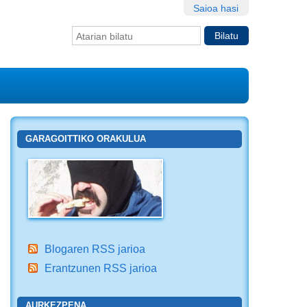
Saioa hasi
Bilatu atarian
Bilaketa
aurreratua…
GARAGOITTIKO ORAKULUA
Blogaren RSS jarioa
Erantzunen RSS jarioa
AURKEZPENA