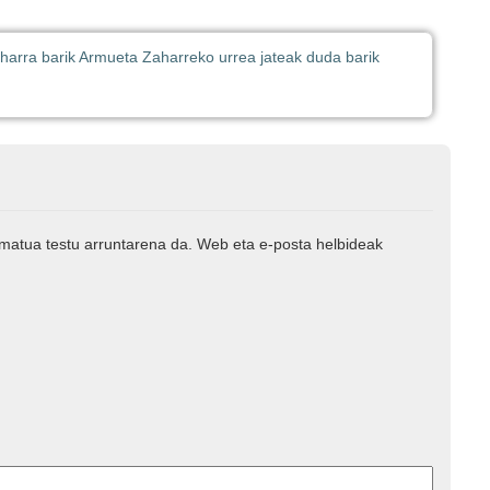
aharra barik Armueta Zaharreko urrea jateak duda barik
rmatua testu arruntarena da. Web eta e-posta helbideak