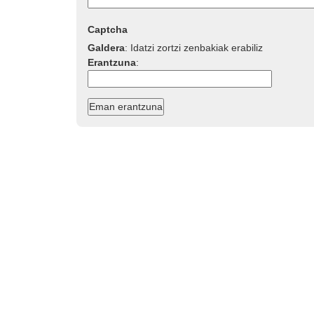
Captcha
Galdera
:
Idatzi zortzi zenbakiak erabiliz
Erantzuna
: