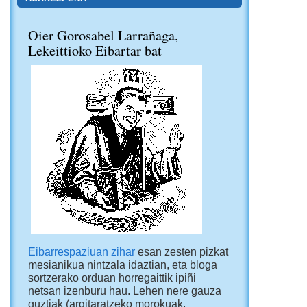
Oier Gorosabel Larrañaga,
Lekeittioko Eibartar bat
Eibarrespaziuan zihar
esan zesten pizkat
mesianikua nintzala idaztian, eta bloga
sortzerako orduan horregaittik ipiñi
netsan izenburu hau. Lehen nere gauza
guztiak (argitaratzeko morokuak,