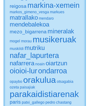
markina-xemein
reigosa
markos_gimeno_vesga
markues
matrallako
mendaro
mendebalekoa
mineralak
mezo_bigarrena
musikeruak
mogel
morau
mutriku
muskildi
nafar_lapurtera
nafarrera
oiartzun
noain
oioioi-lur
ondarroa
orakulua
opaybo
otsagabia
ozeta
paisajiak
parakaidistiarenak
paris
patxi_gallego
pedro chastang