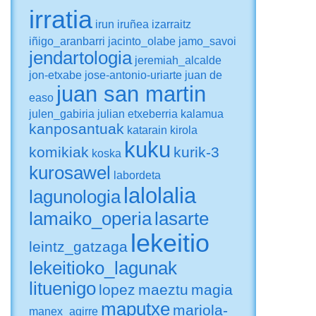
irratia
irun
iruñea
izarraitz
iñigo_aranbarri
jacinto_olabe
jamo_savoi
jendartologia
jeremiah_alcalde
jon-etxabe
jose-antonio-uriarte
juan de
juan san martin
easo
julen_gabiria
julian etxeberria
kalamua
kanposantuak
katarain
kirola
kuku
komikiak
kurik-3
koska
kurosawel
labordeta
lalolalia
lagunologia
lamaiko_operia
lasarte
lekeitio
leintz_gatzaga
lekeitioko_lagunak
lituenigo
lopez
maeztu
magia
maputxe
mariola-
manex_agirre