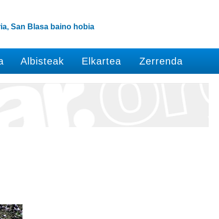
ia, San Blasa baino hobia
a
Albisteak
Elkartea
Zerrenda