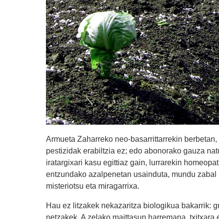
Armueta Zaharreko neo-basarrittarrekin berbetan,
pestizidak erabiltzia ez; edo abonorako gauza natur
iratargixari kasu egittiaz gain, lurrarekin homeopa
entzundako azalpenetan usainduta, mundu zabal 
misteriotsu eta miragarrixa.
Hau ez litzakek nekazaritza biologikua bakarrik: g
netzakek. A zelako maittasun harremana, txitxara e