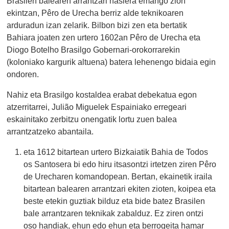
Brasilen balearen arrantzari hasiera emango zion
ekintzan, Pêro de Urecha berriz alde teknikoaren
arduradun izan zelarik. Bilbon bizi zen eta bertatik
Bahiara joaten zen urtero 1602an Pêro de Urecha eta
Diogo Botelho Brasilgo Gobernari-orokorrarekin
(koloniako kargurik altuena) batera lehenengo bidaia egin
ondoren.
Nahiz eta Brasilgo kostaldea erabat debekatua egon
atzerritarrei, Julião Miguelek Espainiako erregeari
eskainitako zerbitzu onengatik lortu zuen balea
arrantzatzeko abantaila.
eta 1612 bitartean urtero Bizkaiatik Bahia de Todos
os Santosera bi edo hiru itsasontzi irtetzen ziren Pêro
de Urecharen komandopean. Bertan, ekainetik iraila
bitartean balearen arrantzari ekiten zioten, koipea eta
beste etekin guztiak bilduz eta bide batez Brasilen
bale arrantzaren teknikak zabalduz. Ez ziren ontzi
oso handiak, ehun edo ehun eta berrogeita hamar