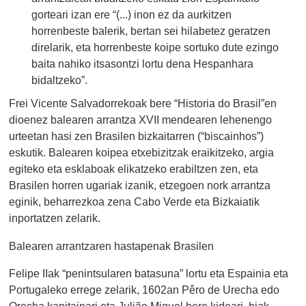
gorteari izan ere “(...) inon ez da aurkitzen
horrenbeste balerik, bertan sei hilabetez geratzen
direlarik, eta horrenbeste koipe sortuko dute ezingo
baita nahiko itsasontzi lortu dena Hespanhara
bidaltzeko”.
Frei Vicente Salvadorrekoak bere “Historia do Brasil”en
dioenez balearen arrantza XVII mendearen lehenengo
urteetan hasi zen Brasilen bizkaitarren (“biscainhos”)
eskutik. Balearen koipea etxebizitzak eraikitzeko, argia
egiteko eta esklaboak elikatzeko erabiltzen zen, eta
Brasilen horren ugariak izanik, etzegoen nork arrantza
eginik, beharrezkoa zena Cabo Verde eta Bizkaiatik
inportatzen zelarik.
Balearen arrantzaren hastapenak Brasilen
Felipe IIak “penintsularen batasuna” lortu eta Espainia eta
Portugaleko errege zelarik, 1602an Pêro de Urecha edo
Orecha kapitainari eta Julião Miguel bere kideari, biak