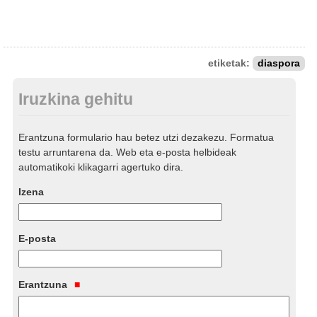
etiketak:
diaspora
Iruzkina gehitu
Erantzuna formulario hau betez utzi dezakezu. Formatua
testu arruntarena da. Web eta e-posta helbideak
automatikoki klikagarri agertuko dira.
Izena
E-posta
Erantzuna