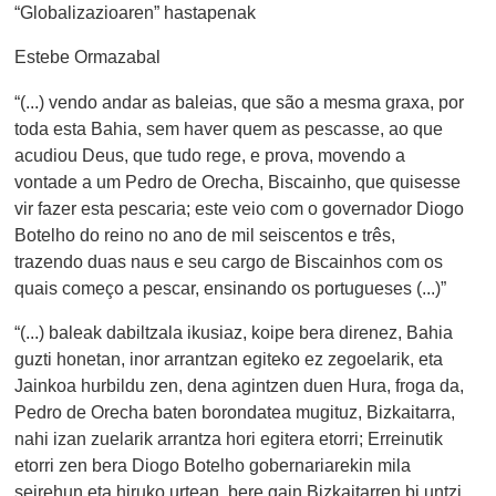
“Globalizazioaren” hastapenak
Estebe Ormazabal
“(...) vendo andar as baleias, que são a mesma graxa, por
toda esta Bahia, sem haver quem as pescasse, ao que
acudiou Deus, que tudo rege, e prova, movendo a
vontade a um Pedro de Orecha, Biscainho, que quisesse
vir fazer esta pescaria; este veio com o governador Diogo
Botelho do reino no ano de mil seiscentos e três,
trazendo duas naus e seu cargo de Biscainhos com os
quais começo a pescar, ensinando os portugueses (...)”
“(...) baleak dabiltzala ikusiaz, koipe bera direnez, Bahia
guzti honetan, inor arrantzan egiteko ez zegoelarik, eta
Jainkoa hurbildu zen, dena agintzen duen Hura, froga da,
Pedro de Orecha baten borondatea mugituz, Bizkaitarra,
nahi izan zuelarik arrantza hori egitera etorri; Erreinutik
etorri zen bera Diogo Botelho gobernariarekin mila
seirehun eta hiruko urtean, bere gain Bizkaitarren bi untzi