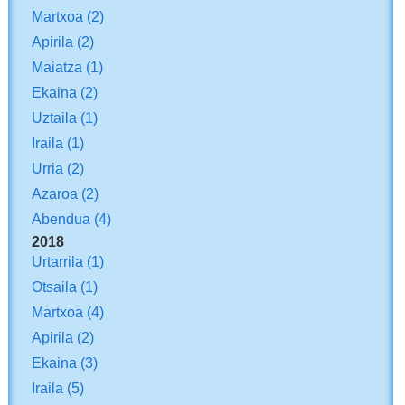
Martxoa
(2)
Apirila
(2)
Maiatza
(1)
Ekaina
(2)
Uztaila
(1)
Iraila
(1)
Urria
(2)
Azaroa
(2)
Abendua
(4)
2018
Urtarrila
(1)
Otsaila
(1)
Martxoa
(4)
Apirila
(2)
Ekaina
(3)
Iraila
(5)