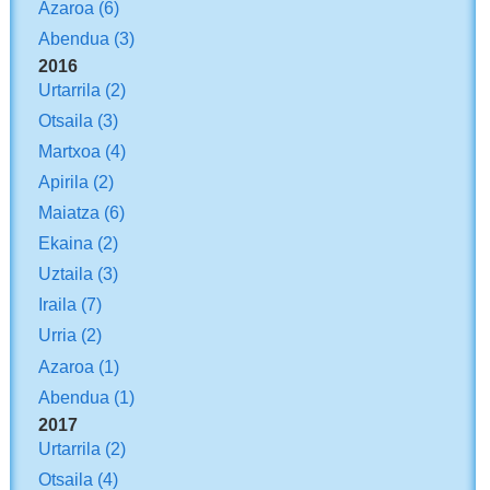
Azaroa
(6)
Abendua
(3)
2016
Urtarrila
(2)
Otsaila
(3)
Martxoa
(4)
Apirila
(2)
Maiatza
(6)
Ekaina
(2)
Uztaila
(3)
Iraila
(7)
Urria
(2)
Azaroa
(1)
Abendua
(1)
2017
Urtarrila
(2)
Otsaila
(4)