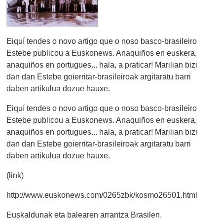
Eiquí tendes o novo artigo que o noso basco-brasileiro
Estebe publicou a Euskonews. Anaquiños en euskera,
anaquiños en portugues... hala, a praticar! Marilian bizi
dan dan Estebe goierritar-brasileiroak argitaratu barri
daben artikulua dozue hauxe.
Eiquí tendes o novo artigo que o noso basco-brasileiro
Estebe publicou a Euskonews. Anaquiños en euskera,
anaquiños en portugues... hala, a praticar! Marilian bizi
dan dan Estebe goierritar-brasileiroak argitaratu barri
daben artikulua dozue hauxe.
(link)
http://www.euskonews.com/0265zbk/kosmo26501.html
Euskaldunak eta balearen arrantza Brasilen.