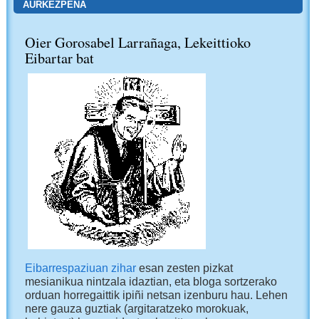
AURKEZPENA
Oier Gorosabel Larrañaga, Lekeittioko
Eibartar bat
Eibarrespaziuan zihar
esan zesten pizkat
mesianikua nintzala idaztian, eta bloga sortzerako
orduan horregaittik ipiñi netsan izenburu hau. Lehen
nere gauza guztiak (argitaratzeko morokuak,