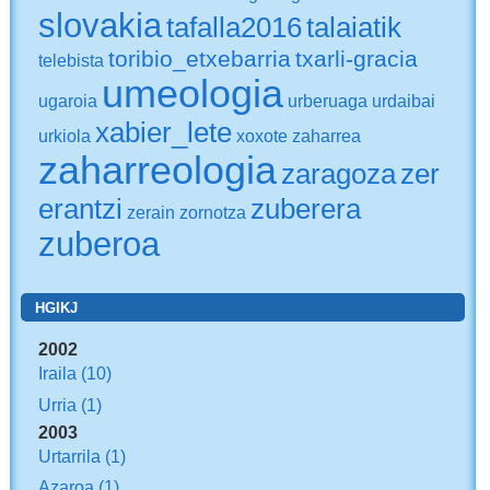
slovakia
tafalla2016
talaiatik
toribio_etxebarria
txarli-gracia
telebista
umeologia
ugaroia
urberuaga
urdaibai
xabier_lete
urkiola
xoxote
zaharrea
zaharreologia
zaragoza
zer
erantzi
zuberera
zerain
zornotza
zuberoa
HGIKJ
2002
Iraila
(10)
Urria
(1)
2003
Urtarrila
(1)
Azaroa
(1)