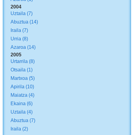
2004
Uztaila
(7)
Abuztua
(14)
Iraila
(7)
Urria
(8)
Azaroa
(14)
2005
Urtarrila
(8)
Otsaila
(1)
Martxoa
(5)
Apirila
(10)
Maiatza
(4)
Ekaina
(6)
Uztaila
(4)
Abuztua
(7)
Iraila
(2)