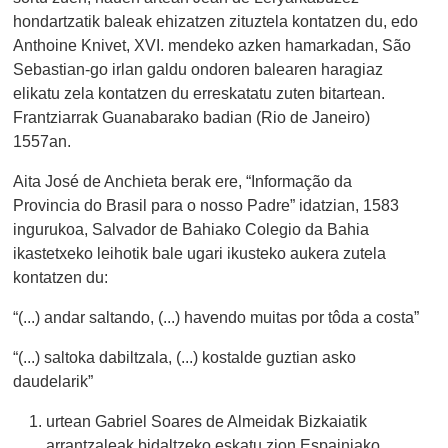
hondartzatik baleak ehizatzen zituztela kontatzen du, edo
Anthoine Knivet, XVI. mendeko azken hamarkadan, São
Sebastian-go irlan galdu ondoren balearen haragiaz
elikatu zela kontatzen du erreskatatu zuten bitartean.
Frantziarrak Guanabarako badian (Rio de Janeiro)
1557an.
Aita José de Anchieta berak ere, “Informação da
Provincia do Brasil para o nosso Padre” idatzian, 1583
ingurukoa, Salvador de Bahiako Colegio da Bahia
ikastetxeko leihotik bale ugari ikusteko aukera zutela
kontatzen du:
“(...) andar saltando, (...) havendo muitas por tôda a costa”
“(...) saltoka dabiltzala, (...) kostalde guztian asko
daudelarik”
urtean Gabriel Soares de Almeidak Bizkaiatik
arrantzaleak bidaltzeko eskatu zion Espainiako