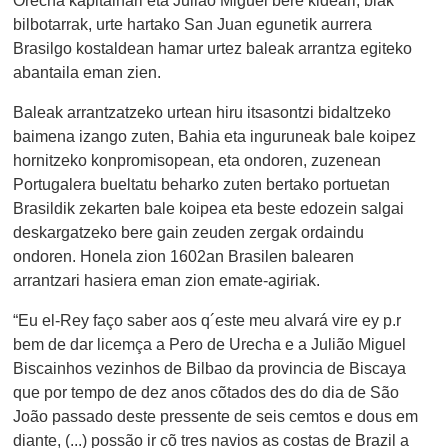
bilbotarrak, urte hartako San Juan egunetik aurrera
Brasilgo kostaldean hamar urtez baleak arrantza egiteko
abantaila eman zien.
Baleak arrantzatzeko urtean hiru itsasontzi bidaltzeko
baimena izango zuten, Bahia eta inguruneak bale koipez
hornitzeko konpromisopean, eta ondoren, zuzenean
Portugalera bueltatu beharko zuten bertako portuetan
Brasildik zekarten bale koipea eta beste edozein salgai
deskargatzeko bere gain zeuden zergak ordaindu
ondoren. Honela zion 1602an Brasilen balearen
arrantzari hasiera eman zion emate-agiriak.
“Eu el-Rey faço saber aos q´este meu alvará vire ey p.r
bem de dar licemça a Pero de Urecha e a Julião Miguel
Biscainhos vezinhos de Bilbao da provincia de Biscaya
que por tempo de dez anos cõtados des do dia de São
João passado deste pressente de seis cemtos e dous em
diante, (...) possão ir cõ tres navios as costas de Brazil a