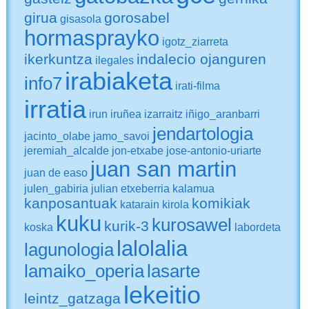
girua
gorosabel
gisasola
hormasprayko
igotz_ziarreta
ikerkuntza
indalecio ojanguren
ilegales
irabiaketa
info7
irati-filma
irratia
irun
iruñea
izarraitz
iñigo_aranbarri
jendartologia
jacinto_olabe
jamo_savoi
jeremiah_alcalde
jon-etxabe
jose-antonio-uriarte
juan san martin
juan de easo
julen_gabiria
julian etxeberria
kalamua
kanposantuak
komikiak
katarain
kirola
kuku
kurosawel
kurik-3
koska
labordeta
lalolalia
lagunologia
lamaiko_operia
lasarte
lekeitio
leintz_gatzaga