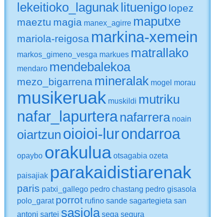
lekeitioko_lagunak
lituenigo
lopez
maputxe
maeztu
magia
manex_agirre
markina-xemein
mariola-reigosa
matrallako
markos_gimeno_vesga
markues
mendebalekoa
mendaro
mineralak
mezo_bigarrena
mogel
morau
musikeruak
mutriku
muskildi
nafar_lapurtera
nafarrera
noain
oioioi-lur
ondarroa
oiartzun
orakulua
opaybo
otsagabia
ozeta
parakaidistiarenak
paisajiak
paris
patxi_gallego
pedro chastang
pedro gisasola
porrot
polo_garat
rufino sande
sagartegieta
san
sasiola
antoni
sartei
sega
segura