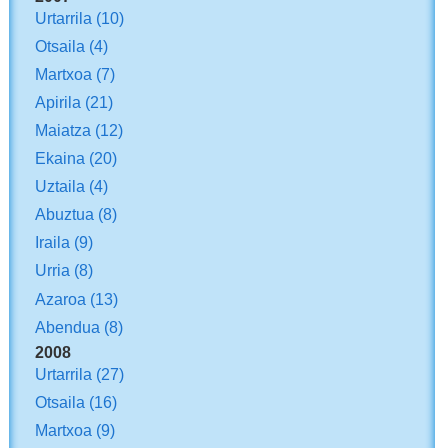
Urtarrila
(10)
Otsaila
(4)
Martxoa
(7)
Apirila
(21)
Maiatza
(12)
Ekaina
(20)
Uztaila
(4)
Abuztua
(8)
Iraila
(9)
Urria
(8)
Azaroa
(13)
Abendua
(8)
2008
Urtarrila
(27)
Otsaila
(16)
Martxoa
(9)