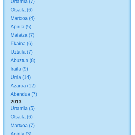
Urtarrila
(7)
Otsaila
(6)
Martxoa
(4)
Apirila
(5)
Maiatza
(7)
Ekaina
(6)
Uztaila
(7)
Abuztua
(8)
Iraila
(9)
Urria
(14)
Azaroa
(12)
Abendua
(7)
2013
Urtarrila
(5)
Otsaila
(6)
Martxoa
(7)
Apirila
(3)