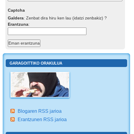
Captcha
Galdera
:
Zenbat dira hiru ken lau (idatzi zenbakiz) ?
Erantzuna
:
GARAGOITTIKO ORAKULUA
Blogaren RSS jarioa
Erantzunen RSS jarioa