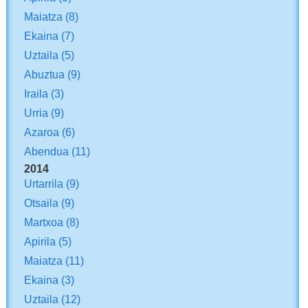
Maiatza
(8)
Ekaina
(7)
Uztaila
(5)
Abuztua
(9)
Iraila
(3)
Urria
(9)
Azaroa
(6)
Abendua
(11)
2014
Urtarrila
(9)
Otsaila
(9)
Martxoa
(8)
Apirila
(5)
Maiatza
(11)
Ekaina
(3)
Uztaila
(12)