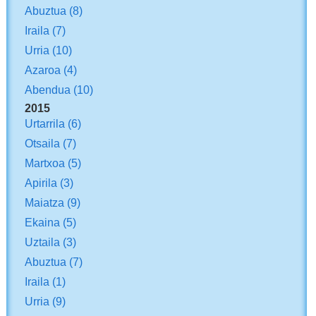
Abuztua
(8)
Iraila
(7)
Urria
(10)
Azaroa
(4)
Abendua
(10)
2015
Urtarrila
(6)
Otsaila
(7)
Martxoa
(5)
Apirila
(3)
Maiatza
(9)
Ekaina
(5)
Uztaila
(3)
Abuztua
(7)
Iraila
(1)
Urria
(9)