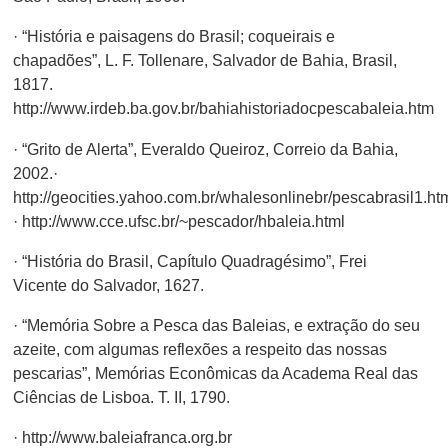
· “História e paisagens do Brasil; coqueirais e
chapadões”, L. F. Tollenare, Salvador de Bahia, Brasil,
1817.
http://www.irdeb.ba.gov.br/bahiahistoriadocpescabaleia.htm
· “Grito de Alerta”, Everaldo Queiroz, Correio da Bahia,
2002.·
http://geocities.yahoo.com.br/whalesonlinebr/pescabrasil1.ht
· http://www.cce.ufsc.br/~pescador/hbaleia.html
· “História do Brasil, Capítulo Quadragésimo”, Frei
Vicente do Salvador, 1627.
· “Memória Sobre a Pesca das Baleias, e extração do seu
azeite, com algumas reflexões a respeito das nossas
pescarias”, Memórias Econômicas da Academa Real das
Ciências de Lisboa. T. II, 1790.
· http://www.baleiafranca.org.br