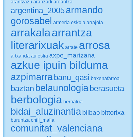
arantzazu
aranzadi
ardantza
armando
argentina_2005
gorosabel
armeria eskola
arrajola
arrakala
arrantza
literarixuak
arrosa
arrate
axpe_martzana
artxanda
aulestia
azkue ipuin bilduma
azpimarra
banu_qasi
baxenafarroa
belaunologia
baztan
berasueta
berbologia
berriatua
bidai_aluzinantia
bilbao
bittorixa
buruntza
chill_mafia
comunitat_valenciana