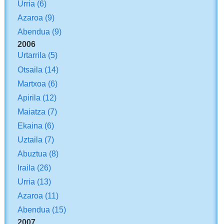
Urria
(6)
Azaroa
(9)
Abendua
(9)
2006
Urtarrila
(5)
Otsaila
(14)
Martxoa
(6)
Apirila
(12)
Maiatza
(7)
Ekaina
(6)
Uztaila
(7)
Abuztua
(8)
Iraila
(26)
Urria
(13)
Azaroa
(11)
Abendua
(15)
2007