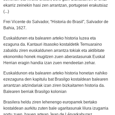
ekarriz zeinekin hasi zen arrantzan, portugesei erakutsiaz
(...)
Frei Vicente do Salvador, “Historia do Brasil”, Salvador de
Bahia, 1627.
Euskaldunen eta balearen arteko historia luzea eta
ezaguna da. Kantauri itsasoko kostaldetik Ternuaraino
zabaldu ziren euskaldunen arrantza tokiak eta aktibitate
ekonomiko honek mugitzen zuen aberastasunak Euskal
Herrian eragin handia izan zuen mendeetan zehar.
Euskaldunon eta balearen arteko historia honetan nahiko
ezezaguna den kapitulu bat Brasilgo kostaldean balearen
arrantzan aitzindariak izan ziren bizkaitarren historia da.
Balearen berriak Brasilgo kolonian
Brasilera heldu ziren lehenengo europarrek bertako
kostaldean aurkitu zuten bale ugaritasunak lilura izugarria
sortu zuen, hauen artean Jean de Léryarkabuzez