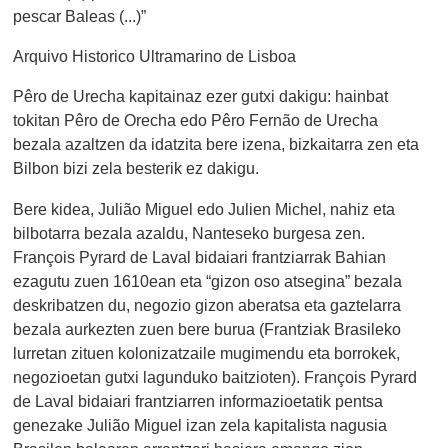
pescar Baleas (...)”
Arquivo Historico Ultramarino de Lisboa
Pêro de Urecha kapitainaz ezer gutxi dakigu: hainbat
tokitan Pêro de Orecha edo Pêro Fernão de Urecha
bezala azaltzen da idatzita bere izena, bizkaitarra zen eta
Bilbon bizi zela besterik ez dakigu.
Bere kidea, Julião Miguel edo Julien Michel, nahiz eta
bilbotarra bezala azaldu, Nanteseko burgesa zen.
François Pyrard de Laval bidaiari frantziarrak Bahian
ezagutu zuen 1610ean eta “gizon oso atsegina” bezala
deskribatzen du, negozio gizon aberatsa eta gaztelarra
bezala aurkezten zuen bere burua (Frantziak Brasileko
lurretan zituen kolonizatzaile mugimendu eta borrokek,
negozioetan gutxi lagunduko baitzioten). François Pyrard
de Laval bidaiari frantziarren informazioetatik pentsa
genezake Julião Miguel izan zela kapitalista nagusia