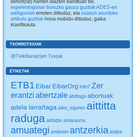
behintzat) hamen idazten banittuan be,
espeleologixiari buruzko gauza guztiak ADES-en
webgunian
emoten dittudaz, eta
osasun asuntoko
artikulu guztiak
hona mobidu dittudaz
, gaika
klasifikauta.
TXORROTXIOAK
@Txikillana(r)en Txioak
ETIKETAK
ETB1
Zer
Eibar
EibarOrg
Info7
erantzi
abertzale
abortuak
abittaga
aittitta
adela larrañaga
aitor_eguren
raduga
aldatze
amarauna
amuategi
antzerkia
andoain
araba