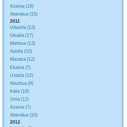
Azaroa
(18)
Abendua
(15)
2011
Urtarrila
(13)
Otsaila
(17)
Martxoa
(13)
Apirila
(10)
Maiatza
(12)
Ekaina
(7)
Uztaila
(12)
Abuztua
(9)
Iraila
(10)
Urria
(12)
Azaroa
(7)
Abendua
(10)
2012