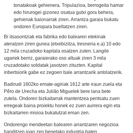
tonatakoak gehienera. Tripulazioa, berrogeita hamar
edo hirurogei gizonez osatua gutxi gora behera,
gehienak baionarrak ziren. Arrantza garaia bukatu
ondoren Europara bueltatzen ziren.
Bi itsasontziak eta fabrika edo balearen etekinak
ateratzen ziren gunea (etxebizitza, tresneria e.a) 10 edo
12 mila cruzadoko kapitala osatzen zuten. Langile
ugariek berriz, garaierako oso altuak ziren 3 mila
cruzadotako soldatak jasotzen zituzten. Kapital
inbertsiorik gabe ez zegoen bale arrantzarik antolatzerik.
Badirudi 1602ko emate-agiriak 1612 arte iraun zuela eta
Pêro de Urecha eta Julião Miguelek bere lana bete
zutela. Ondoren bizkaitarrak mantentzea pentsatu zuen
erregeak baina proiektu honek ez zuen aurrera egin eta
bizkaitarren misioa bukatutzat eman zen.
Ondorengo mendeetan balearen arrantzaren negozioa
handitzen joan zen benetako industria baten