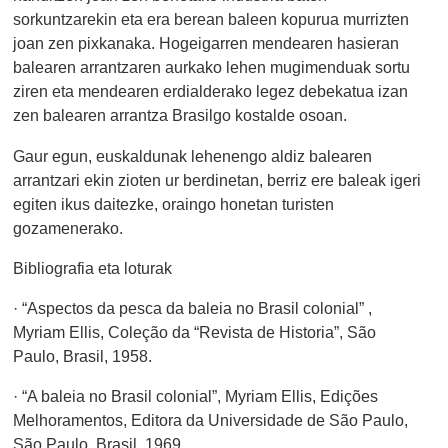
sorkuntzarekin eta era berean baleen kopurua murrizten
joan zen pixkanaka. Hogeigarren mendearen hasieran
balearen arrantzaren aurkako lehen mugimenduak sortu
ziren eta mendearen erdialderako legez debekatua izan
zen balearen arrantza Brasilgo kostalde osoan.
Gaur egun, euskaldunak lehenengo aldiz balearen
arrantzari ekin zioten ur berdinetan, berriz ere baleak igeri
egiten ikus daitezke, oraingo honetan turisten
gozamenerako.
Bibliografia eta loturak
· “Aspectos da pesca da baleia no Brasil colonial” ,
Myriam Ellis, Coleção da “Revista de Historia”, São
Paulo, Brasil, 1958.
· “A baleia no Brasil colonial”, Myriam Ellis, Edições
Melhoramentos, Editora da Universidade de São Paulo,
São Paulo, Brasil, 1969.