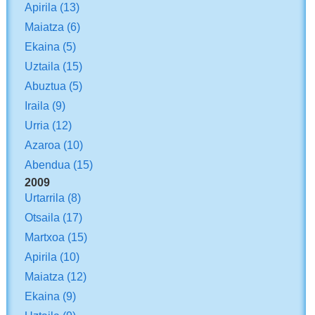
Apirila
(13)
Maiatza
(6)
Ekaina
(5)
Uztaila
(15)
Abuztua
(5)
Iraila
(9)
Urria
(12)
Azaroa
(10)
Abendua
(15)
2009
Urtarrila
(8)
Otsaila
(17)
Martxoa
(15)
Apirila
(10)
Maiatza
(12)
Ekaina
(9)