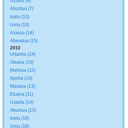
Uztaila
(9)
Abuztua
(7)
Iraila
(10)
Urria
(10)
Azaroa
(14)
Abendua
(15)
2010
Urtarrila
(24)
Otsaila
(15)
Martxoa
(12)
Apirila
(14)
Maiatza
(13)
Ekaina
(11)
Uztaila
(14)
Abuztua
(13)
Iraila
(16)
Urria
(16)