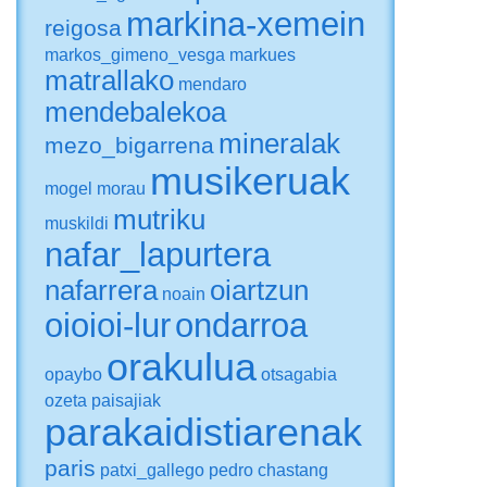
markina-xemein
reigosa
markos_gimeno_vesga
markues
matrallako
mendaro
mendebalekoa
mineralak
mezo_bigarrena
musikeruak
mogel
morau
mutriku
muskildi
nafar_lapurtera
nafarrera
oiartzun
noain
oioioi-lur
ondarroa
orakulua
opaybo
otsagabia
ozeta
paisajiak
parakaidistiarenak
paris
patxi_gallego
pedro chastang