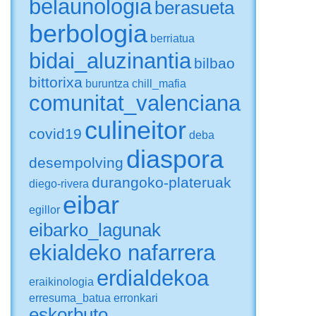
belaunologia
berasueta
berbologia
berriatua
bidai_aluzinantia
bilbao
bittorixa
buruntza
chill_mafia
comunitat_valenciana
culineitor
covid19
deba
diaspora
desempolving
durangoko-plateruak
diego-rivera
eibar
egillor
eibarko_lagunak
ekialdeko nafarrera
erdialdekoa
eraikinologia
erresuma_batua
erronkari
eskorbuto