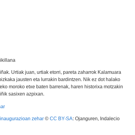
ikillana
k. Urtiak juan, urtiak etorri, pareta zaharrok Kalamuara
pizkaka jausten eta lurrakin bardintzen. Nik ez dot halako
zeko moroko etxe baten barrenak, haren historixa motzakin
ñik sasixen azpixan.
 inaugurazioan zehar
©
CC BY-SA
: Ojanguren, Indalecio