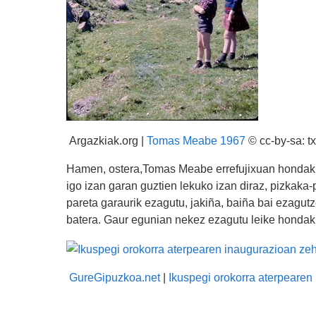
Argazkiak.org |
Tomas Meabe 1967
© cc-by-sa: tx
Hamen, ostera,Tomas Meabe errefujixuan hondakiña
igo izan garan guztien lekuko izan diraz, pizkaka-
pareta garaurik ezagutu, jakiña, baiña bai ezagut
batera. Gaur egunian nekez ezagutu leike hondaki
GureGipuzkoa.net
|
Ikuspegi orokorra aterpearen