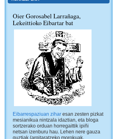
Oier Gorosabel Larrañaga,
Lekeittioko Eibartar bat
Eibarrespaziuan zihar
esan zesten pizkat
mesianikua nintzala idaztian, eta bloga
sortzerako orduan horregaittik ipiñi
netsan izenburu hau. Lehen nere gauza
guztiak (argitaratzeko morokuak,