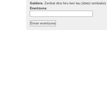
Galdera
:
Zenbat dira hiru ken lau (idatzi zenbakiz)
Erantzuna
: