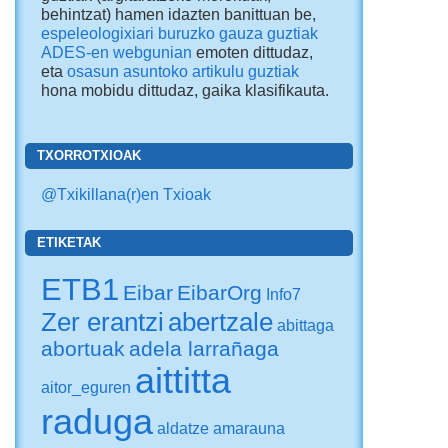
behintzat) hamen idazten banittuan be,
espeleologixiari buruzko gauza guztiak
ADES-en webgunian
emoten dittudaz,
eta
osasun asuntoko artikulu guztiak
hona mobidu dittudaz
, gaika klasifikauta.
TXORROTXIOAK
@Txikillana(r)en Txioak
ETIKETAK
ETB1
Eibar
EibarOrg
Info7
Zer erantzi
abertzale
abittaga
abortuak
adela larrañaga
aittitta
aitor_eguren
raduga
aldatze
amarauna