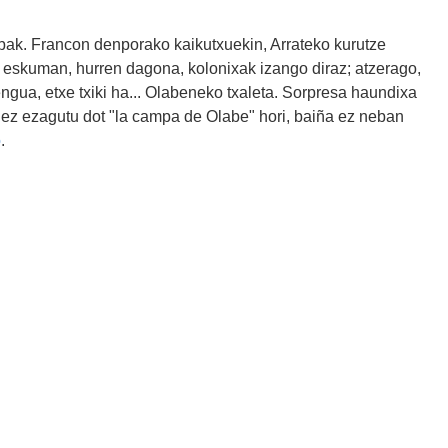
k. Francon denporako kaikutxuekin, Arrateko kurutze
ra: eskuman, hurren dagona, kolonixak izango diraz; atzerago,
ngua, etxe txiki ha... Olabeneko txaleta. Sorpresa haundixa
 lez ezagutu dot "la campa de Olabe" hori, baiña ez neban
o
.