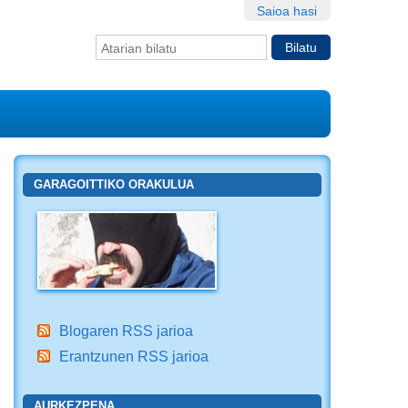
Saioa hasi
Bilatu atarian
Bilaketa
aurreratua…
GARAGOITTIKO ORAKULUA
Blogaren RSS jarioa
Erantzunen RSS jarioa
AURKEZPENA