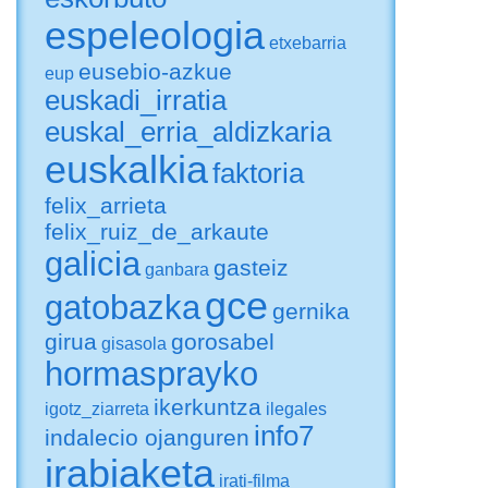
espeleologia
etxebarria
eusebio-azkue
eup
euskadi_irratia
euskal_erria_aldizkaria
euskalkia
faktoria
felix_arrieta
felix_ruiz_de_arkaute
galicia
gasteiz
ganbara
gce
gatobazka
gernika
girua
gorosabel
gisasola
hormasprayko
ikerkuntza
igotz_ziarreta
ilegales
info7
indalecio ojanguren
irabiaketa
irati-filma