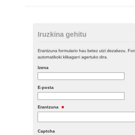
Iruzkina gehitu
Erantzuna formulario hau betez utzi dezakezu. Fo
automatikoki klikagarri agertuko dira.
Izena
E-posta
Erantzuna
Captcha