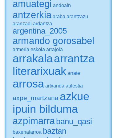
amuategi
andoain
antzerkia
araba
arantzazu
aranzadi
ardantza
argentina_2005
armando gorosabel
armeria eskola
arrajola
arrakala
arrantza
literarixuak
arrate
arrosa
artxanda
aulestia
azkue
axpe_martzana
ipuin bilduma
azpimarra
banu_qasi
baztan
baxenafarroa