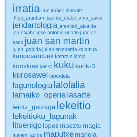
irratia
irun
iruñea
izarraitz
iñigo_aranbarri
jacinto_olabe
jamo_savoi
jendartologia
jeremiah_alcalde
jon-etxabe
jose-antonio-uriarte
juan de
juan san martin
easo
julen_gabiria
julian etxeberria
kalamua
kanposantuak
katarain
kirola
kuku
komikiak
kurik-3
koska
kurosawel
labordeta
lalolalia
lagunologia
lamaiko_operia
lasarte
lekeitio
leintz_gatzaga
lekeitioko_lagunak
lituenigo
lopez
maeztu
magia
maputxe
mariola-
manex_agirre