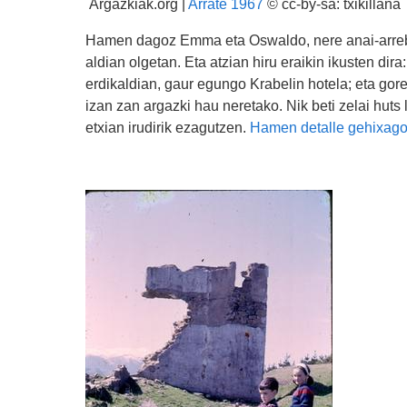
Argazkiak.org |
Arrate 1967
© cc-by-sa: txikillana
Hamen dagoz Emma eta Oswaldo, nere anai-arreba
aldian olgetan. Eta atzian hiru eraikin ikusten di
erdikaldian, gaur egungo Krabelin hotela; eta gore
izan zan argazki hau neretako. Nik beti zelai huts
etxian irudirik ezagutzen.
Hamen detalle gehixag