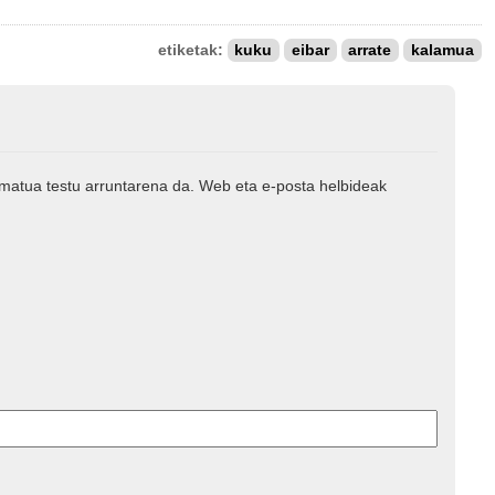
etiketak:
kuku
eibar
arrate
kalamua
rmatua testu arruntarena da. Web eta e-posta helbideak