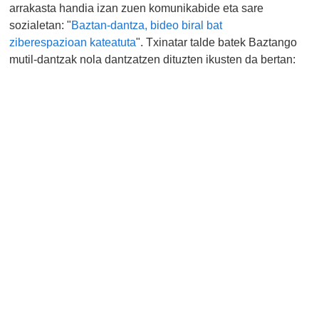
arrakasta handia izan zuen komunikabide eta sare
sozialetan: "
Baztan-dantza, bideo biral bat
ziberespazioan kateatuta
". Txinatar talde batek Baztango
mutil-dantzak nola dantzatzen dituzten ikusten da bertan: