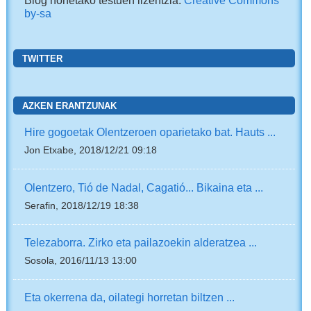
by-sa
TWITTER
AZKEN ERANTZUNAK
Hire gogoetak Olentzeroen oparietako bat. Hauts ...
Jon Etxabe, 2018/12/21 09:18
Olentzero, Tió de Nadal, Cagatió... Bikaina eta ...
Serafin, 2018/12/19 18:38
Telezaborra. Zirko eta pailazoekin alderatzea ...
Sosola, 2016/11/13 13:00
Eta okerrena da, oilategi horretan biltzen ...