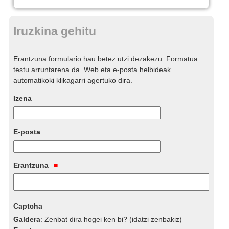
Iruzkina gehitu
Erantzuna formulario hau betez utzi dezakezu. Formatua
testu arruntarena da. Web eta e-posta helbideak
automatikoki klikagarri agertuko dira.
Izena
E-posta
Erantzuna
Captcha
Galdera
:
Zenbat dira hogei ken bi? (idatzi zenbakiz)