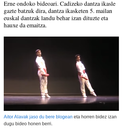
Erne ondoko bideoari. Cadizeko dantza ikasle
gazte batzuk dira, dantza ikasketen 5. mailan
euskal dantzak landu behar izan dituzte eta
hauxe da emaitza.
Aitor Alavak jaso du bere blogean
eta horren bidez izan
dugu bideo honen berri.