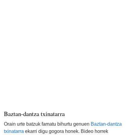
Baztan-dantza txinatarra
Orain urte batzuk famatu bihurtu genuen
Baztan-dantza
txinatarra
ekarri digu gogora honek. Bideo horrek