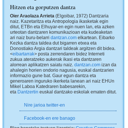
Hitzen eta gorputzen dantza
Oier Araolaza Arrieta
(Elgoibar, 1972) Dantzaria
naiz. Kazetaritza eta Antropologia ikasketak egin
ditut, ETBn eta Elhuyar-en egin nuen lan, eta azken
urteotan dantzaren komunikazioan eta kudeaketan
ari naiz buru-belarri
dantzan.com
elkartean. Eibarko
Kezka dantza taldea dut bigarren etxea eta
Donostiako Argia dantzari taldeak argitzen dit bidea.
<
eibartarrak
> posta zerrendaren bidez Interneti
zukua ateratzeko aukerak ikasi eta dantzaren
alorrean aplikatzen saiatu naiz.
dantzan.com
izan da
ahalegin horien ondorio nagusia, euskal dantzarien
informazio gune bat. Gaur egun dantza eta
generoaren inguruko ikerketa lanean ari naiz EHUn
Mikel Laboa Katedraren babesarekin,
eta
Dantzertin
euskal dantzako eskolak ematen ditut.
Nire jarioa twitter-en
Facebook-en ere banago
Blog honetako testuen lizentzia:
Creative Commons