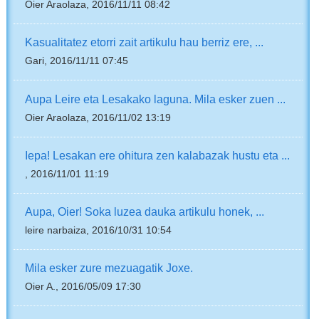
Oier Araolaza, 2016/11/11 08:42
Kasualitatez etorri zait artikulu hau berriz ere, ...
Gari, 2016/11/11 07:45
Aupa Leire eta Lesakako laguna. Mila esker zuen ...
Oier Araolaza, 2016/11/02 13:19
Iepa! Lesakan ere ohitura zen kalabazak hustu eta ...
, 2016/11/01 11:19
Aupa, Oier! Soka luzea dauka artikulu honek, ...
leire narbaiza, 2016/10/31 10:54
Mila esker zure mezuagatik Joxe.
Oier A., 2016/05/09 17:30