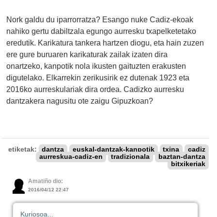
Nork galdu du iparrorratza? Esango nuke Cadiz-ekoak
nahiko gertu dabiltzala egungo aurresku txapelketetako
eredutik. Karikatura tankera hartzen diogu, eta hain zuzen
ere gure buruaren karikaturak zailak izaten dira
onartzeko, kanpotik nola ikusten gaituzten erakusten
digutelako. Elkarrekin zerikusirik ez dutenak 1923 eta
2016ko aurreskulariak dira ordea. Cadizko aurresku
dantzakera nagusitu ote zaigu Gipuzkoan?
etiketak:
dantza
euskal-dantzak-kanpotik
txina
cadiz
aurreskua-cadiz-en
tradizionala
baztan-dantza
bitxikeriak
Amatiño dio:
2016/04/12 22:47
Kuriosoa...