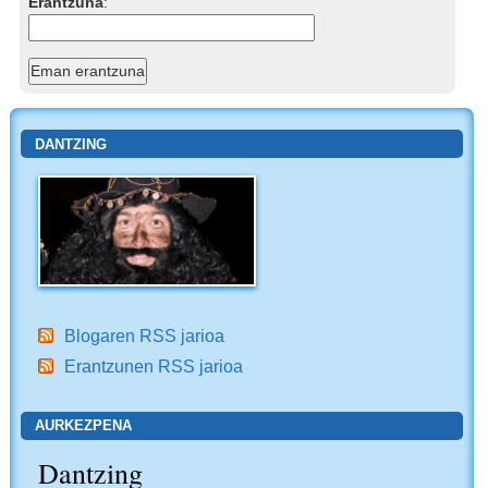
Erantzuna
:
DANTZING
Blogaren RSS jarioa
Erantzunen RSS jarioa
AURKEZPENA
Dantzing