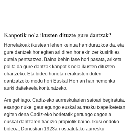
Kanpotik nola ikusten dituzte gure dantzak?
Horrelakoak ikustean lehen keinua harridurazkoa da, eta
gure dantzek hor egiten ari diren horiekin zerikusirik ez
dutela pentsatzea. Baina behin fase hori pasata, ariketa
polita da gure dantzak kanpotik nola ikusten dituzten
ohartzeko. Eta bideo horietan erakusten duten
dantzatzeko modu hori Euskal Herrian han hemenka
aurki daitekeela konturatzeko.
Are gehiago, Cadiz-eko aurreskularien saioari begiratuta,
esango nuke, gaur egungo euskal aurresku txapelketetan
egiten dena Cadiz-eko horietatik gertuago dagoela
euskal dantzaren tradizio propiotik baino. Ikusi ondoko
bideoa, Donostian 1923an ospatutako aurresku