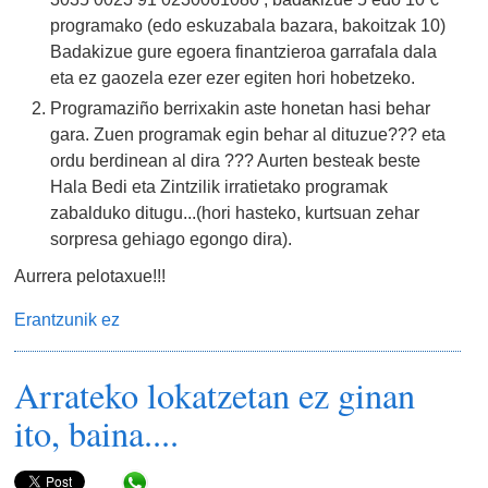
programako (edo eskuzabala bazara, bakoitzak 10)
Badakizue gure egoera finantzieroa garrafala dala
eta ez gaozela ezer ezer egiten hori hobetzeko.
Programaziño berrixakin aste honetan hasi behar
gara. Zuen programak egin behar al dituzue??? eta
ordu berdinean al dira ??? Aurten besteak beste
Hala Bedi eta Zintzilik irratietako programak
zabalduko ditugu...(hori hasteko, kurtsuan zehar
sorpresa gehiago egongo dira).
Aurrera pelotaxue!!!
Erantzunik ez
Arrateko lokatzetan ez ginan
ito, baina....
Share in WhatsApp