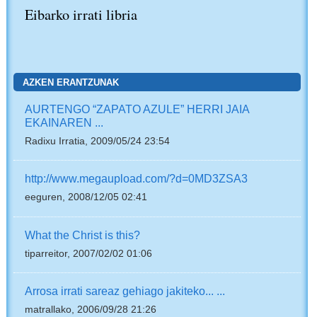
Eibarko irrati libria
AZKEN ERANTZUNAK
AURTENGO “ZAPATO AZULE” HERRI JAIA
EKAINAREN ...
Radixu Irratia, 2009/05/24 23:54
http://www.megaupload.com/?d=0MD3ZSA3
eeguren, 2008/12/05 02:41
What the Christ is this?
tiparreitor, 2007/02/02 01:06
Arrosa irrati sareaz gehiago jakiteko... ...
matrallako, 2006/09/28 21:26