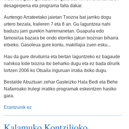
desagerpena eta programa falta dakar.
Aurtengo Arrateetako jaietan Txozna bat jarriko dogu
urtero bezala, Iraileren 7 eta 8 an. Gu laguntzea nahi
baduzu jarri gurekin harremanetan. Guapu/ia edo
famosi/ua bazara be ondo etorriko jakun txoznan biharra
eitxeko. Gasoleua gure kontu, makillajia zuen esku...
Hau da gure diruiturria eta bertan laguntzeko ez bagaude
nahikoa kide txozna itxi beharko dugu eta ez bada dirurik
lortzen 2006 ko Otsaila inguruan irratia itxiko dugu.
Bestalde Abuztuan zehar Gasteizko Hala Bedi eta Behe
Nafarroako Irulegi irratiko programak eskeintzen hasiko
gara.
Erantzunik ez
Kalamuko Kontzilioko