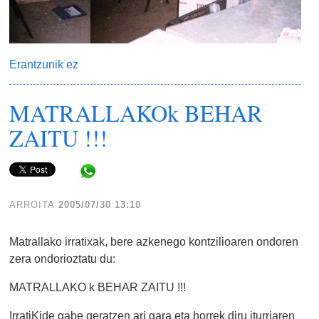
Erantzunik ez
MATRALLAKOk BEHAR
ZAITU !!!
Share in WhatsApp
ARROITA
2005/07/30 13:10
Matrallako irratixak, bere azkenego kontzilioaren ondoren
zera ondorioztatu du:
MATRALLAKO k BEHAR ZAITU !!!
IrratiKide gabe geratzen ari gara eta horrek diru iturriaren