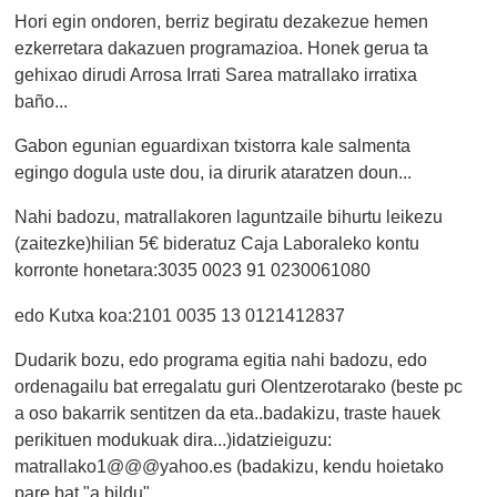
Hori egin ondoren, berriz begiratu dezakezue hemen
ezkerretara dakazuen programazioa. Honek gerua ta
gehixao dirudi Arrosa Irrati Sarea matrallako irratixa
baño...
Gabon egunian eguardixan txistorra kale salmenta
egingo dogula uste dou, ia dirurik ataratzen doun...
Nahi badozu, matrallakoren laguntzaile bihurtu leikezu
(zaitezke)hilian 5€ bideratuz Caja Laboraleko kontu
korronte honetara:3035 0023 91 0230061080
edo Kutxa koa:2101 0035 13 0121412837
Dudarik bozu, edo programa egitia nahi badozu, edo
ordenagailu bat erregalatu guri Olentzerotarako (beste pc
a oso bakarrik sentitzen da eta..badakizu, traste hauek
perikituen modukuak dira...)idatzieiguzu:
matrallako1@@@yahoo.es (badakizu, kendu hoietako
pare bat "a bildu"...