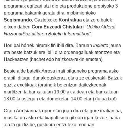
programak egiteari utzi dio eta produkzione propiyoko 3
programa bakarrik geratu dira, mobimientoko
Segismundo
, Gaztetxeko
Kontrakua
eta zoro batek
eitxen daben
Gora Euzcadi Chistulari
"
Urkiko Alderdi
NazionalSozialitaren Boletin Informatiboa
".
Hori bai hórrek hirurak fiñ ibili dira. Barruan
Incierto
jauna
eta beste batzuk ere ibili dira ordenagailuak atontzen eta
Hackeatzen (hachet edo haizkora-rekin emoten).
Beste alde batetik Arrosa irrati bilguneko programa asko
erabili ditugu, danak euskeraz, eta a ze eúskerak!! Batzuk
guztiz exotikuak (oraindik be entzun daitezkeenak
martitzen ta barixakutan 19:00 ak aldean eta barixakuan
18:00 ta ostegun eta domeketan 14:00 etan) (lujua txo!)
Orain Arrosianoak oporretan juan dira eta gure irratian ba,
musika on asko eta txapaltismo gitxiao igarrikozue, baña
ala ta guztiz be, gustuora entzuteko moduan.