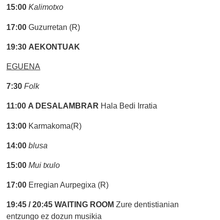
15:00
Kalimotxo
17:00
Guzurretan (R)
19:30
AEKONTUAK
EGUENA
7:30
Folk
11:00
A DESALAMBRAR
Hala Bedi Irratia
13:00
Karmakoma(R)
14:00
blusa
15:00
Mui txulo
17:00
Erregian Aurpegixa (R)
19:45 / 20:45
WAITING ROOM
Zure dentistianian
entzungo ez dozun musikia