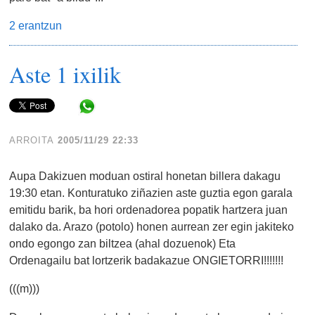
2 erantzun
Aste 1 ixilik
Share in WhatsApp
ARROITA
2005/11/29 22:33
Aupa Dakizuen moduan ostiral honetan billera dakagu
19:30 etan. Konturatuko ziñazien aste guztia egon garala
emitidu barik, ba hori ordenadorea popatik hartzera juan
dalako da. Arazo (potolo) honen aurrean zer egin jakiteko
ondo egongo zan biltzea (ahal dozuenok) Eta
Ordenagailu bat lortzerik badakazue ONGIETORRI!!!!!!!
(((m)))