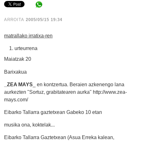
Share in WhatsApp
ARROITA
2005/05/15 19:34
matrallako irratixa-ren
urteurrena
Maiatzak 20
Barixakua
_ZEA MAYS
_ en kontzertua. Beraien azkenengo lana
aurkezten "Sortuz, grabitatearen aurka" http://www.zea-
mays.com/
Eibarko Tallarra gaztetxean Gabeko 10 etan
musika ona, koktelak...
Eibarko Tallarra Gaztetxean (Asua Erreka kalean,