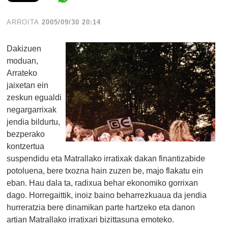
ARROITA
2005/09/30 20:14
Dakizuen
moduan,
Arrateko
jaixetan ein
zeskun egualdi
negargarrixak
jendia bildurtu,
bezperako
kontzertua
suspendidu eta Matrallako irratixak dakan finantizabide
potoluena, bere txozna hain zuzen be, majo flakatu ein
eban. Hau dala ta, radixua behar ekonomiko gorrixan
dago. Horregaittik, inoiz baino beharrezkuaua da jendia
hurreratzia bere dinamikan parte hartzeko eta danon
artian Matrallako irratixari bizittasuna emoteko.