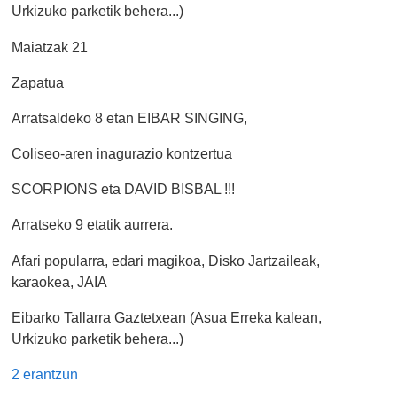
Urkizuko parketik behera...)
Maiatzak 21
Zapatua
Arratsaldeko 8 etan EIBAR SINGING,
Coliseo-aren inagurazio kontzertua
SCORPIONS eta DAVID BISBAL !!!
Arratseko 9 etatik aurrera.
Afari popularra, edari magikoa, Disko Jartzaileak,
karaokea, JAIA
Eibarko Tallarra Gaztetxean (Asua Erreka kalean,
Urkizuko parketik behera...)
2 erantzun