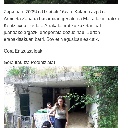
Zapatuan, 2005ko Uztailak 16xan, Kalamu azpiko
Armueta Zaharra basarrixan gertatu da Matrallako Irratiko
Kontzilixua. Bertara Arrakala Irratiko kazetari bat
juandako argazki erreportaia dozue hau. Bertan
erabakittakuan barri, Soviet Nagusixan eskutik.
Gora Entzutzaileak!
Gora Iraultza Potentziala!