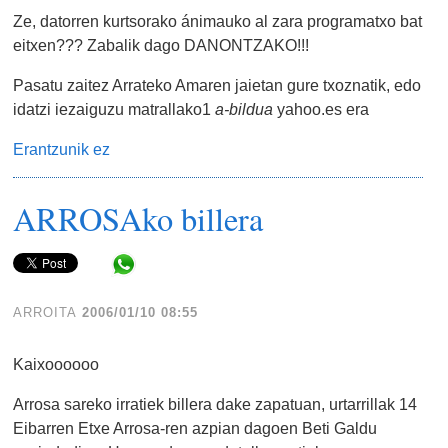
Ze, datorren kurtsorako ánimauko al zara programatxo bat
eitxen??? Zabalik dago DANONTZAKO!!!
Pasatu zaitez Arrateko Amaren jaietan gure txoznatik, edo
idatzi iezaiguzu matrallako1
a-bildua
yahoo.es era
Erantzunik ez
ARROSAko billera
Share in WhatsApp
ARROITA
2006/01/10 08:55
Kaixoooooo
Arrosa sareko irratiek billera dake zapatuan, urtarrillak 14
Eibarren Etxe Arrosa-ren azpian dagoen Beti Galdu