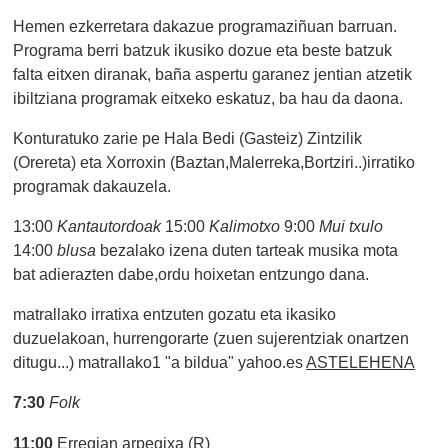
Hemen ezkerretara dakazue programaziñuan barruan.
Programa berri batzuk ikusiko dozue eta beste batzuk
falta eitxen diranak, baña aspertu garanez jentian atzetik
ibiltziana programak eitxeko eskatuz, ba hau da daona.
Konturatuko zarie pe Hala Bedi (Gasteiz) Zintzilik
(Orereta) eta Xorroxin (Baztan,Malerreka,Bortziri..)irratiko
programak dakauzela.
13:00
Kantautordoak
15:00
Kalimotxo
9:00
Mui txulo
14:00
blusa
bezalako izena duten tarteak musika mota
bat adierazten dabe,ordu hoixetan entzungo dana.
matrallako irratixa entzuten gozatu eta ikasiko
duzuelakoan, hurrengorarte (zuen sujerentziak onartzen
ditugu...) matrallako1 "a bildua" yahoo.es
ASTELEHENA
7:30
Folk
11:00
Erregian arpegixa (R)