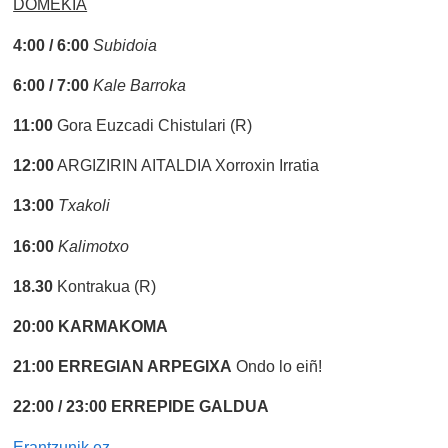
DOMEKIA
4:00 / 6:00
Subidoia
6:00 / 7:00
Kale Barroka
11:00
Gora Euzcadi Chistulari (R)
12:00
ARGIZIRIN AITALDIA Xorroxin Irratia
13:00
Txakoli
16:00
Kalimotxo
18.30
Kontrakua (R)
20:00
KARMAKOMA
21:00
ERREGIAN ARPEGIXA
Ondo lo eiñ!
22:00 / 23:00
ERREPIDE GALDUA
Erantzunik ez