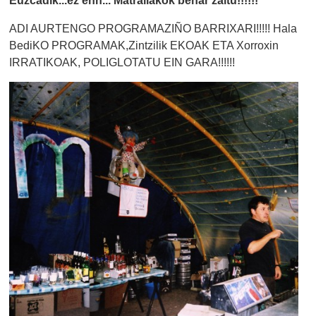
ADI AURTENGO PROGRAMAZIÑO BARRIXARI!!!!! Hala
BediKO PROGRAMAK,Zintzilik EKOAK ETA Xorroxin
IRRATIKOAK, POLIGLOTATU EIN GARA!!!!!!