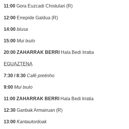
11:00
Gora Euzcadi Chistulari (R)
12:00
Errepide Galdua (R)
14:00
blusa
15:00
Mui txulo
20:00
ZAHARRAK BERRI
Hala Bedi Irratia
EGUAZTENA
7:30 / 8:30
Café pretinho
9:00
Mui txulo
11:00
ZAHARRAK BERRI
Hala Bedi Irratia
12:30
Ganbak Armairuan (R)
13:00
Kantautordoak