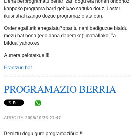
Dena berprogramatu behar izan dogu eta honen ondorioz
kanpoko programa barri gehixao sartuko douz. Laster
ikusi ahal izango dozue programazio atalean.
Ordenagailurik erregalatu7oparitu nahi badiguzue bialdu
mezu bat hona (edo dana danerako): matrallako1"a
bildua"yahoo.es
Aurrera pelotatxue !!!
Erantzun bat
PROGRAMAZIO BERRIA
Share in WhatsApp
ARROITA
2005/10/23 21:47
Berriztu dogu gure programaziñua !!!