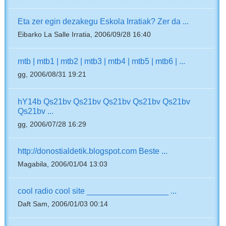
Eta zer egin dezakegu Eskola Irratiak? Zer da ...
Eibarko La Salle Irratia, 2006/09/28 16:40
mtb | mtb1 | mtb2 | mtb3 | mtb4 | mtb5 | mtb6 | ...
gg, 2006/08/31 19:21
hY14b Qs21bv Qs21bv Qs21bv Qs21bv Qs21bv
Qs21bv ...
gg, 2006/07/28 16:29
http://donostialdetik.blogspot.com Beste ...
Magabila, 2006/01/04 13:03
cool radio cool site __________________ ...
Daft Sam, 2006/01/03 00:14