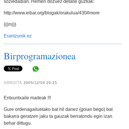
soziedadian. Hemen dozuez detalle guztiak:
http://www.eibar.org/blogak/orakulua/430#more
(((m)))
Erantzunik ez
Birprogramazionea
Share in WhatsApp
ARROITA
2005/12/04 20:25
Entxuntxaile maiteak !!!
Gure ordenagailuetako bat hil danez (goian bego) bat
bakarra geratzen jaku ta gauzak berratondu egin izan
behar dittugu.