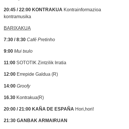
20:45 / 22:00
KONTRAKUA
Kontrainformazioa
kontramusika
BARIXAKUA
7:30 / 8:30
Café Pretinho
9:00
Mui txulo
11:00
SOTOTIK Zintzilik Irratia
12:00
Errepide Galdua (R)
14:00
Groofy
16.30
Kontrakua(R)
20:00 / 21:00
KAÑA DE ESPAÑA
Hori,hori!
21:30
GANBAK ARMAIRUAN