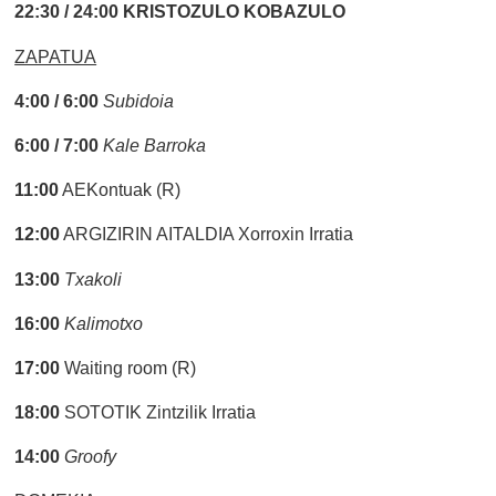
22:30 / 24:00
KRISTOZULO KOBAZULO
ZAPATUA
4:00 / 6:00
Subidoia
6:00 / 7:00
Kale Barroka
11:00
AEKontuak (R)
12:00
ARGIZIRIN AITALDIA Xorroxin Irratia
13:00
Txakoli
16:00
Kalimotxo
17:00
Waiting room (R)
18:00
SOTOTIK Zintzilik Irratia
14:00
Groofy