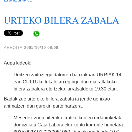
URTEKO BILERA ZABALA
Share in WhatsApp
ARROITA
2005/10/10 08:08
Aupa kideok;
Deitzen zaituztegu datorren barixakuan URRIAK 14
ean CULTUko lokaletan egingo dan matrallakoko
bilera zabalera etortzeko, arratsaldeko 19:30 etan.
Badakizue urteroko billera zabala ia jende gehixao
animatzen dan gurekin parte hartzera.
Mesedez zuen hileroko irratiko kuoten ordaoinketak
domiziliatu Caja Laboraleko kontu korronte honetara
3035 0023 91 0230061080 , badakizue 5 edo 10 €