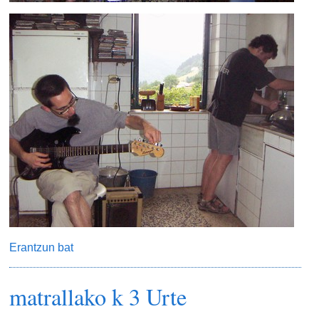
Erantzun bat
matrallako k 3 Urte