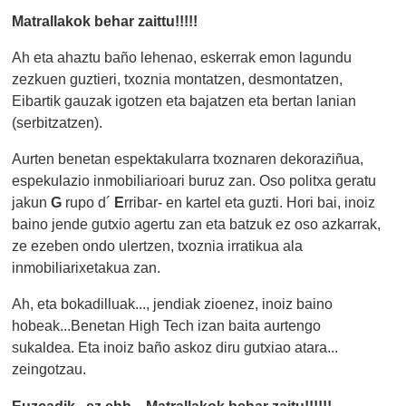
Matrallakok behar zaittu!!!!!
Ah eta ahaztu baño lehenao, eskerrak emon lagundu
zezkuen guztieri, txoznia montatzen, desmontatzen,
Eibartik gauzak igotzen eta bajatzen eta bertan lanian
(serbitzatzen).
Aurten benetan espektakularra txoznaren dekoraziñua,
espekulazio inmobiliarioari buruz zan. Oso politxa geratu
jakun
G
rupo d´
E
rribar- en kartel eta guzti. Hori bai, inoiz
baino jende gutxio agertu zan eta batzuk ez oso azkarrak,
ze ezeben ondo ulertzen, txoznia irratikua ala
inmobiliarixetakua zan.
Ah, eta bokadilluak..., jendiak zioenez, inoiz baino
hobeak...Benetan High Tech izan baita aurtengo
sukaldea. Eta inoiz baño askoz diru gutxiao atara...
zeingotzau.
Euzcadik...ez ehh... Matrallakok behar zaitu!!!!!!