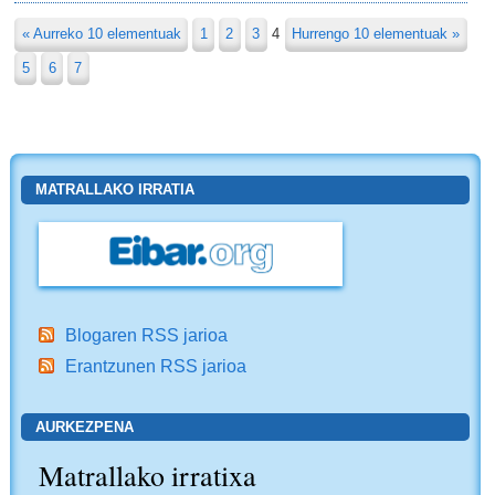
« Aurreko 10 elementuak
1
2
3
4
Hurrengo 10 elementuak »
5
6
7
MATRALLAKO IRRATIA
Blogaren RSS jarioa
Erantzunen RSS jarioa
AURKEZPENA
Matrallako irratixa