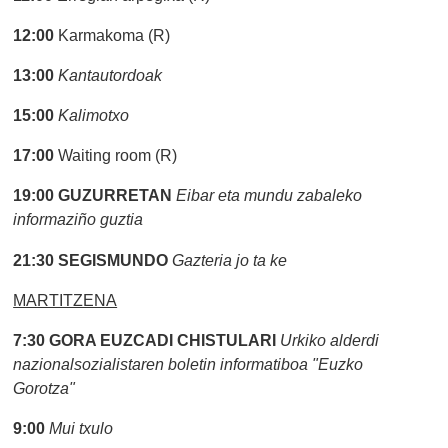
12:00
Karmakoma (R)
13:00
Kantautordoak
15:00
Kalimotxo
17:00
Waiting room (R)
19:00
GUZURRETAN
Eibar eta mundu zabaleko
informaziño guztia
21:30
SEGISMUNDO
Gazteria jo ta ke
MARTITZENA
7:30
GORA EUZCADI CHISTULARI
Urkiko alderdi
nazionalsozialistaren boletin informatiboa "Euzko
Gorotza"
9:00
Mui txulo