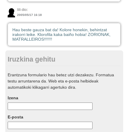
lili dio:
2005/05/17 16:18
Hau beste gauza bat da! Kolore honekin, behintzat
irakorri leike. Klorofila kaka baiño hobia! ZORIONAK,
MATRALLEIROS!!!!!!!
Iruzkina gehitu
Erantzuna formulario hau betez utzi dezakezu. Formatua
testu arruntarena da. Web eta e-posta helbideak
automatikoki klikagarri agertuko dira.
Izena
E-posta