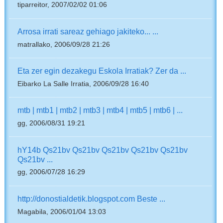
tiparreitor, 2007/02/02 01:06
Arrosa irrati sareaz gehiago jakiteko... ...
matrallako, 2006/09/28 21:26
Eta zer egin dezakegu Eskola Irratiak? Zer da ...
Eibarko La Salle Irratia, 2006/09/28 16:40
mtb | mtb1 | mtb2 | mtb3 | mtb4 | mtb5 | mtb6 | ...
gg, 2006/08/31 19:21
hY14b Qs21bv Qs21bv Qs21bv Qs21bv Qs21bv
Qs21bv ...
gg, 2006/07/28 16:29
http://donostialdetik.blogspot.com Beste ...
Magabila, 2006/01/04 13:03