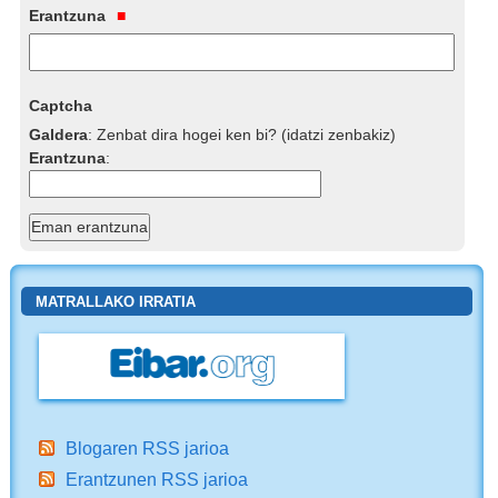
Erantzuna
Captcha
Galdera
:
Zenbat dira hogei ken bi? (idatzi zenbakiz)
Erantzuna
:
MATRALLAKO IRRATIA
Blogaren RSS jarioa
Erantzunen RSS jarioa