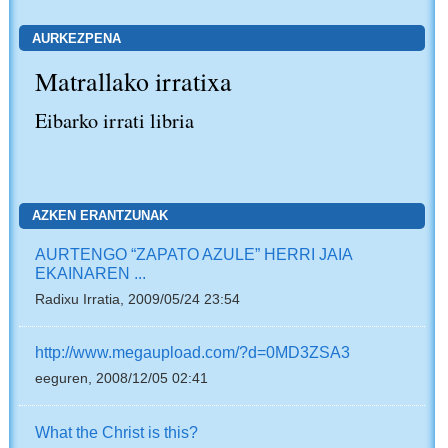
AURKEZPENA
Matrallako irratixa
Eibarko irrati libria
AZKEN ERANTZUNAK
AURTENGO “ZAPATO AZULE” HERRI JAIA
EKAINAREN ...
Radixu Irratia, 2009/05/24 23:54
http://www.megaupload.com/?d=0MD3ZSA3
eeguren, 2008/12/05 02:41
What the Christ is this?