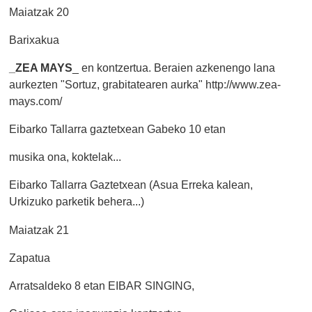
Maiatzak 20
Barixakua
_ZEA MAYS
_ en kontzertua. Beraien azkenengo lana
aurkezten "Sortuz, grabitatearen aurka" http://www.zea-
mays.com/
Eibarko Tallarra gaztetxean Gabeko 10 etan
musika ona, koktelak...
Eibarko Tallarra Gaztetxean (Asua Erreka kalean,
Urkizuko parketik behera...)
Maiatzak 21
Zapatua
Arratsaldeko 8 etan EIBAR SINGING,