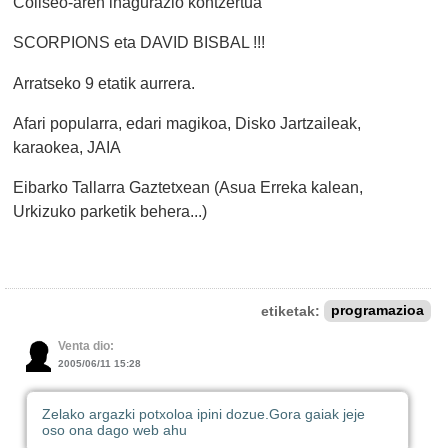
Coliseo-aren inagurazio kontzertua
SCORPIONS eta DAVID BISBAL !!!
Arratseko 9 etatik aurrera.
Afari popularra, edari magikoa, Disko Jartzaileak,
karaokea, JAIA
Eibarko Tallarra Gaztetxean (Asua Erreka kalean,
Urkizuko parketik behera...)
etiketak:
programazioa
Venta dio:
2005/06/11 15:28
Zelako argazki potxoloa ipini dozue.
Gora gaiak jeje
oso ona dago web ahu