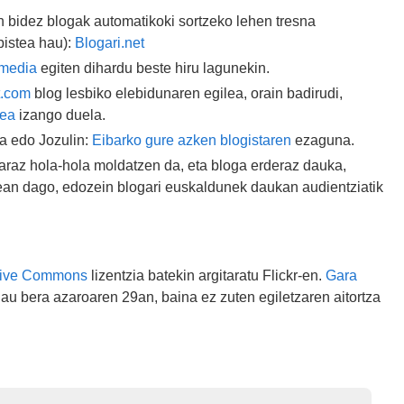
n bidez blogak automatikoki sortzeko lehen tresna
bistea hau):
Blogari.net
lmedia
egiten dihardu beste hiru lagunekin.
t.com
blog lesbiko elebidunaren egilea, orain badirudi,
tea
izango duela.
a edo Jozulin:
Eibarko gure azken blogistaren
ezaguna.
raz hola-hola moldatzen da, eta bloga erderaz dauka,
ean dago, edozein blogari euskaldunek daukan audientziatik
tive Commons
lizentzia batekin argitaratu Flickr-en.
Gara
hau bera azaroaren 29an, baina ez zuten egiletzaren aitortza