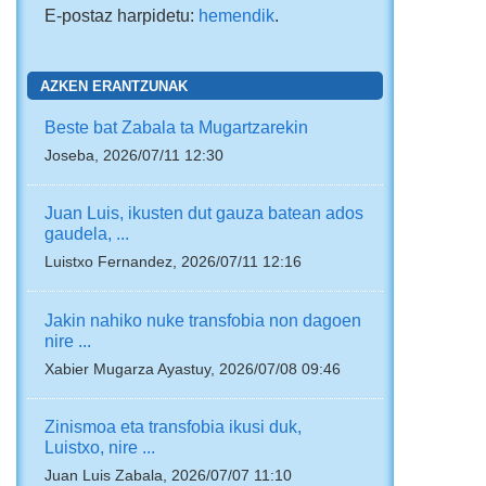
E-postaz harpidetu:
hemendik
.
AZKEN ERANTZUNAK
Beste bat Zabala ta Mugartzarekin
Joseba, 2026/07/11 12:30
Juan Luis, ikusten dut gauza batean ados
gaudela, ...
Luistxo Fernandez, 2026/07/11 12:16
Jakin nahiko nuke transfobia non dagoen
nire ...
Xabier Mugarza Ayastuy, 2026/07/08 09:46
Zinismoa eta transfobia ikusi duk,
Luistxo, nire ...
Juan Luis Zabala, 2026/07/07 11:10