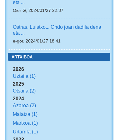
eta ...
Oier G, 2024/01/27 22:37
Ostras, Luistxo... Ondo joan dadila dena
eta ...
e-gor, 2024/01/27 18:41
ARTXIBOA
2026
Uztaila
(1)
2025
Otsaila
(2)
2024
Azaroa
(2)
Maiatza
(1)
Martxoa
(1)
Urtarrila
(1)
2023