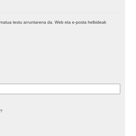
rmatua testu arruntarena da. Web eta e-posta helbideak
 ?