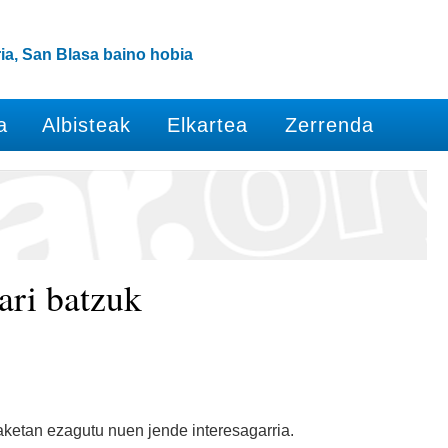
ia, San Blasa baino hobia
a
Albisteak
Elkartea
Zerrenda
ari batzuk
etan ezagutu nuen jende interesagarria.