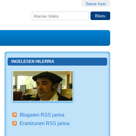
Saioa hasi
Bilatu atarian
Bilaketa
aurreratua…
INGELESEN HILERRIA
Blogaren RSS jarioa
Erantzunen RSS jarioa