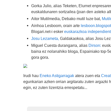
Gorka Julio, alias Teketen, Elurnet enpresare
euskaldunaren sortzailea (joan den asteko al
Aitor Mutilmedia, Debako mutil luze bat,
Muti
Ainhoa Lesboom, orain arte
lesboon.blogspo
Blogari.net-i esker
euskarazkoa independien
Josu Lezameta,
Galdakaokoa, alias Josu Lez
Miguel Cuesta durangarra, alias
Dirson:
euska
baina ez nolanahiko bloga, Espainiako top-5
gora gora.
Irudi hau
Eneko Astigarragak
atera zuen eta
Crea
egunkarian azken orrian argitaratu zuten argazki 
egin, ez zuten lizentzia errespetatu...