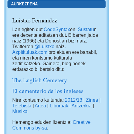
AURKEZPENA
Luistxo Fernandez
Lan egiten dut
CodeSyntax
en,
Sustatu
n
ere dexente editatzen dut. Eibarren jaioa
naiz (1966) eta Donostian bizi naiz.
Twitterren
@Luistxo
naiz.
Azpìtituluak.com
proiektuan ere banabil,
eta niren kontsumo kulturala
zertifikatzeko. Gainera, blog honek
erdarazko bi bertsio ditu:
The English Cemetery
El cementerio de los ingleses
Nire kontsumo kulturala:
2012/13
|
Zinea
|
Telebista
|
Artea
|
Liburuak
|
Antzerkia
|
Musika
Hemengo edukien lizentzia:
Creative
Commons by-sa
.