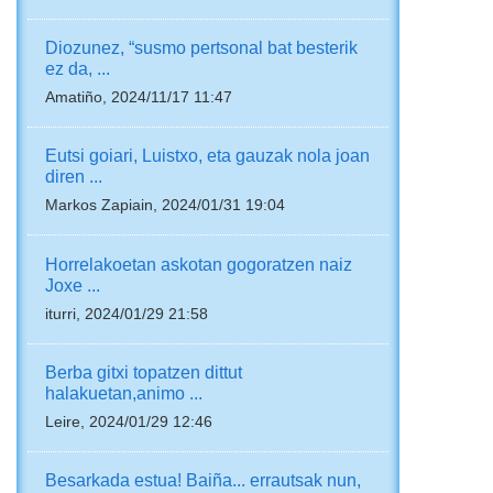
Diozunez, “susmo pertsonal bat besterik
ez da, ...
Amatiño, 2024/11/17 11:47
Eutsi goiari, Luistxo, eta gauzak nola joan
diren ...
Markos Zapiain, 2024/01/31 19:04
Horrelakoetan askotan gogoratzen naiz
Joxe ...
iturri, 2024/01/29 21:58
Berba gitxi topatzen dittut
halakuetan,animo ...
Leire, 2024/01/29 12:46
Besarkada estua! Baiña... errautsak nun,