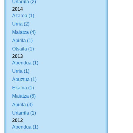
Urtarrila
(2)
2014
Azaroa
(1)
Urria
(2)
Maiatza
(4)
Apirila
(1)
Otsaila
(1)
2013
Abendua
(1)
Urria
(1)
Abuztua
(1)
Ekaina
(1)
Maiatza
(6)
Apirila
(3)
Urtarrila
(1)
2012
Abendua
(1)