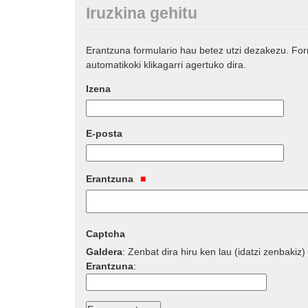
Iruzkina gehitu
Erantzuna formulario hau betez utzi dezakezu. Fo
automatikoki klikagarri agertuko dira.
Izena
E-posta
Erantzuna
Captcha
Galdera
:
Zenbat dira hiru ken lau (idatzi zenbakiz)
Erantzuna
: