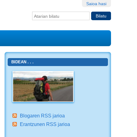
Saioa hasi
Bilatu atarian
Bilaketa
aurreratua…
BIDEAN . . .
Blogaren RSS jarioa
Erantzunen RSS jarioa