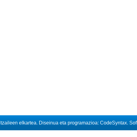
iltzaileen elkartea. Diseinua eta programazioa: CodeSyntax. So