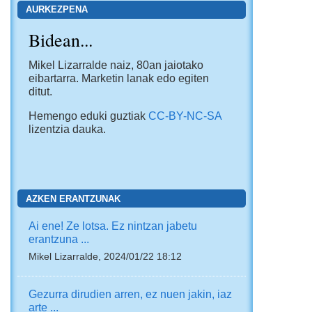
AURKEZPENA
Bidean...
Mikel Lizarralde naiz, 80an jaiotako
eibartarra. Marketin lanak edo egiten
ditut.
Hemengo eduki guztiak
CC-BY-NC-SA
lizentzia dauka.
AZKEN ERANTZUNAK
Ai ene! Ze lotsa. Ez nintzan jabetu
erantzuna ...
Mikel Lizarralde, 2024/01/22 18:12
Gezurra dirudien arren, ez nuen jakin, iaz
arte ...