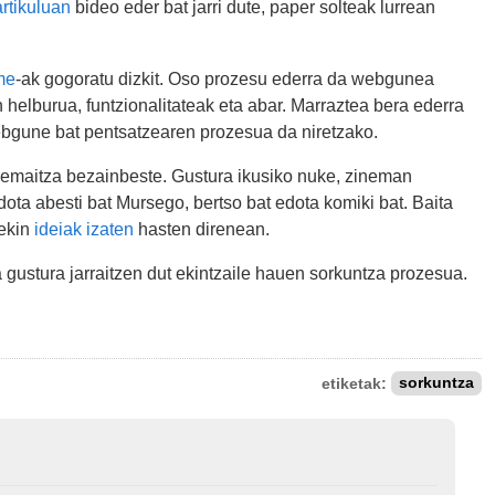
rtikuluan
bideo eder bat jarri dute, paper solteak lurrean
me
-ak gogoratu dizkit. Oso prozesu ederra da webgunea
 helburua, funtzionalitateak eta abar. Marraztea bera ederra
webgune bat pentsatzearen prozesua da niretzako.
ia emaitza bezainbeste. Gustura ikusiko nuke, zineman
dota abesti bat Mursego, bertso bat edota komiki bat. Baita
tekin
ideiak izaten
hasten direnean.
 gustura jarraitzen dut ekintzaile hauen sorkuntza prozesua.
etiketak:
sorkuntza