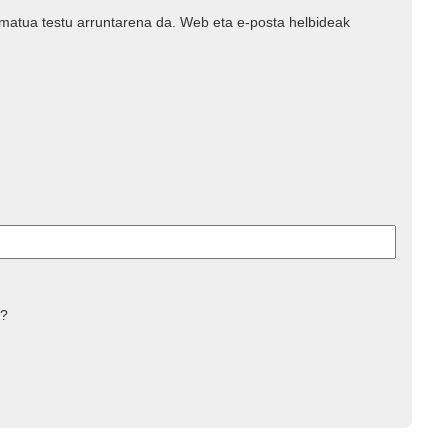
rmatua testu arruntarena da. Web eta e-posta helbideak
 ?