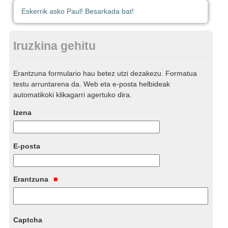
Eskerrik asko Paul! Besarkada bat!
Iruzkina gehitu
Erantzuna formulario hau betez utzi dezakezu. Formatua
testu arruntarena da. Web eta e-posta helbideak
automatikoki klikagarri agertuko dira.
Izena
E-posta
Erantzuna
Captcha