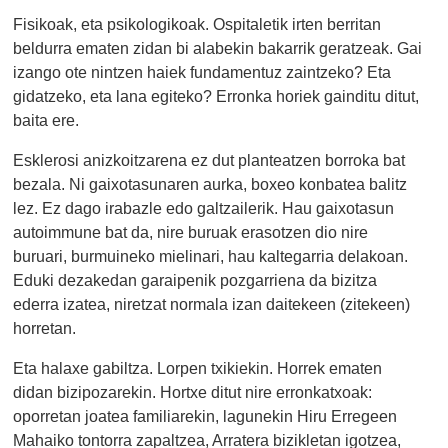
Fisikoak, eta psikologikoak. Ospitaletik irten berritan
beldurra ematen zidan bi alabekin bakarrik geratzeak. Gai
izango ote nintzen haiek fundamentuz zaintzeko? Eta
gidatzeko, eta lana egiteko? Erronka horiek gainditu ditut,
baita ere.
Esklerosi anizkoitzarena ez dut planteatzen borroka bat
bezala. Ni gaixotasunaren aurka, boxeo konbatea balitz
lez. Ez dago irabazle edo galtzailerik. Hau gaixotasun
autoimmune bat da, nire buruak erasotzen dio nire
buruari, burmuineko mielinari, hau kaltegarria delakoan.
Eduki dezakedan garaipenik pozgarriena da bizitza
ederra izatea, niretzat normala izan daitekeen (zitekeen)
horretan.
Eta halaxe gabiltza. Lorpen txikiekin. Horrek ematen
didan bizipozarekin. Hortxe ditut nire erronkatxoak:
oporretan joatea familiarekin, lagunekin Hiru Erregeen
Mahaiko tontorra zapaltzea, Arratera bizikletan igotzea,