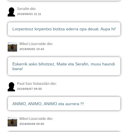
Serafin dio:
2018/06/01 11:11
Lorpentxoz lorpentxo bizitza ederra opa deuat. Aupa hi!
Mikel Lizarralde dio:
2018/06/02 10:43
Eskerrik asko bihotzez, Maite eta Serafin, muxu haundi
bana!
Paul San Sebastián dio:
2018/06/07 09:55
ANIMO, ANIMO, ANIMO eta aurrera !!!
Mikel Lizarralde dio:
2018/06/08 09:00