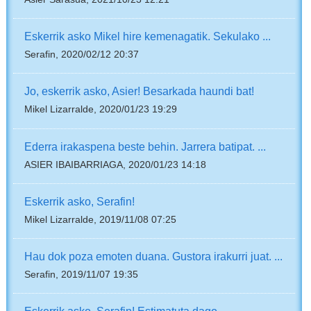
Eskerrik asko Mikel hire kemenagatik. Sekulako ...
Serafin, 2020/02/12 20:37
Jo, eskerrik asko, Asier! Besarkada haundi bat!
Mikel Lizarralde, 2020/01/23 19:29
Ederra irakaspena beste behin. Jarrera batipat. ...
ASIER IBAIBARRIAGA, 2020/01/23 14:18
Eskerrik asko, Serafin!
Mikel Lizarralde, 2019/11/08 07:25
Hau dok poza emoten duana. Gustora irakurri juat. ...
Serafin, 2019/11/07 19:35