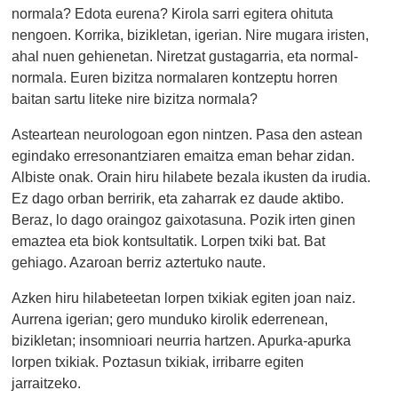
normala? Edota eurena? Kirola sarri egitera ohituta
nengoen. Korrika, bizikletan, igerian. Nire mugara iristen,
ahal nuen gehienetan. Niretzat gustagarria, eta normal-
normala. Euren bizitza normalaren kontzeptu horren
baitan sartu liteke nire bizitza normala?
Asteartean neurologoan egon nintzen. Pasa den astean
egindako erresonantziaren emaitza eman behar zidan.
Albiste onak. Orain hiru hilabete bezala ikusten da irudia.
Ez dago orban berririk, eta zaharrak ez daude aktibo.
Beraz, lo dago oraingoz gaixotasuna. Pozik irten ginen
emaztea eta biok kontsultatik. Lorpen txiki bat. Bat
gehiago. Azaroan berriz aztertuko naute.
Azken hiru hilabeteetan lorpen txikiak egiten joan naiz.
Aurrena igerian; gero munduko kirolik ederrenean,
bizikletan; insomnioari neurria hartzen. Apurka-apurka
lorpen txikiak. Poztasun txikiak, irribarre egiten
jarraitzeko.