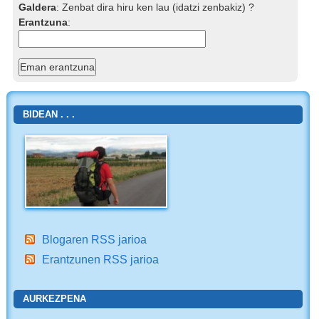
Galdera
:
Zenbat dira hiru ken lau (idatzi zenbakiz) ?
Erantzuna
:
BIDEAN . . .
Blogaren RSS jarioa
Erantzunen RSS jarioa
AURKEZPENA