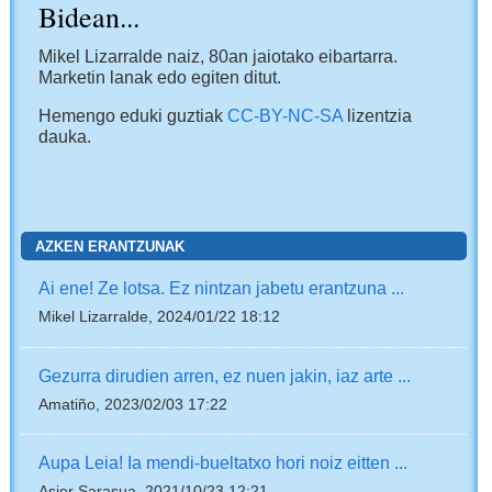
Bidean...
Mikel Lizarralde naiz, 80an jaiotako eibartarra.
Marketin lanak edo egiten ditut.
Hemengo eduki guztiak
CC-BY-NC-SA
lizentzia
dauka.
AZKEN ERANTZUNAK
Ai ene! Ze lotsa. Ez nintzan jabetu erantzuna ...
Mikel Lizarralde, 2024/01/22 18:12
Gezurra dirudien arren, ez nuen jakin, iaz arte ...
Amatiño, 2023/02/03 17:22
Aupa Leia! Ia mendi-bueltatxo hori noiz eitten ...
Asier Sarasua, 2021/10/23 12:21