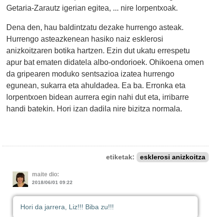
Getaria-Zarautz igerian egitea, ... nire lorpentxoak.
Dena den, hau baldintzatu dezake hurrengo asteak.
Hurrengo asteazkenean hasiko naiz esklerosi
anizkoitzaren botika hartzen. Ezin dut ukatu errespetu
apur bat ematen didatela albo-ondorioek. Ohikoena omen
da gripearen moduko sentsazioa izatea hurrengo
egunean, sukarra eta ahuldadea. Ea ba. Erronka eta
lorpentxoen bidean aurrera egin nahi dut eta, irribarre
handi batekin. Hori izan dadila nire bizitza normala.
etiketak:
esklerosi anizkoitza
maite dio:
2018/06/01 09:22
Hori da jarrera, Liz!!! Biba zu!!!