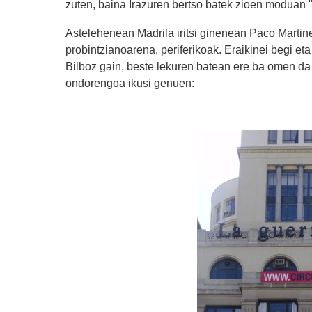
zuten, baina Irazuren bertso batek zioen moduan "
Astelehenean Madrila iritsi ginenean Paco Martin
probintzianoarena, periferikoak. Eraikinei begi et
Bilboz gain, beste lekuren batean ere ba omen da 
ondorengoa ikusi genuen: