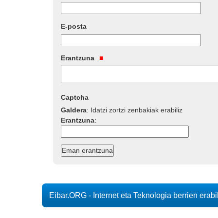
E-posta
Erantzuna
Captcha
Galdera
:
Idatzi zortzi zenbakiak erabiliz
Erantzuna
:
Eibar.ORG - Internet eta Teknologia berrien erab