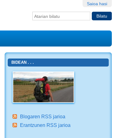
Saioa hasi
Bilatu atarian
Bilaketa
aurreratua…
BIDEAN . . .
Blogaren RSS jarioa
Erantzunen RSS jarioa