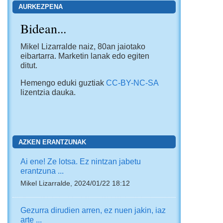
AURKEZPENA
Bidean...
Mikel Lizarralde naiz, 80an jaiotako
eibartarra. Marketin lanak edo egiten
ditut.
Hemengo eduki guztiak
CC-BY-NC-SA
lizentzia dauka.
AZKEN ERANTZUNAK
Ai ene! Ze lotsa. Ez nintzan jabetu
erantzuna ...
Mikel Lizarralde, 2024/01/22 18:12
Gezurra dirudien arren, ez nuen jakin, iaz
arte ...