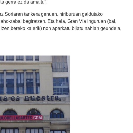
ta gerra ez da amaitu".
ez Soriaren tankera genuen, hiriburuan galdutako
a aho-zabal begiratzen. Eta hala, Gran Vía inguruan (bai,
izen bereko kalerik) non aparkatu bilatu nahian geundela,