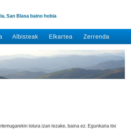
ia, San Blasa baino hobia
a
Albisteak
Elkartea
Zerrenda
emugarekin lotura izan lezake, baina ez. Egunkaria itxi