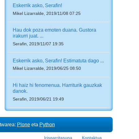
Eskerrik asko, Serafin!
Mikel Lizarralde, 2019/11/08 07:25
Hau dok poza emoten duana. Gustora
irakurri juat. ...
Serafin, 2019/11/07 19:35
Eskerrik asko, Serafin! Estimatuta dago ...
Mikel Lizarralde, 2019/06/25 08:50
Hi haiz hi fenomenua. Harriturik gauzkak
danok.
Serafin, 2019/06/21 19:49
ftwarea:
Plone
eta
Python
Irisgarritasuna
Kontaktua