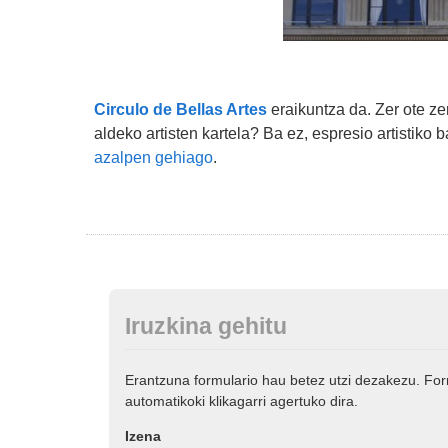
Circulo de Bellas Artes
eraikuntza da. Zer ote ze
aldeko artisten kartela? Ba ez, espresio artistik
azalpen gehiago
.
Iruzkina gehitu
Erantzuna formulario hau betez utzi dezakezu. Fo
automatikoki klikagarri agertuko dira.
Izena