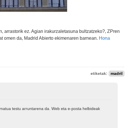
n, arrastorik ez. Agian irakurzaletasuna bultzatzeko?, ZPren
o bat omen da, Madrid Abierto ekimenaren barnean.
Hona
etiketak:
madril
rmatua testu arruntarena da. Web eta e-posta helbideak