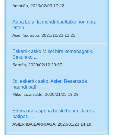
Amatiño, 2023/02/03 17:22
Aupa Leia! Ia mendi-bueltatxo hori noiz
eitten ...
Asier Sarasua, 2021/10/23 12:21
Eskerrik asko Mikel hire kemenagatik.
Sekulako ...
Serafin, 2020/02/12 20:37
Jo, eskerrik asko, Asier! Besarkada
haundi bat!
Mikel Lizarralde, 2020/01/23 19:29
Ederra irakaspena beste behin. Jarrera
batipat. ...
ASIER IBAIBARRIAGA, 2020/01/23 14:18