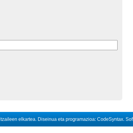
iltzaileen elkartea. Diseinua eta programazioa: CodeSyntax. So