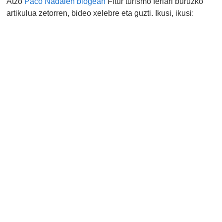
Atzo
Paco Nadalen blogean
Fitur turismo feriari buruzko
artikulua zetorren, bideo xelebre eta guzti. Ikusi, ikusi: