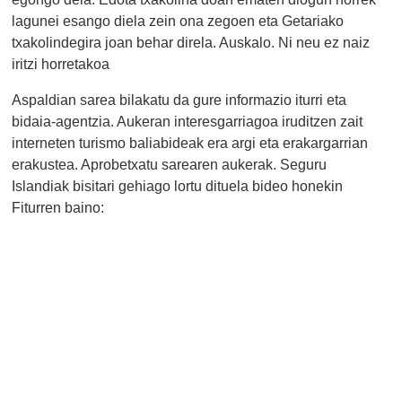
lagunei esango diela zein ona zegoen eta Getariako
txakolindegira joan behar direla. Auskalo. Ni neu ez naiz
iritzi horretakoa
Aspaldian sarea bilakatu da gure informazio iturri eta
bidaia-agentzia. Aukeran interesgarriagoa iruditzen zait
interneten turismo baliabideak era argi eta erakargarrian
erakustea. Aprobetxatu sarearen aukerak. Seguru
Islandiak bisitari gehiago lortu dituela bideo honekin
Fiturren baino: