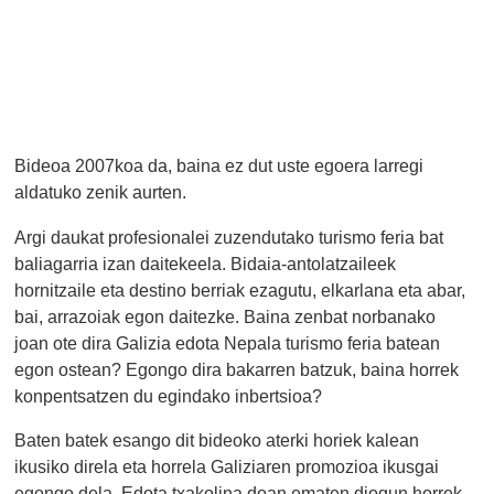
Bideoa 2007koa da, baina ez dut uste egoera larregi
aldatuko zenik aurten.
Argi daukat profesionalei zuzendutako turismo feria bat
baliagarria izan daitekeela. Bidaia-antolatzaileek
hornitzaile eta destino berriak ezagutu, elkarlana eta abar,
bai, arrazoiak egon daitezke. Baina zenbat norbanako
joan ote dira Galizia edota Nepala turismo feria batean
egon ostean? Egongo dira bakarren batzuk, baina horrek
konpentsatzen du egindako inbertsioa?
Baten batek esango dit bideoko aterki horiek kalean
ikusiko direla eta horrela Galiziaren promozioa ikusgai
egongo dela. Edota txakolina doan ematen diogun horrek