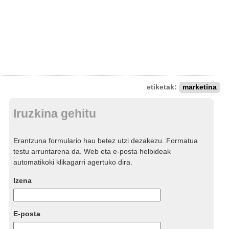
etiketak:
marketina
Iruzkina gehitu
Erantzuna formulario hau betez utzi dezakezu. Formatua
testu arruntarena da. Web eta e-posta helbideak
automatikoki klikagarri agertuko dira.
Izena
E-posta