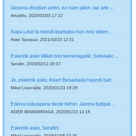
Gezurra dirudien arren, ez nuen jakin, iaz arte ...
Amatiño, 2023/02/03 17:22
Aupa Leia! Ia mendi-bueltatxo hori noiz eitten ...
Asier Sarasua, 2021/10/23 12:21
Eskerrik asko Mikel hire kemenagatik. Sekulako ...
Serafin, 2020/02/12 20:37
Jo, eskerrik asko, Asier! Besarkada haundi bat!
Mikel Lizarralde, 2020/01/23 19:29
Ederra irakaspena beste behin. Jarrera batipat. ...
ASIER IBAIBARRIAGA, 2020/01/23 14:18
Eskerrik asko, Serafin!
Mikel Lizarralde, 2019/11/08 07:25