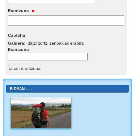
Erantzuna
Captcha
Galdera
:
Idatzi zortzi zenbakiak erabiliz
Erantzuna
:
BIDEAN . . .