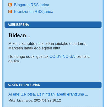
Blogaren RSS jarioa
Erantzunen RSS jarioa
AURKEZPENA
Bidean...
Mikel Lizarralde naiz, 80an jaiotako eibartarra.
Marketin lanak edo egiten ditut.
Hemengo eduki guztiak
CC-BY-NC-SA
lizentzia
dauka.
AZKEN ERANTZUNAK
Ai ene! Ze lotsa. Ez nintzan jabetu erantzuna ...
Mikel Lizarralde, 2024/01/22 18:12