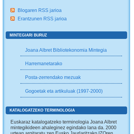
Blogaren RSS jarioa
Erantzunen RSS jarioa
MINTEGIARI BURUZ
Joana Albret Bibliotekonomia Mintegia
Harremanetarako
Posta-zerrendako mezuak
Gogoetak eta artikuluak (1997-2000)
KATALOGATZEKO TERMINOLOGIA
Euskaraz katalogatzeko terminologia Joana Albret
mintegikideen ahaleginez egindako lana da. 2000
urtean argitaratu zen Eusko Jaurlaritzako IZOren