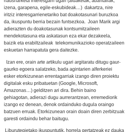
hausnarketa interesgarri ugari (aldaketak, abantailak,
izena, garapena, egile-eskubideak…) dakartza, nire
iritziz interesgarrienetariko bat doakotasunari buruzkoa
da, ikuspuntu berria bezain funtsezkoa. Joan Marik argi
adierazten du doakotasunak kontsumitzaileen
mendekotasuna eta askatasun eza ekar dezakeela,
baizik eta erabiltzaileak telekomunikazioko operatzaileen
eskuetan harrapatuta gera daitezke.
Izan ere, orain arte artikulu ugari argitaratu ditugu gaur-
gaurko egoera salatzeko, bada agintarien alferkeriei
esker etorkizunean errentagarriak izango diren proiektu
digitalak esku pribatuetan (Google, Microsoft,
Amazonas…) gelditzen ari dira. Behin baino
gehiagotan, adierazi dugu aurrerantzean, erremediorik
izango ez denean, denok ordainduko dugula oraingo
batzuen erruak. Etorkizunean orain doain diren zerbitzuak
garesti ordaindu behar baitugu.
Liburutegietako ikuspuntutik, horrela gertatzeak ez dauka