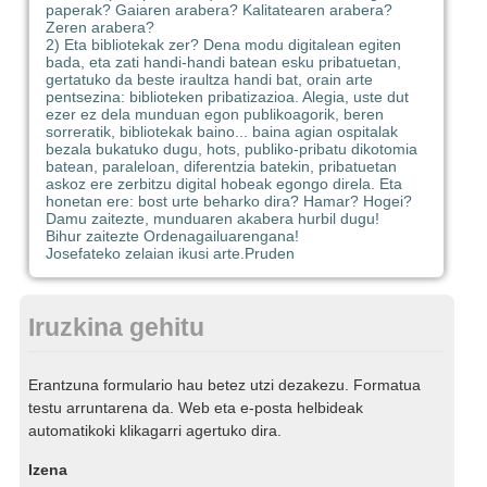
paperak? Gaiaren arabera? Kalitatearen arabera?
Zeren arabera?
2) Eta bibliotekak zer? Dena modu digitalean egiten
bada, eta zati handi-handi batean esku pribatuetan,
gertatuko da beste iraultza handi bat, orain arte
pentsezina: biblioteken pribatizazioa. Alegia, uste dut
ezer ez dela munduan egon publikoagorik, beren
sorreratik, bibliotekak baino... baina agian ospitalak
bezala bukatuko dugu, hots, publiko-pribatu dikotomia
batean, paraleloan, diferentzia batekin, pribatuetan
askoz ere zerbitzu digital hobeak egongo direla. Eta
honetan ere: bost urte beharko dira? Hamar? Hogei?
Damu zaitezte, munduaren akabera hurbil dugu!
Bihur zaitezte Ordenagailuarengana!
Josefateko zelaian ikusi arte.
Pruden
Iruzkina gehitu
Erantzuna formulario hau betez utzi dezakezu. Formatua
testu arruntarena da. Web eta e-posta helbideak
automatikoki klikagarri agertuko dira.
Izena