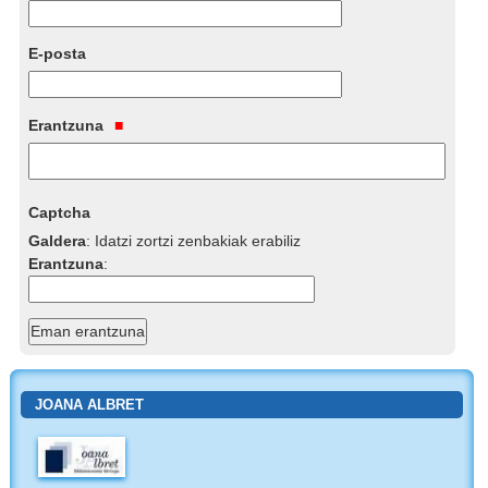
E-posta
Erantzuna
Captcha
Galdera
:
Idatzi zortzi zenbakiak erabiliz
Erantzuna
:
JOANA ALBRET