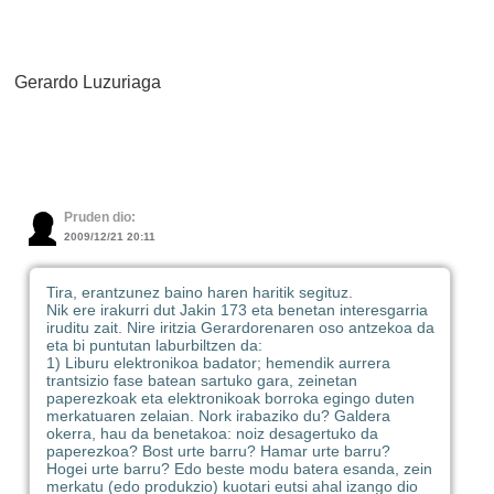
Gerardo Luzuriaga
Pruden dio:
2009/12/21 20:11
Tira, erantzunez baino haren haritik segituz.
Nik ere irakurri dut Jakin 173 eta benetan interesgarria
iruditu zait. Nire iritzia Gerardorenaren oso antzekoa da
eta bi puntutan laburbiltzen da:
1) Liburu elektronikoa badator; hemendik aurrera
trantsizio fase batean sartuko gara, zeinetan
paperezkoak eta elektronikoak borroka egingo duten
merkatuaren zelaian. Nork irabaziko du? Galdera
okerra, hau da benetakoa: noiz desagertuko da
paperezkoa? Bost urte barru? Hamar urte barru?
Hogei urte barru? Edo beste modu batera esanda, zein
merkatu (edo produkzio) kuotari eutsi ahal izango dio