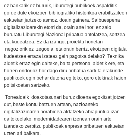
ez hankarik ez bururik, liburutegi publikoek aspalditik
gorde dute ekoizpen bibliografiko historikoa erabiltzaileen
eskuetan jartzeko asmoz, doain gainera. Salbuespena
digitalizazioarekin etorri da, orain arte inori ez zaio
bururatu Liburutegi Nazional pribatua antolatzea, sortzea
eta kudeatzea. Ez da izango, proiektu honetan
negoziorik ez zegoela, eta orain berriz, ekoizpen digitala
kudeatzea erraza izateaz gain pagotxa delako? Teknika
aldetik erraz egin daiteke, baita pertsonal aldetik ere, eta
horren ondorioz hor dago diru pribatua sartuta erakunde
publikoek egin behar dutena egiteko, gero etekinak haien
poltsikoetan sartzeko.
Torrealdaik doakotasunari buruz dioena egokitzat jotzen
dut, beste kontu batzuen artean, nazioarteko
digitalizazioaren norabidea aldatzeko abiapuntua izan
daitekeelako, modernidadearen izenean orain arte
izandako zerbitzu publikoak enpresa pribatuen eskuetan
uzten ari baikara.