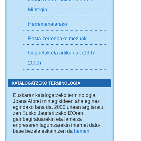
Mintegia
Harremanetarako
Posta-zerrendako mezuak
Gogoetak eta artikuluak (1997-
2000)
KATALOGATZEKO TERMINOLOGIA
Euskaraz katalogatzeko terminologia
Joana Albret mintegikideen ahaleginez
egindako lana da. 2000 urtean argitaratu
zen Eusko Jaurlaritzako IZOren
gainbegiratuarekin eta Iametza
enpresaren laguntzarekin internet datu-
base bezala eskaintzen da
hemen
.