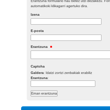
Erantzuna formulario hau betez utzi dezakezu. Fo
automatikoki klikagarri agertuko dira.
Izena
E-posta
Erantzuna
Captcha
Galdera
:
Idatzi zortzi zenbakiak erabiliz
Erantzuna
: