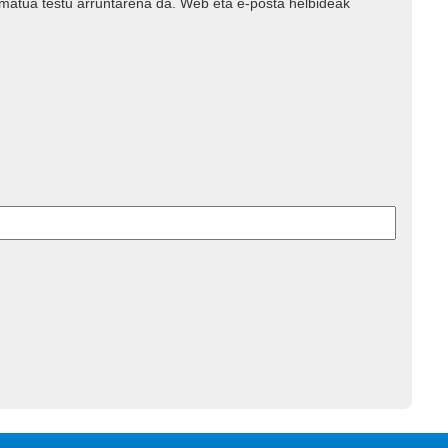
rmatua testu arruntarena da. Web eta e-posta helbideak