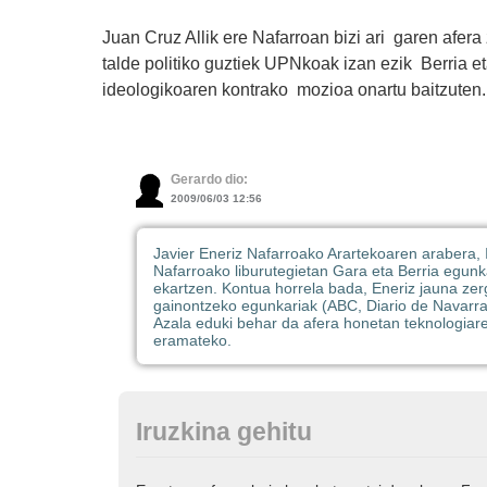
Juan Cruz Allik ere Nafarroan bizi ari garen afera 
talde politiko guztiek UPNkoak izan ezik Berria et
ideologikoaren kontrako mozioa onartu baitzuten.
Gerardo dio:
2009/06/03 12:56
Javier Eneriz Nafarroako Arartekoaren arabera, 
Nafarroako liburutegietan Gara eta Berria egun
ekartzen. Kontua horrela bada, Eneriz jauna zerg
gainontzeko egunkariak (ABC, Diario de Navarra.
Azala eduki behar da afera honetan teknologiar
eramateko.
Iruzkina gehitu