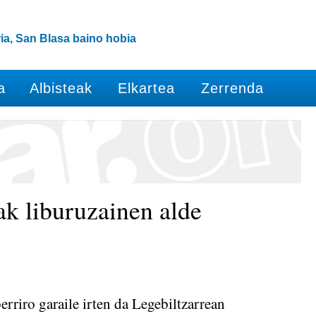
ia, San Blasa baino hobia
a
Albisteak
Elkartea
Zerrenda
ak liburuzainen alde
rriro garaile irten da Legebiltzarrean