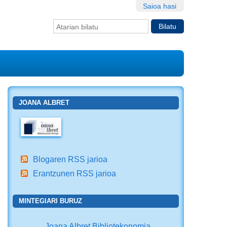
Saioa hasi
Bilatu atarian
Bilaketa
aurreratua…
JOANA ALBRET
Blogaren RSS jarioa
Erantzunen RSS jarioa
MINTEGIARI BURUZ
Joana Albret Bibliotekonomia