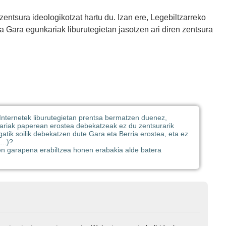
zentsura ideologikotzat hartu du. Izan ere, Legebiltzarreko
a Gara egunkariak liburutegietan jasotzen ari diren zentsura
Internetek liburutegietan prentsa bermatzen duenez,
kariak paperean erostea debekatzeak ez du zentsurarik
atik soilik debekatzen dute Gara eta Berria erostea, eta ez
..)?
en garapena erabiltzea honen erabakia alde batera