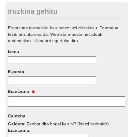
Iruzkina gehitu
Erantzuna formulario hau betez utzi dezakezu. Formatua
testu arruntarena da. Web eta e-posta helbideak
automatikoki klikagarri agertuko dira.
Izena
E-posta
Erantzuna
Captcha
Galdera
:
Zenbat dira hogei ken bi? (idatzi zenbakiz)
Erantzuna
: