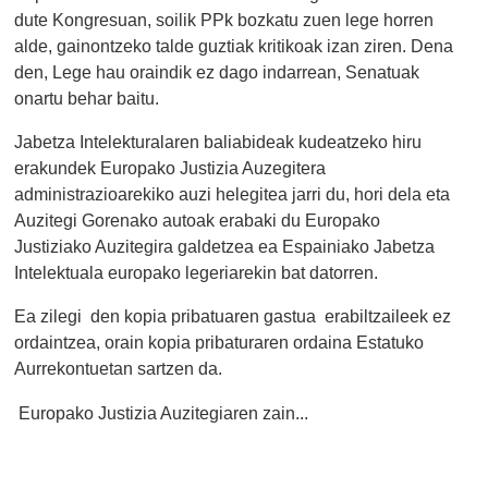
dute Kongresuan, soilik PPk bozkatu zuen lege horren
alde, gainontzeko talde guztiak kritikoak izan ziren. Dena
den, Lege hau oraindik ez dago indarrean, Senatuak
onartu behar baitu.
Jabetza Intelekturalaren baliabideak kudeatzeko hiru
erakundek Europako Justizia Auzegitera
administrazioarekiko auzi helegitea jarri du, hori dela eta
Auzitegi Gorenako autoak erabaki du Europako
Justiziako Auzitegira galdetzea ea Espainiako Jabetza
Intelektuala europako legeriarekin bat datorren.
Ea zilegi den kopia pribatuaren gastua erabiltzaileek ez
ordaintzea, orain kopia pribaturaren ordaina Estatuko
Aurrekontuetan sartzen da.
Europako Justizia Auzitegiaren zain...