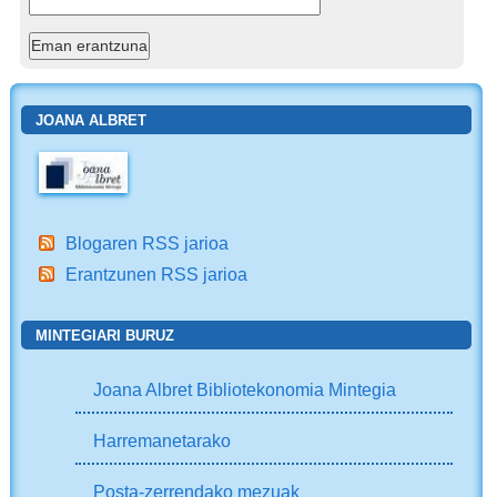
JOANA ALBRET
Blogaren RSS jarioa
Erantzunen RSS jarioa
MINTEGIARI BURUZ
Joana Albret Bibliotekonomia Mintegia
Harremanetarako
Posta-zerrendako mezuak