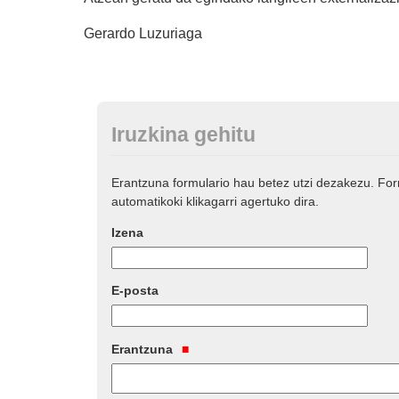
Gerardo Luzuriaga
Iruzkina gehitu
Erantzuna formulario hau betez utzi dezakezu. Fo
automatikoki klikagarri agertuko dira.
Izena
E-posta
Erantzuna