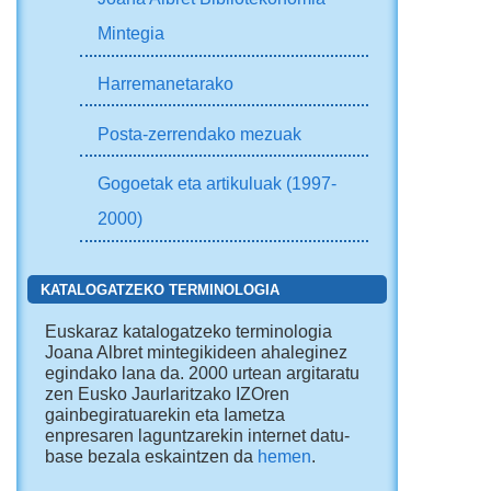
Mintegia
Harremanetarako
Posta-zerrendako mezuak
Gogoetak eta artikuluak (1997-
2000)
KATALOGATZEKO TERMINOLOGIA
Euskaraz katalogatzeko terminologia
Joana Albret mintegikideen ahaleginez
egindako lana da. 2000 urtean argitaratu
zen Eusko Jaurlaritzako IZOren
gainbegiratuarekin eta Iametza
enpresaren laguntzarekin internet datu-
base bezala eskaintzen da
hemen
.