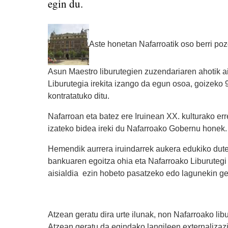
egin du.
Aste honetan Nafarroatik oso berri pozg
Asun Maestro liburutegien zuzendariaren ahotik a
Liburutegia irekita izango da egun osoa, goizeko 
kontratatuko ditu.
Nafarroan eta batez ere Iruinean XX. kulturako err
izateko bidea ireki du Nafarroako Gobernu honek.
Hemendik aurrera iruindarrek aukera edukiko dute
bankuaren egoitza ohia eta Nafarroako Liburutegi 
aisialdia ezin hobeto pasatzeko edo lagunekin ge
Atzean geratu dira urte ilunak, non Nafarroako lib
Atzean geratu da egindako langileen externalizaz