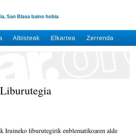
ia, San Blasa baino hobia
a
Albisteak
Elkartea
Zerrenda
 Liburutegia
 Iruineko liburutegirik enblematikoaren alde