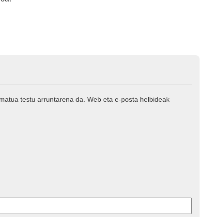
rmatua testu arruntarena da. Web eta e-posta helbideak