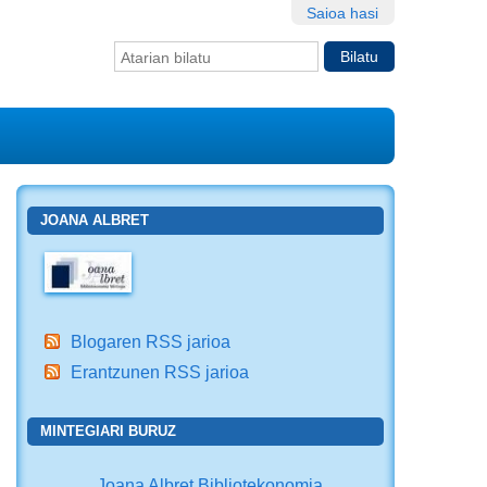
Saioa hasi
Bilatu atarian
Bilaketa
aurreratua…
JOANA ALBRET
Blogaren RSS jarioa
Erantzunen RSS jarioa
MINTEGIARI BURUZ
Joana Albret Bibliotekonomia