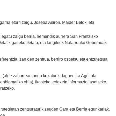
arria etorri zaigu. Joseba Asiron, Maider Beloki eta
ilegatu zaigu berria, hemendik aurrera San Frantzisko
9etatik gaueko 9etara, eta langileek Nafarroako Gobernuak
eferentzia izan den zentrua, berriro ospetsu eta entzutetsua
, (alde zaharrean ondo kokaturik dagoen La Agrícola
enblematiko ohia), ikasteko, edozein informazio jasotzeko,
ratzeko.
urutegietan zentsuraturik zeuden Gara eta Berria egunkariak.
ioa.