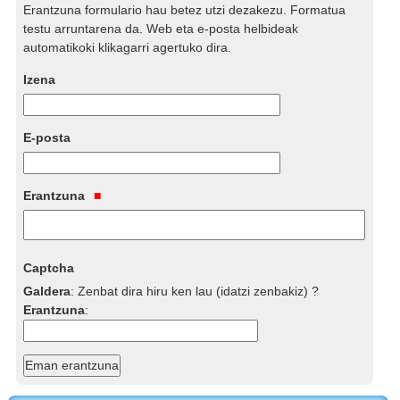
Erantzuna formulario hau betez utzi dezakezu. Formatua
testu arruntarena da. Web eta e-posta helbideak
automatikoki klikagarri agertuko dira.
Izena
E-posta
Erantzuna
Captcha
Galdera
:
Zenbat dira hiru ken lau (idatzi zenbakiz) ?
Erantzuna
: