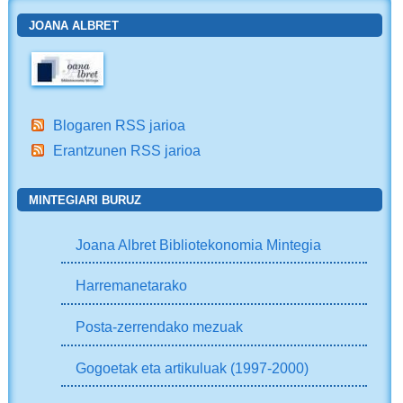
JOANA ALBRET
Blogaren RSS jarioa
Erantzunen RSS jarioa
MINTEGIARI BURUZ
Joana Albret Bibliotekonomia Mintegia
Harremanetarako
Posta-zerrendako mezuak
Gogoetak eta artikuluak (1997-2000)