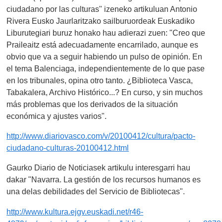
ciudadano por las culturas" izeneko artikuluan Antonio
Rivera Eusko Jaurlaritzako sailburuordeak Euskadiko
Liburutegiari buruz honako hau adierazi zuen: "Creo que
Praileaitz está adecuadamente encarrilado, aunque es
obvio que va a seguir habiendo un pulso de opinión. En
el tema Balenciaga, independientemente de lo que pase
en los tribunales, opina otro tanto. ¿Biblioteca Vasca,
Tabakalera, Archivo Histórico...? En curso, y sin muchos
más problemas que los derivados de la situación
económica y ajustes varios".
http://www.diariovasco.com/v/20100412/cultura/pacto-
ciudadano-culturas-20100412.html
Gaurko Diario de Noticiasek artikulu interesgarri hau
dakar "Navarra. La gestión de los recursos humanos es
una delas debilidades del Servicio de Bibliotecas".
http://www.kultura.ejgv.euskadi.net/r46-