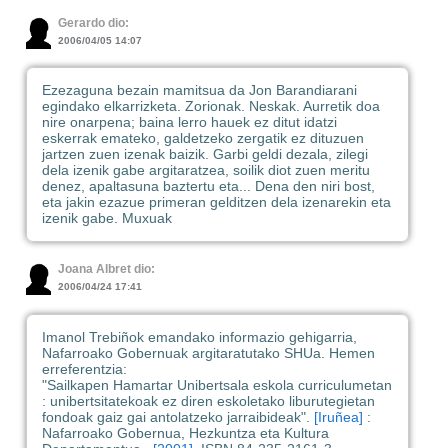
Gerardo dio:
2006/04/05 14:07
Ezezaguna bezain mamitsua da Jon Barandiarani
egindako elkarrizketa. Zorionak. Neskak. Aurretik doa
nire onarpena; baina lerro hauek ez ditut idatzi
eskerrak emateko, galdetzeko zergatik ez dituzuen
jartzen zuen izenak baizik. Garbi geldi dezala, zilegi
dela izenik gabe argitaratzea, soilik diot zuen meritu
denez, apaltasuna baztertu eta... Dena den niri bost,
eta jakin ezazue primeran gelditzen dela izenarekin eta
izenik gabe. Muxuak
Joana Albret dio:
2006/04/24 17:41
Imanol Trebiñok emandako informazio gehigarria,
Nafarroako Gobernuak argitaratutako SHUa. Hemen
erreferentzia:
"Sailkapen Hamartar Unibertsala eskola curriculumetan
: unibertsitatekoak ez diren eskoletako liburutegietan
fondoak gaiz gai antolatzeko jarraibideak".
[Iruñea]
:
Nafarroako Gobernua, Hezkuntza eta Kultura