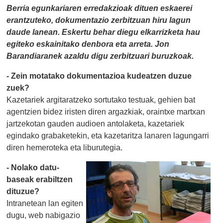
Berria
egunkariaren erredakzioak dituen eskaerei
erantzuteko, dokumentazio zerbitzuan hiru lagun
daude lanean. Eskertu behar diegu elkarrizketa hau
egiteko eskainitako denbora eta arreta. Jon
Barandiaranek azaldu digu zerbitzuari buruzkoak.
- Zein motatako dokumentazioa kudeatzen duzue
zuek?
Kazetariek argitaratzeko sortutako testuak, gehien bat
agentzien bidez iristen diren argazkiak, oraintxe martxan
jartzekotan gauden audioen antolaketa, kazetariek
egindako grabaketekin, eta kazetaritza lanaren lagungarri
diren hemeroteka eta liburutegia.
- Nolako datu-
baseak erabiltzen
dituzue?
Intranetean lan egiten
dugu, web nabigazio