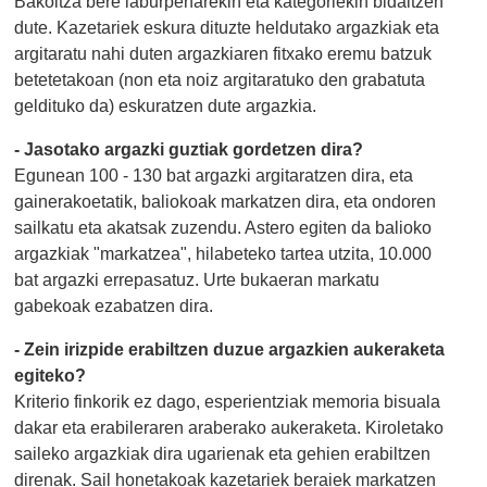
Bakoitza bere laburpenarekin eta kategoriekin bidaltzen
dute. Kazetariek eskura dituzte heldutako argazkiak eta
argitaratu nahi duten argazkiaren fitxako eremu batzuk
betetetakoan (non eta noiz argitaratuko den grabatuta
geldituko da) eskuratzen dute argazkia.
- Jasotako argazki guztiak gordetzen dira?
Egunean 100 - 130 bat argazki argitaratzen dira, eta
gainerakoetatik, baliokoak markatzen dira, eta ondoren
sailkatu eta akatsak zuzendu. Astero egiten da balioko
argazkiak "markatzea", hilabeteko tartea utzita, 10.000
bat argazki errepasatuz. Urte bukaeran markatu
gabekoak ezabatzen dira.
- Zein irizpide erabiltzen duzue argazkien aukeraketa
egiteko?
Kriterio finkorik ez dago, esperientziak memoria bisuala
dakar eta erabileraren araberako aukeraketa. Kiroletako
saileko argazkiak dira ugarienak eta gehien erabiltzen
direnak. Sail honetakoak kazetariek beraiek markatzen