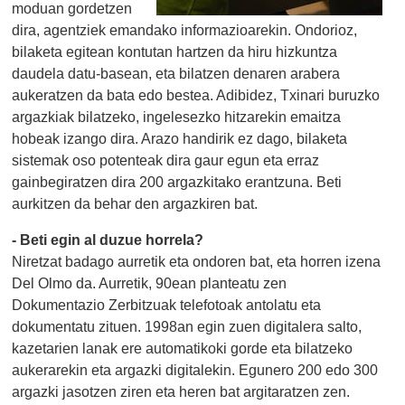
moduan gordetzen
dira, agentziek emandako informazioarekin. Ondorioz,
bilaketa egitean kontutan hartzen da hiru hizkuntza
daudela datu-basean, eta bilatzen denaren arabera
aukeratzen da bata edo bestea. Adibidez, Txinari buruzko
argazkiak bilatzeko, ingelesezko hitzarekin emaitza
hobeak izango dira. Arazo handirik ez dago, bilaketa
sistemak oso potenteak dira gaur egun eta erraz
gainbegiratzen dira 200 argazkitako erantzuna. Beti
aurkitzen da behar den argazkiren bat.
- Beti egin al duzue horrela?
Niretzat badago aurretik eta ondoren bat, eta horren izena
Del Olmo da. Aurretik, 90ean planteatu zen
Dokumentazio Zerbitzuak telefotoak antolatu eta
dokumentatu zituen. 1998an egin zuen digitalera salto,
kazetarien lanak ere automatikoki gorde eta bilatzeko
aukerarekin eta argazki digitalekin. Egunero 200 edo 300
argazki jasotzen ziren eta heren bat argitaratzen zen.