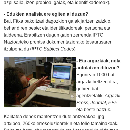
azpi saila, izen propioa, gaiak, eta identifikadoreak).
- Edukien analisia ere egiten al duzue?
Bai. Fitxa bakoitzari dagozkion gaiak jartzen zaizkio,
behar diren beste; eta identifikadoreak, pertsona eta
taldeena. Erabiltzen dugun gaien zerrenda IPTC
Nazioarteko prentsa dokumentaziorako tesaurusaren
itzulpena da (
IPTC Subject Codes
)
- Eta argazkiak, nola
antolatzen dituzue?
Egunean 1000 bat
argazki heltzen dira,
gehien bat
agentzietatik,
Argazki
Press
,
Journal
,
EFE
eta beste batzuk.
Kalitatea denek mantentzen dute antzerakoa, jpg
artxiboa, 260ko erresoluzioarekin eta folio tamainakoak.