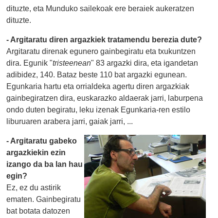
dituzte, eta Munduko sailekoak ere beraiek aukeratzen
dituzte.
- Argitaratu diren argazkiek tratamendu berezia dute?
Argitaratu direnak egunero gainbegiratu eta txukuntzen
dira. Egunik "
tristeenean
" 83 argazki dira, eta igandetan
adibidez, 140. Bataz beste 110 bat argazki egunean.
Egunkaria hartu eta orrialdeka agertu diren argazkiak
gainbegiratzen dira, euskarazko aldaerak jarri, laburpena
ondo duten begiratu, leku izenak Egunkaria-ren estilo
liburuaren arabera jarri, gaiak jarri, ...
- Argitaratu gabeko
argazkiekin ezin
izango da ba lan hau
egin?
Ez, ez du astirik
ematen. Gainbegiratu
bat botata datozen