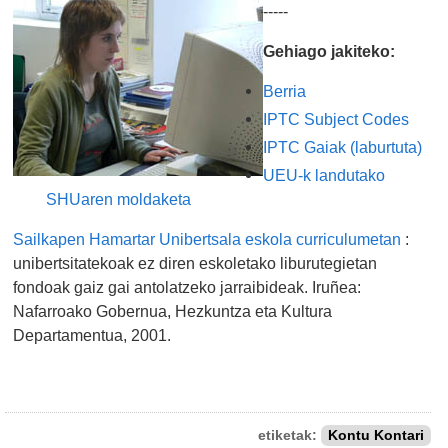
-----
Gehiago jakiteko:
Berria
IPTC Subject Codes
IPTC Gaiak (laburtuta)
UEU-k landutako
SHUaren moldaketa
Sailkapen Hamartar Unibertsala eskola curriculumetan
:
unibertsitatekoak ez diren eskoletako liburutegietan
fondoak gaiz gai antolatzeko jarraibideak. Iruñea:
Nafarroako Gobernua, Hezkuntza eta Kultura
Departamentua, 2001.
etiketak:
Kontu Kontari