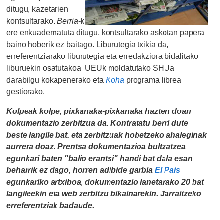
ditugu, kazetarien
kontsultarako.
Berria
-k
ere enkuadernatuta ditugu, kontsultarako askotan papera
baino hoberik ez baitago. Liburutegia txikia da,
erreferentziarako liburutegia eta erredakziora bidalitako
liburuekin osatutakoa. UEUk moldatutako SHUa
darabilgu kokapenerako eta
Koha
programa librea
gestiorako.
Kolpeak kolpe, pixkanaka-pixkanaka hazten doan
dokumentazio zerbitzua da. Kontratatu berri dute
beste langile bat, eta zerbitzuak hobetzeko ahaleginak
aurrera doaz. Prentsa dokumentazioa bultzatzea
egunkari baten "
balio erantsi
" handi bat dala esan
beharrik ez dago, horren adibide garbia
El Pais
egunkariko artxiboa, dokumentazio lanetarako 20 bat
langileekin eta web zerbitzu bikainarekin. Jarraitzeko
erreferentziak badaude.