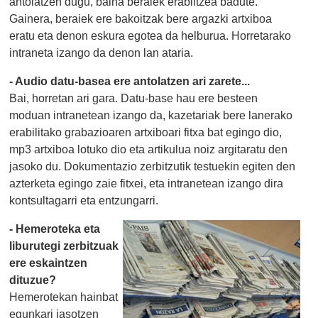
antolatzen dugu, baina beraiek erabiltzea badute.
Gainera, beraiek ere bakoitzak bere argazki artxiboa
eratu eta denon eskura egotea da helburua. Horretarako
intraneta izango da denon lan ataria.
- Audio datu-basea ere antolatzen ari zarete...
Bai, horretan ari gara. Datu-base hau ere besteen
moduan intranetean izango da, kazetariak bere lanerako
erabilitako grabazioaren artxiboari fitxa bat egingo dio,
mp3 artxiboa lotuko dio eta artikulua noiz argitaratu den
jasoko du. Dokumentazio zerbitzutik testuekin egiten den
azterketa egingo zaie fitxei, eta intranetean izango dira
kontsultagarri eta entzungarri.
- Hemeroteka eta
liburutegi zerbitzuak
ere eskaintzen
dituzue?
Hemerotekan hainbat
egunkari jasotzen