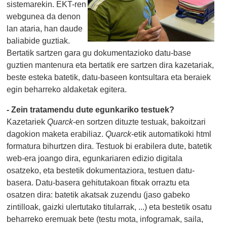
sistemarekin. EKT-ren
webgunea da denon
lan ataria, han daude
baliabide guztiak.
Bertatik sartzen gara gu dokumentazioko datu-base
guztien mantenura eta bertatik ere sartzen dira kazetariak,
beste esteka batetik, datu-baseen kontsultara eta beraiek
egin beharreko aldaketak egitera.
- Zein tratamendu dute egunkariko testuek?
Kazetariek
Quarck
-en sortzen dituzte testuak, bakoitzari
dagokion maketa erabiliaz.
Quarck
-etik automatikoki html
formatura bihurtzen dira. Testuok bi erabilera dute, batetik
web-era joango dira, egunkariaren edizio digitala
osatzeko, eta bestetik dokumentaziora, testuen datu-
basera. Datu-basera gehitutakoan fitxak orraztu eta
osatzen dira: batetik akatsak zuzendu (jaso gabeko
zintilloak, gaizki ulertutako titularrak, ...) eta bestetik osatu
beharreko eremuak bete (testu mota, infogramak, saila,