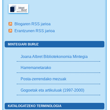
Blogaren RSS jarioa
Erantzunen RSS jarioa
MINTEGIARI BURUZ
Joana Albret Bibliotekonomia Mintegia
Harremanetarako
Posta-zerrendako mezuak
Gogoetak eta artikuluak (1997-2000)
KATALOGATZEKO TERMINOLOGIA