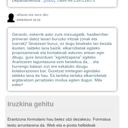
Departamentua ,
[2001]
. ISBN 84-235-2161-3
oihana eta nere dio:
2006/04/19 16:32
Gerardo, eskerrik asko zure mezuagatik, hasiberritan
primeran datoz lanari buruzko iritziak (onak eta
txarrak)! Sinatzeari buruz, ez dugu binakako lan bezala
ikusten, taldeko lana baizik: elkarrizketak egiteko
proposamenak eta kontaktuak askoren artean egin
ditugu, gure lanorduen "egokitzapena" egiteko
Arantzaren laguntasuna ezin bestekoa da,... eta
hurrengo batean zuri ere eskatuko dizugu
kolaborazioren bat. Guretzat mintegian egindako
taldeko lana da hau. Ea tarteka-tarteka elkarrizketak
argitaratzen jarraitzeko modua egiten dugun. Mila
esker!
Iruzkina gehitu
Erantzuna formulario hau betez utzi dezakezu. Formatua
testu arruntarena da. Web eta e-posta helbideak