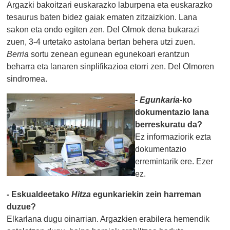
Argazki bakoitzari euskarazko laburpena eta euskarazko
tesaurus baten bidez gaiak ematen zitzaizkion. Lana
sakon eta ondo egiten zen. Del Olmok dena bukarazi
zuen, 3-4 urtetako astolana bertan behera utzi zuen.
Berria
sortu zenean egunean egunekoari erantzun
beharra eta lanaren sinplifikazioa etorri zen. Del Olmoren
sindromea.
-
Egunkaria
-ko
dokumentazio lana
berreskuratu da?
Ez informaziorik ezta
dokumentazio
erremintarik ere. Ezer
ez.
- Eskualdeetako
Hitza
egunkariekin zein harreman
duzue?
Elkarlana dugu oinarrian. Argazkien erabilera hemendik