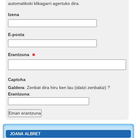
automatikoki klikagarri agertuko dira.
Izena
E-posta
Erantzuna
Captcha
Galdera
:
Zenbat dira hiru ken lau (idatzi zenbakiz) ?
Erantzuna
:
JOANA ALBRET