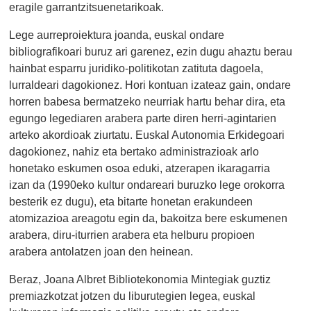
eragile garrantzitsuenetarikoak.
Lege aurreproiektura joanda, euskal ondare
bibliografikoari buruz ari garenez, ezin dugu ahaztu berau
hainbat esparru juridiko-politikotan zatituta dagoela,
lurraldeari dagokionez. Hori kontuan izateaz gain, ondare
horren babesa bermatzeko neurriak hartu behar dira, eta
egungo legediaren arabera parte diren herri-agintarien
arteko akordioak ziurtatu. Euskal Autonomia Erkidegoari
dagokionez, nahiz eta bertako administrazioak arlo
honetako eskumen osoa eduki, atzerapen ikaragarria
izan da (1990eko kultur ondareari buruzko lege orokorra
besterik ez dugu), eta bitarte honetan erakundeen
atomizazioa areagotu egin da, bakoitza bere eskumenen
arabera, diru-iturrien arabera eta helburu propioen
arabera antolatzen joan den heinean.
Beraz, Joana Albret Bibliotekonomia Mintegiak guztiz
premiazkotzat jotzen du liburutegien legea, euskal