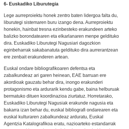
6- Euskadiko Liburutegia
Lege aurreproiektu honek zentro baten lidergoa falta du,
liburutegi sistemaren buru izango dena. Aurreproiektu
honekin, hainbat tresna ezinbesteko erakundeen arteko
balizko borondatearen eta elkarlanaren menpe geldituko
dira. Euskadiko Liburutegi Nagusiari dagozkion
eginbeharrak sakabanatuta geldituko dira aurrerantzean
ere zenbait erakunderen artean.
Euskal ondare bibliografikoaren defentsa eta
zabalkundeaz ari garen heinean, EAE barruan ere
akordioak gauzatu behar dira, inongo erakunderi
protagonismo eta ardurarik kendu gabe, baina helburuak
bermatuko dituen koordinazioa ziurtatuz. Horretarako,
Euskadiko Liburutegi Nagusiak erakunde nagusia eta
bakarra izan behar du, euskal bibliografi ondarearen eta
euskal kulturaren zabalkundeaz arduratu, Euskal
Agentzia Katalografikoa eratu, nazioarteko estandarrak