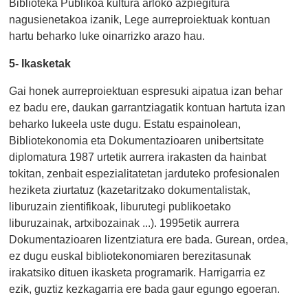
Biblioteka Publikoa kultura arloko azpiegitura
nagusienetakoa izanik, Lege aurreproiektuak kontuan
hartu beharko luke oinarrizko arazo hau.
5- Ikasketak
Gai honek aurreproiektuan espresuki aipatua izan behar
ez badu ere, daukan garrantziagatik kontuan hartuta izan
beharko lukeela uste dugu. Estatu espainolean,
Bibliotekonomia eta Dokumentazioaren unibertsitate
diplomatura 1987 urtetik aurrera irakasten da hainbat
tokitan, zenbait espezialitatetan jarduteko profesionalen
heziketa ziurtatuz (kazetaritzako dokumentalistak,
liburuzain zientifikoak, liburutegi publikoetako
liburuzainak, artxibozainak ...). 1995etik aurrera
Dokumentazioaren lizentziatura ere bada. Gurean, ordea,
ez dugu euskal bibliotekonomiaren berezitasunak
irakatsiko dituen ikasketa programarik. Harrigarria ez
ezik, guztiz kezkagarria ere bada gaur egungo egoeran.