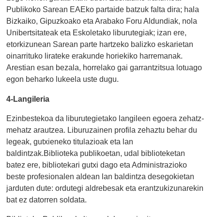
Publikoko Sarean EAEko partaide batzuk falta dira; hala
Bizkaiko, Gipuzkoako eta Arabako Foru Aldundiak, nola
Unibertsitateak eta Eskoletako liburutegiak; izan ere,
etorkizunean Sarean parte hartzeko balizko eskarietan
oinarrituko lirateke erakunde horiekiko harremanak.
Arestian esan bezala, horrelako gai garrantzitsua lotuago
egon beharko lukeela uste dugu.
4-Langileria
Ezinbestekoa da liburutegietako langileen egoera zehatz-
mehatz arautzea. Liburuzainen profila zehaztu behar du
legeak, gutxieneko titulazioak eta lan
baldintzak.Biblioteka publikoetan, udal biblioteketan
batez ere, bibliotekari gutxi dago eta Administrazioko
beste profesionalen aldean lan baldintza desegokietan
jarduten dute: ordutegi aldrebesak eta erantzukizunarekin
bat ez datorren soldata.