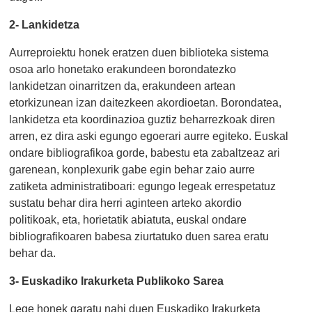
2- Lankidetza
Aurreproiektu honek eratzen duen biblioteka sistema
osoa arlo honetako erakundeen borondatezko
lankidetzan oinarritzen da, erakundeen artean
etorkizunean izan daitezkeen akordioetan. Borondatea,
lankidetza eta koordinazioa guztiz beharrezkoak diren
arren, ez dira aski egungo egoerari aurre egiteko. Euskal
ondare bibliografikoa gorde, babestu eta zabaltzeaz ari
garenean, konplexurik gabe egin behar zaio aurre
zatiketa administratiboari: egungo legeak errespetatuz
sustatu behar dira herri aginteen arteko akordio
politikoak, eta, horietatik abiatuta, euskal ondare
bibliografikoaren babesa ziurtatuko duen sarea eratu
behar da.
3- Euskadiko Irakurketa Publikoko Sarea
Lege honek garatu nahi duen Euskadiko Irakurketa