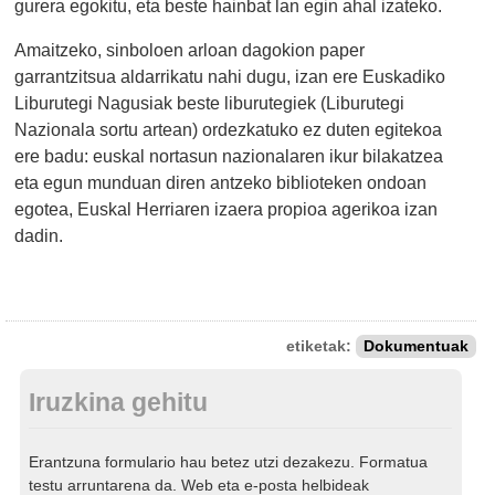
gurera egokitu, eta beste hainbat lan egin ahal izateko.
Amaitzeko, sinboloen arloan dagokion paper
garrantzitsua aldarrikatu nahi dugu, izan ere Euskadiko
Liburutegi Nagusiak beste liburutegiek (Liburutegi
Nazionala sortu artean) ordezkatuko ez duten egitekoa
ere badu: euskal nortasun nazionalaren ikur bilakatzea
eta egun munduan diren antzeko biblioteken ondoan
egotea, Euskal Herriaren izaera propioa agerikoa izan
dadin.
etiketak:
Dokumentuak
Iruzkina gehitu
Erantzuna formulario hau betez utzi dezakezu. Formatua
testu arruntarena da. Web eta e-posta helbideak