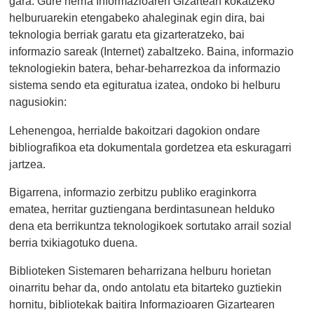
gara. Gure herria Informazioaren Gizartean kokatzeko
helburuarekin etengabeko ahaleginak egin dira, bai
teknologia berriak garatu eta gizarteratzeko, bai
informazio sareak (Internet) zabaltzeko. Baina, informazio
teknologiekin batera, behar-beharrezkoa da informazio
sistema sendo eta egituratua izatea, ondoko bi helburu
nagusiokin:
Lehenengoa, herrialde bakoitzari dagokion ondare
bibliografikoa eta dokumentala gordetzea eta eskuragarri
jartzea.
Bigarrena, informazio zerbitzu publiko eraginkorra
ematea, herritar guztiengana berdintasunean helduko
dena eta berrikuntza teknologikoek sortutako arrail sozial
berria txikiagotuko duena.
Biblioteken Sistemaren beharrizana helburu horietan
oinarritu behar da, ondo antolatu eta bitarteko guztiekin
hornitu, bibliotekak baitira Informazioaren Gizartearen