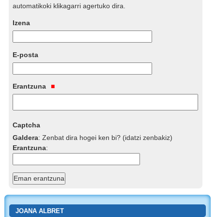
automatikoki klikagarri agertuko dira.
Izena
E-posta
Erantzuna
Captcha
Galdera
:
Zenbat dira hogei ken bi? (idatzi zenbakiz)
Erantzuna
:
JOANA ALBRET