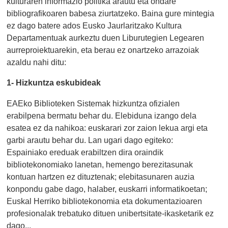
kulturaren informazio politika arautu eta ondare
bibliografikoaren babesa ziurtatzeko. Baina gure mintegia
ez dago batere ados Eusko Jaurlaritzako Kultura
Departamentuak aurkeztu duen Liburutegien Legearen
aurreproiektuarekin, eta berau ez onartzeko arrazoiak
azaldu nahi ditu:
1- Hizkuntza eskubideak
EAEko Biblioteken Sistemak hizkuntza ofizialen
erabilpena bermatu behar du. Elebiduna izango dela
esatea ez da nahikoa: euskarari zor zaion lekua argi eta
garbi arautu behar du. Lan ugari dago egiteko:
Espainiako ereduak erabiltzen dira oraindik
bibliotekonomiako lanetan, hemengo berezitasunak
kontuan hartzen ez dituztenak; elebitasunaren auzia
konpondu gabe dago, halaber, euskarri informatikoetan;
Euskal Herriko bibliotekonomia eta dokumentazioaren
profesionalak trebatuko dituen unibertsitate-ikasketarik ez
dago...