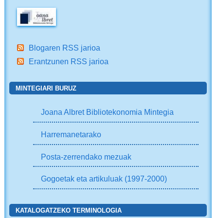
Blogaren RSS jarioa
Erantzunen RSS jarioa
MINTEGIARI BURUZ
Joana Albret Bibliotekonomia Mintegia
Harremanetarako
Posta-zerrendako mezuak
Gogoetak eta artikuluak (1997-2000)
KATALOGATZEKO TERMINOLOGIA