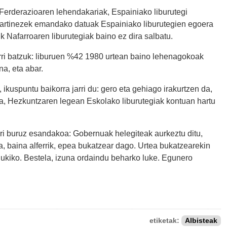
 Ferderazioaren lehendakariak, Espainiako liburutegi
. Martinezek emandako datuak Espainiako liburutegien egoera
k Nafarroaren liburutegiak baino ez dira salbatu.
ri batzuk: liburuen %42 1980 urtean baino lehenagokoak
na, eta abar.
ikuspuntu baikorra jarri du: gero eta gehiago irakurtzen da,
ra, Hezkuntzaren legean Eskolako liburutegiak kontuan hartu
 buruz esandakoa: Gobernuak helegiteak aurkeztu ditu,
da, baina alferrik, epea bukatzear dago. Urtea bukatzearekin
dukiko. Bestela, izuna ordaindu beharko luke. Egunero
etiketak:
Albisteak