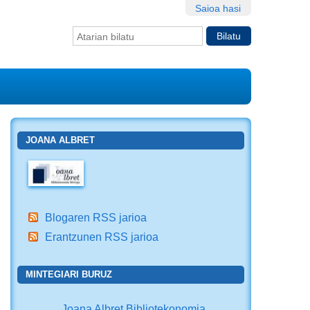
Saioa hasi
Bilatu atarian
Bilaketa
aurreratua…
JOANA ALBRET
Blogaren RSS jarioa
Erantzunen RSS jarioa
MINTEGIARI BURUZ
Joana Albret Bibliotekonomia