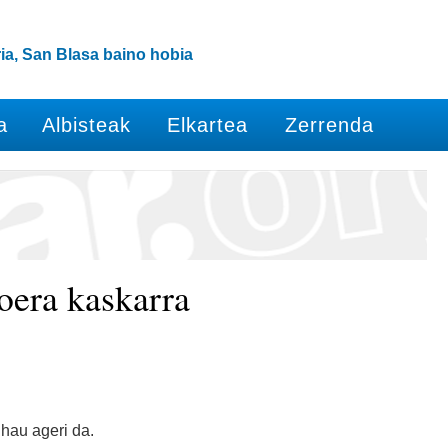
ia, San Blasa baino hobia
a
Albisteak
Elkartea
Zerrenda
oera kaskarra
 hau ageri da.