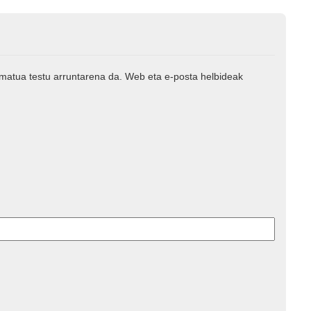
rmatua testu arruntarena da. Web eta e-posta helbideak