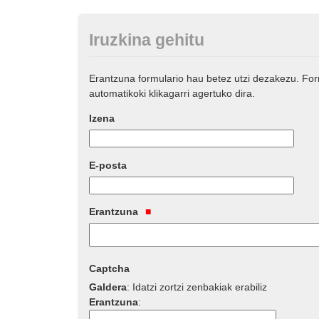
Iruzkina gehitu
Erantzuna formulario hau betez utzi dezakezu. Fo
automatikoki klikagarri agertuko dira.
Izena
E-posta
Erantzuna
Captcha
Galdera
:
Idatzi zortzi zenbakiak erabiliz
Erantzuna
: