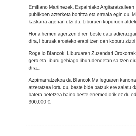
Emiliano Martinezek, Espainiako Argitaratzaileen
publikoen azterketa bortitza eta erreala egin du
kaskarra agerian utzi du. Liburuen kopuruen aldeti
Hona hemen agertzen diren beste datu adierazgar
dira, liburuak erosteko erabiltzen den kopuru ziztri
Rogelio Blancok, Liburuaren Zuzendari Orokorrak, 
gero eta liburu gehiago liburudendetan saltzen di
dira...
Azpimarratzekoa da Blancok Maileguaren kanonari
atzeratzea lortu du, beste bide batzuk ere saiatu 
batera betetzea baino beste erremediorik ez du e
300.000 €.