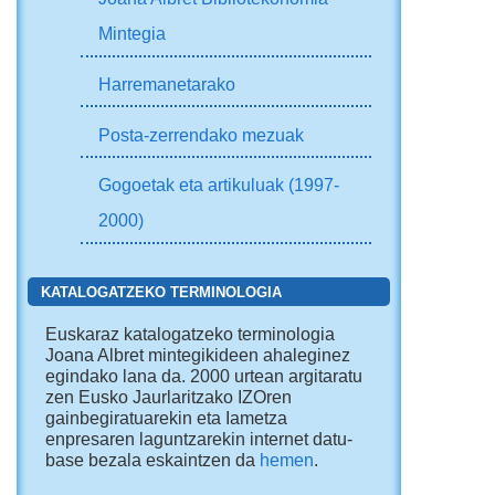
Mintegia
Harremanetarako
Posta-zerrendako mezuak
Gogoetak eta artikuluak (1997-
2000)
KATALOGATZEKO TERMINOLOGIA
Euskaraz katalogatzeko terminologia
Joana Albret mintegikideen ahaleginez
egindako lana da. 2000 urtean argitaratu
zen Eusko Jaurlaritzako IZOren
gainbegiratuarekin eta Iametza
enpresaren laguntzarekin internet datu-
base bezala eskaintzen da
hemen
.