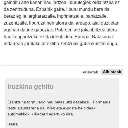
gainditu arte kanon hau jartzea liburutegiek ordaintzea ez
da zentzuduna. Ezbairik gabe, liburu mundu bera da,
beraz egile, argitaratzaile, inprimatzaile, banatzaile,
zuzentzaile, liburuzainen alorra da, areago, atal guztietan
agerian daude gabeziak. Pobreen ate joka ibiltzea afera
hau konpontzeko ez da irtenbidea. Europar Batasunak
indarrean jarritako direktiba zentzurik gabe ikusten dugu.
etiketak:
Albisteak
Iruzkina gehitu
Erantzuna formulario hau betez utzi dezakezu. Formatua
testu arruntarena da. Web eta e-posta helbideak
automatikoki klikagarri agertuko dira.
Izena