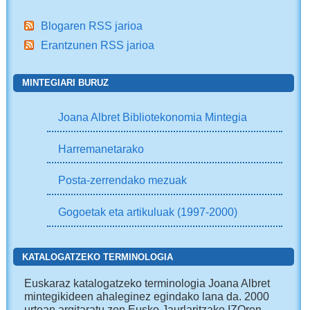
Blogaren RSS jarioa
Erantzunen RSS jarioa
MINTEGIARI BURUZ
Joana Albret Bibliotekonomia Mintegia
Harremanetarako
Posta-zerrendako mezuak
Gogoetak eta artikuluak (1997-2000)
KATALOGATZEKO TERMINOLOGIA
Euskaraz katalogatzeko terminologia Joana Albret
mintegikideen ahaleginez egindako lana da. 2000
urtean argitaratu zen Eusko Jaurlaritzako IZOren