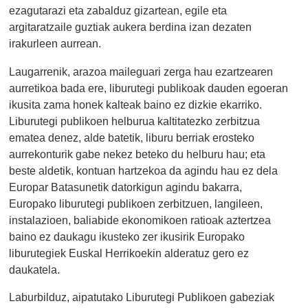
ezagutarazi eta zabalduz gizartean, egile eta
argitaratzaile guztiak aukera berdina izan dezaten
irakurleen aurrean.
Laugarrenik, arazoa maileguari zerga hau ezartzearen
aurretikoa bada ere, liburutegi publikoak dauden egoeran
ikusita zama honek kalteak baino ez dizkie ekarriko.
Liburutegi publikoen helburua kaltitatezko zerbitzua
ematea denez, alde batetik, liburu berriak erosteko
aurrekonturik gabe nekez beteko du helburu hau; eta
beste aldetik, kontuan hartzekoa da agindu hau ez dela
Europar Batasunetik datorkigun agindu bakarra,
Europako liburutegi publikoen zerbitzuen, langileen,
instalazioen, baliabide ekonomikoen ratioak aztertzea
baino ez daukagu ikusteko zer ikusirik Europako
liburutegiek Euskal Herrikoekin alderatuz gero ez
daukatela.
Laburbilduz, aipatutako Liburutegi Publikoen gabeziak