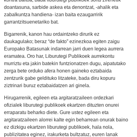
doantasuna, sarbide askea eta denontzat, -ahalik eta
zabalkuntza handiena- izan baita ezaugarririk
garrantzitsuenetariko bat.
Bigarrenik, kanon hau ordaintzeko dirurik ez
daukagulako; beraz “de fakto” ezinezkoa egiten zaigu
Europako Batasunak indarrean jarri duen legea aurrera
eramatea. Oro har, Liburutegi Publikoek aurrekontu
murriztu eta jakin batekin funtzionatzen dugu, aipatutako
zerga bete orduko afera honen gaineko eztabaida
zentzurik gabe geldituko litzateke, bada diru kopuru
ziztrinari buruz eztabaidatzen ari ginela.
Hirugarrenik, egileen eta argitaratzaileen ordezkari
ofizialek liburutegi publikoek ekartzen dituzten onurei
erraparatu beharko diete. Gure ustez egileen eta
argitaratzaileen alorrei kalte egin beharrean onurak baino
ez dizkigu ekartzen liburutegi publikoek, hala nola,
publizitatea eginez, irakurketa bultzatuz, euren lanak