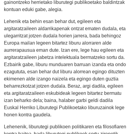
gainontzeko herrietako liburutegi publikoetako baldintzak
kontuan eduki gabe, alegia.
Lehenik eta behin esan behar dut, egileen eta
argitaratzaileen aldarrikapenak ontzat ematen dudala, eta
ulegarritzat jotzen dudala horien jarrera, bada behingoz
Europa mailan legeen bitartez liburu alorraren alde
aurrerapausua eman dute. Izan ere, lege hau egileen eta
argitaratzaileen jabetza intelektuala bermatzeko sortu da.
Ezbairik gabe, liburu munduaren barruan izanda eta ondo
ezagututa, esan behar dut liburu alorrean egingo dituzten
ekimenen alde izango naizela eta egingo duten guztia
beharrezkotzat jotzen dudala. Beraz, argi dadila, egileen
eta argitaratzaileen eskubideak legeen bitartez bermatu
izan beharko dela; baina, halaber garbi geldi dadila
Euskal Herriko Liburutegi Publikoetako liburuzainok lege
honen kontra gaudela.
Lehenenik, liburutegi publikoen politikaren eta filosofiaren
kontra baitoa, bada liburutegi publikoek sortu zirenetik