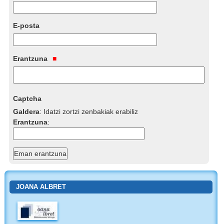
E-posta
Erantzuna
Captcha
Galdera
:
Idatzi zortzi zenbakiak erabiliz
Erantzuna
:
JOANA ALBRET