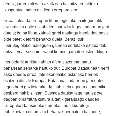
denez, jarrera ofiziala azaltzean bakoitzaren aldeko
ikuspuntuei baino ez diegu erreparatzen.
Errealitatea da, Europan liburutegietako maileguetatik
eratorritako egile eskubideei buruzko legea indarrean jarri
dutela; baina liburuzainok garbi daukagu irtenbidea beste
bide batetik etorri beharko duela. Beraz, guk
liburutegietako maileguen gainean sortutako eztabaidak
ontzat emateaz gain erabat komenigarriak ikusten ditugu.
Irtenbiderik aurkitu nahian afera zuzenean hartu
beharrean zeharka hartuko dut. Europar Batasunean herri
asko daude, errealitate ekonomiko askotako herriek
osatzen dituzte Europar Batasuna. Indarrean jarri duten
legea herri guztietarako da, nahiz eta egoera ekonomiko
desberdinak bizi izan. Susmoa daukat lege hau ez ote
dagoen oinarrituta kultura aldetik garaituago dauden
Europako Batasuneko herrietan, non liburutegi
publikoetako oinarrizko beharrak bermatuta baitaude,