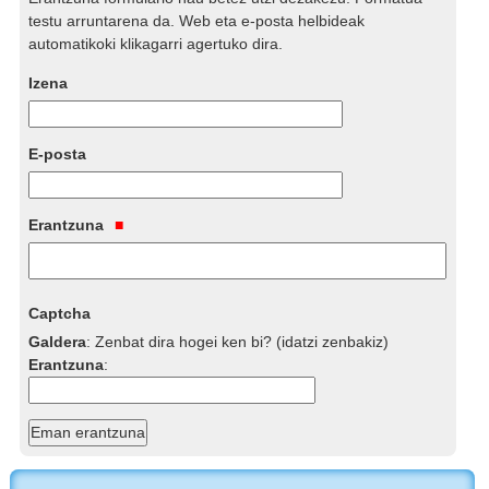
testu arruntarena da. Web eta e-posta helbideak
automatikoki klikagarri agertuko dira.
Izena
E-posta
Erantzuna
Captcha
Galdera
:
Zenbat dira hogei ken bi? (idatzi zenbakiz)
Erantzuna
: