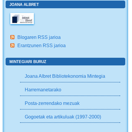
JOANA ALBRET
Blogaren RSS jarioa
Erantzunen RSS jarioa
MINTEGIARI BURUZ
Joana Albret Bibliotekonomia Mintegia
Harremanetarako
Posta-zerrendako mezuak
Gogoetak eta artikuluak (1997-2000)