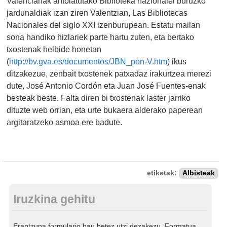
Valencianak antolatutako Biblioteka nazionalei buruzko
jardunaldiak izan ziren Valentzian, Las Bibliotecas
Nacionales del siglo XXI izenburupean. Estatu mailan
sona handiko hizlariek parte hartu zuten, eta bertako
txostenak helbide honetan
(
http://bv.gva.es/documentos/JBN_pon-V.htm
) ikus
ditzakezue, zenbait txostenek patxadaz irakurtzea merezi
dute, José Antonio Cordón eta Juan José Fuentes-enak
besteak beste. Falta diren bi txostenak laster jarriko
dituzte web orrian, eta urte bukaera alderako paperean
argitaratzeko asmoa ere badute.
etiketak:
Albisteak
Iruzkina gehitu
Erantzuna formulario hau betez utzi dezakezu. Formatua