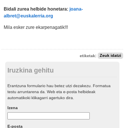
Bidali zurea helbide honetara:
joana-
albret@euskalerria.org
Mila esker zure ekarpenagatik!!!
etiketak:
Zeuk idatzi
Iruzkina gehitu
Erantzuna formulario hau betez utzi dezakezu. Formatua
testu arruntarena da. Web eta e-posta helbideak
automatikoki klikagarri agertuko dira.
Izena
E-posta