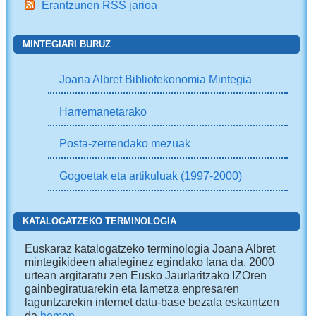
Erantzunen RSS jarioa
MINTEGIARI BURUZ
Joana Albret Bibliotekonomia Mintegia
Harremanetarako
Posta-zerrendako mezuak
Gogoetak eta artikuluak (1997-2000)
KATALOGATZEKO TERMINOLOGIA
Euskaraz katalogatzeko terminologia Joana Albret
mintegikideen ahaleginez egindako lana da. 2000
urtean argitaratu zen Eusko Jaurlaritzako IZOren
gainbegiratuarekin eta Iametza enpresaren
laguntzarekin internet datu-base bezala eskaintzen
da
hemen
.