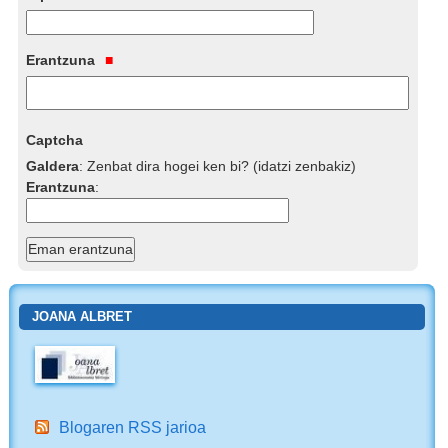
Erantzuna
Captcha
Galdera
:
Zenbat dira hogei ken bi? (idatzi zenbakiz)
Erantzuna
:
JOANA ALBRET
Blogaren RSS jarioa