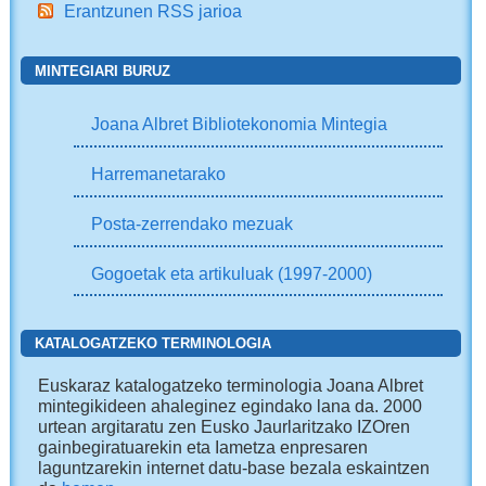
Erantzunen RSS jarioa
MINTEGIARI BURUZ
Joana Albret Bibliotekonomia Mintegia
Harremanetarako
Posta-zerrendako mezuak
Gogoetak eta artikuluak (1997-2000)
KATALOGATZEKO TERMINOLOGIA
Euskaraz katalogatzeko terminologia Joana Albret
mintegikideen ahaleginez egindako lana da. 2000
urtean argitaratu zen Eusko Jaurlaritzako IZOren
gainbegiratuarekin eta Iametza enpresaren
laguntzarekin internet datu-base bezala eskaintzen