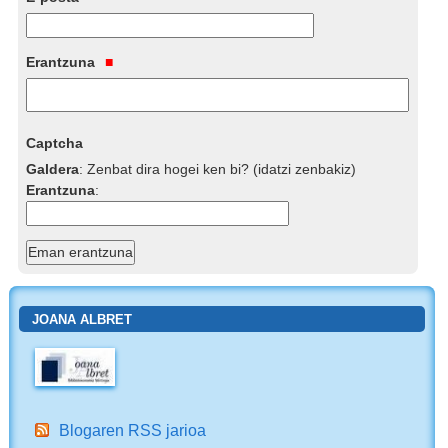
Erantzuna
Captcha
Galdera
:
Zenbat dira hogei ken bi? (idatzi zenbakiz)
Erantzuna
:
JOANA ALBRET
Blogaren RSS jarioa