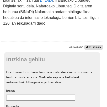
bitartez jakin izan dut
BINADI
, Nafarroako Liburutegi
Digitala sortu dela. Nafarroako Liburutegi Digitalaren
helburua (BiNaDi) Nafarroako ondare bibliografikoa
hedatzea da informazio teknologia berrien bitartez. Egun
120 lan eskuragarri dago.
etiketak:
Albisteak
Iruzkina gehitu
Erantzuna formulario hau betez utzi dezakezu. Formatua
testu arruntarena da. Web eta e-posta helbideak
automatikoki klikagarri agertuko dira.
Izena
E-posta