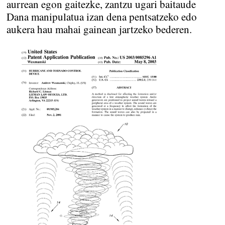
aurrean egon gaitezke, zantzu ugari baitaude
Dana manipulatua izan dena pentsatzeko edo
aukera hau mahai gainean jartzeko bederen.