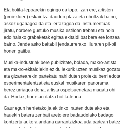
Eta botila-lepoarekin egingo da topo. Izan ere, artisten
(proiektuen) eskaintza dauden plaza eta oholtzak baino,
askoz ugariagoa da eta errazagoa da instrumentuak
jiratu, norbere gustuko musika estiloan trebatu eta nola
edo halako grabaketak egitea ekitaldi bat bera ere lortzea
baino. Jende asko baitabil jendaurrerako liluraren pil-pil
honen gatibu.
Musika-industriak bere publizitate, bolada, makro-artista
eta makro-ekitaldiekin ez du lekurik uzten musikaz gozatu
eta gizartearekin partekatu nahi duten proiektu berri edota
esperimentalentzat eta euskal musikaren panorama,
berez urriagoa dena, artista ospetsuenetara mugatu ohi
da. Hortaz, horretan datza botila-lepoa.
Gaur egun herrietako jaiek tinko irauten dutelako eta
hauekin batera zenbait areto ere badaudelako badago
kontzertu aukera andana garrantzizkoa uda partean batez