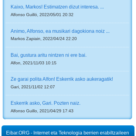
Kaixo, Markos! Estimatzen dizut interesa. ...
Alfonso Guilló, 2022/05/01 20:32
Animo, Alfonso, ea musikari dagokiona noiz ...
Markos Zapiain, 2022/04/24 22:20
Bai, gustura aritu nintzen ni ere bai.
Alfon, 2021/11/03 10:15
Ze garai polita Alfon! Eskerrik asko aukeragatik!
Gari, 2021/11/02 12:07
Eskerrik asko, Gari. Pozten naiz.
Alfonso Guillo, 2021/04/29 17:43
Eibar.ORG - Internet eta Teknologia berrien erabiltzaileen