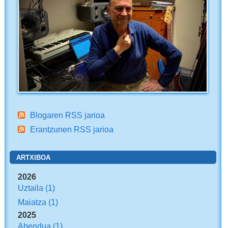
Blogaren RSS jarioa
Erantzunen RSS jarioa
ARTXIBOA
2026
Uztaila
(1)
Maiatza
(1)
2025
Abendua
(1)