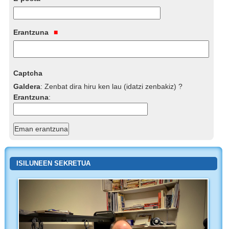
Erantzuna
Captcha
Galdera
:
Zenbat dira hiru ken lau (idatzi zenbakiz) ?
Erantzuna
:
ISILUNEEN SEKRETUA