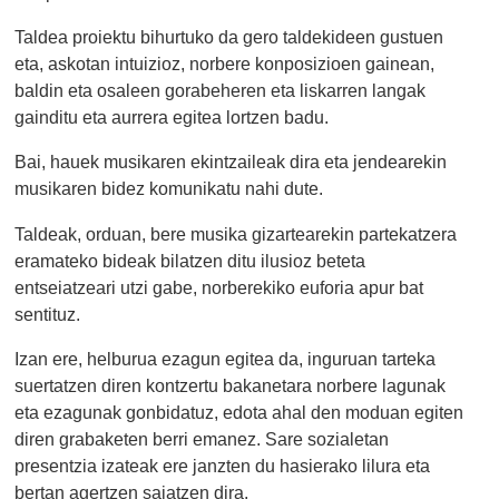
Taldea proiektu bihurtuko da gero taldekideen gustuen
eta, askotan intuizioz, norbere konposizioen gainean,
baldin eta osaleen gorabeheren eta liskarren langak
gainditu eta aurrera egitea lortzen badu.
Bai, hauek musikaren ekintzaileak dira eta jendearekin
musikaren bidez komunikatu nahi dute.
Taldeak, orduan, bere musika gizartearekin partekatzera
eramateko bideak bilatzen ditu ilusioz beteta
entseiatzeari utzi gabe, norberekiko euforia apur bat
sentituz.
Izan ere, helburua ezagun egitea da, inguruan tarteka
suertatzen diren kontzertu bakanetara norbere lagunak
eta ezagunak gonbidatuz, edota ahal den moduan egiten
diren grabaketen berri emanez. Sare sozialetan
presentzia izateak ere janzten du hasierako lilura eta
bertan agertzen saiatzen dira.