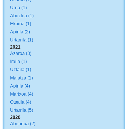
Urria
(1)
Abuztua
(1)
Ekaina
(1)
Apirila
(2)
Urtarrila
(1)
2021
Azaroa
(3)
Iraila
(1)
Uztaila
(1)
Maiatza
(1)
Apirila
(4)
Martxoa
(4)
Otsaila
(4)
Urtarrila
(5)
2020
Abendua
(2)