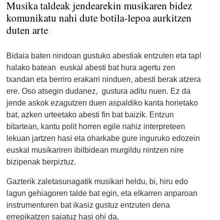
Musika taldeak jendearekin musikaren bidez
komunikatu nahi dute botila-lepoa aurkitzen
duten arte
Bidaia baten nindoan gustuko abestiak entzuten eta tap!
halako batean euskal abesti bat hura agertu zen
txandan eta berriro erakarri ninduen, abesti berak atzera
ere. Oso atsegin dudanez, gustura aditu nuen. Ez da
jende askok ezagutzen duen aspaldiko kanta horietako
bat, azken urteetako abesti fin bat baizik. Entzun
bitartean, kantu polit horren egile nahiz interpreteen
lekuan jartzen hasi eta oharkabe gure inguruko edozein
euskal musikariren ibilbidean murgildu nintzen nire
bizipenak berpiztuz.
Gazterik zaletasunagatik musikari heldu, bi, hiru edo
lagun gehiagoren talde bat egin, eta elkarren anparoan
instrumenturen bat ikasiz gustuz entzuten dena
errepikatzen saiatuz hasi ohi da.