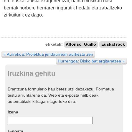
ere euskal artista ezagunentzat, baina musikari hasi
berriak norbere herriaren ingurutik hedatu eta zabaltzeko
zirkuiturik ez dago.
etiketak:
Alfonso_Guilló
Euskal rock
« Aurrekoa: Proiektua jendaurrean aurkeztu zen
Hurrengoa: Disko bat argitaratzea »
Iruzkina gehitu
Erantzuna formulario hau betez utzi dezakezu. Formatua
testu arruntarena da. Web eta e-posta helbideak
automatikoki klikagarri agertuko dira.
Izena
E-posta