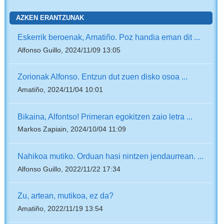
AZKEN ERANTZUNAK
Eskerrik beroenak, Amatiño. Poz handia eman dit ...
Alfonso Guillo, 2024/11/09 13:05
Zorionak Alfonso. Entzun dut zuen disko osoa ...
Amatiño, 2024/11/04 10:01
Bikaina, Alfontso! Primeran egokitzen zaio letra ...
Markos Zapiain, 2024/10/04 11:09
Nahikoa mutiko. Orduan hasi nintzen jendaurrean. ...
Alfonso Guillo, 2022/11/22 17:34
Zu, artean, mutikoa, ez da?
Amatiño, 2022/11/19 13:54