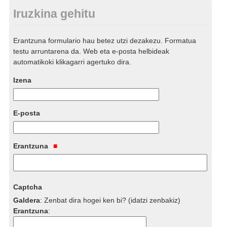
Iruzkina gehitu
Erantzuna formulario hau betez utzi dezakezu. Formatua
testu arruntarena da. Web eta e-posta helbideak
automatikoki klikagarri agertuko dira.
Izena
E-posta
Erantzuna
Captcha
Galdera
:
Zenbat dira hogei ken bi? (idatzi zenbakiz)
Erantzuna
: