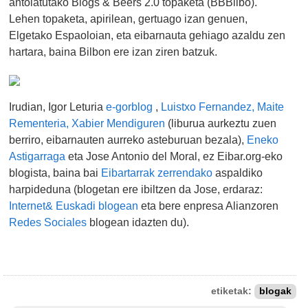
antolatutako Blogs & Beers 2.0 topaketa (BBBilbo).
Lehen topaketa, apirilean, gertuago izan genuen,
Elgetako Espaoloian, eta eibarnauta gehiago azaldu zen
hartara, baina Bilbon ere izan ziren batzuk.
Irudian, Igor Leturia
e-gorblog
,
Luistxo Fernandez,
Maite
Rementeria,
Xabier Mendiguren
(liburua aurkeztu zuen
berriro, eibarnauten aurreko asteburuan bezala),
Eneko
Astigarraga
eta Jose Antonio del Moral, ez Eibar.org-eko
blogista, baina bai
Eibartarrak zerrendako
aspaldiko
harpideduna (blogetan ere ibiltzen da Jose, erdaraz:
Internet& Euskadi blogean
eta bere enpresa Alianzoren
Redes Sociales
blogean idazten du).
etiketak:
blogak