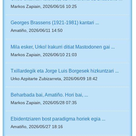
Markos Zapiain, 2026/06/16 10:25
Georges Brassens (1921-1981) kantari ...
Amatiño, 2026/06/11 14:50
Mila esker, Urko! Irakurri ditiat Mastodonen gai ...
Markos Zapiain, 2026/06/10 21:03
Txillardegik eta Jorge Luis Borgesek hizkuntzari ...
Urko Azpitarte Zubizarreta, 2026/06/09 18:42
Beharbada bai, Amatiño. Hori bai, ...
Markos Zapiain, 2026/05/28 07:35
Ebidentziaren bost paradigma horiek egia ...
Amatiño, 2026/05/27 18:16