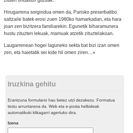
Hirugarrena sorgindua omen da, Parisko preserbatibo
saltzaile batek erosi zuen 1980ko hamarkadan, eta hara
joan zen bizitzera familiarekin. Egunetik biharamunera
hustu zituzten lekuak, mamuak atzetik zituztelakoan.
Laugarrenean hogei laguneko sekta bat bizi izan omen
zen, eta haietatik sei kide hil omen ziren…»
Iruzkina gehitu
Erantzuna formulario hau betez utzi dezakezu. Formatua
testu arruntarena da. Web eta e-posta helbideak
automatikoki klikagarri agertuko dira.
Izena