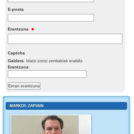
E-posta
Erantzuna
Captcha
Galdera
:
Idatzi zortzi zenbakiak erabiliz
Erantzuna
:
MARKOS ZAPIAIN