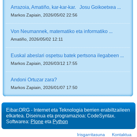
Arrazoia, Amatiño, kar-kar-kar. Josu Goikoetxea ...
Markos Zapiain, 2026/05/02 22:56
Von Neumannek, matematiko eta informatiko ...
Amatiño, 2026/05/02 12:11
Euskal abeslari ospetsu batek pertsona ilegabeen ...
Markos Zapiain, 2026/03/12 17:55
Andoni Ortuzar zara?
Markos Zapiain, 2026/01/07 17:50
Eibar.ORG - Internet eta Teknologia berrien erabiltzaileen
elkartea. Diseinua eta programazioa: CodeSyntax.
Softwarea:
Plone
eta
Python
Irisgarritasuna
Kontaktua