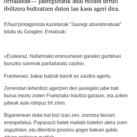
orrialdean— jauregietatik ahal bezain urruti
ibiltzera bultzatzen duten lau kasu ageri dira.
Eñaut protagonista kazetariak “Jauregi abandonatuak”
bilatu du Googlen. Emaitzak:
«Euskaraz, Nafarroako erresumaren garaiko gazteluei
buruzko sarrerak pantailaratu zaizkio.
Frantsesez, bakar batzuk baizik ez zaizkio agertu.
Zerrendan lehenbizi agertzen den jauregiko jabe bati
burua moztu zioten Frantziako Iraultza garaian, eta azken
jabeak auto-istripuz hil ziren.
Bigarrenean duke bat bizi izan zen, zorrotza bezain
errespetatua. Paparazzi batek maitale batekin atera zuen
argazkitan, eta dibortzio prozesu gogor batean galdu
zituen ondasun guztiak.