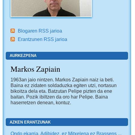
Blogaren RSS jarioa
Erantzunen RSS jarioa
AURKEZPENA
Markos Zapiain
1963an jaio nintzen. Markos Zapiain naiz ia beti.
Baina ez zidaten soldaduzka egiten utzi, nortasun
bikoitza dela eta. Batzutan Pelipe pizten da ene
baitan. Pozik ibiltzen da oro har Pelipe. Baina
haserretzen denean, kontuz.
AZKEN ERANTZUNAK
Ondo ekarria. Adibidez, ez Mitxelena ez Brassens ...